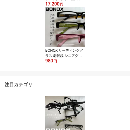
17,200
用1000ml×5個セット：6
円
13953×5
BONOX リーディンググ
ラス 老眼鏡 シニアグラ
980
ス WA009シリーズ
円
注目カテゴリ