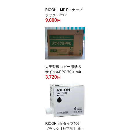
RICOH MP Pトナーブ
ラック C3503
9,000
円
大王製紙 コピー用紙 リ
サイクルPPC 70％ A4(5
3,720
00枚×5冊)
円
RICOH Ink タイプ400
ブラック【純正品】 業務