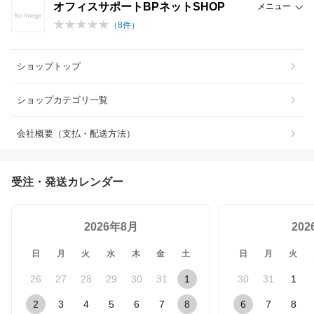
オフィスサポートBPネットSHOP
メニュー
（
8
件）
ショップトップ
ショップカテゴリ一覧
会社概要（支払・配送方法）
受注・発送カレンダー
2026年8月
20
日
月
火
水
木
金
土
日
月
火
26
27
28
29
30
31
1
30
31
1
2
3
4
5
6
7
8
6
7
8