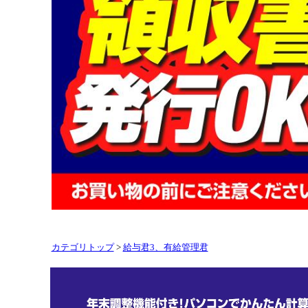
カテゴリトップ
>
給与君3、有給管理君