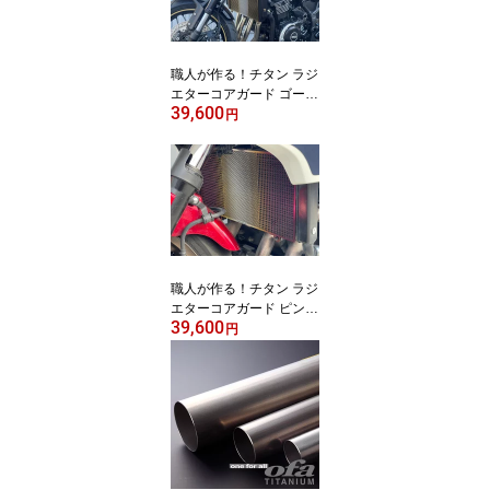
職人が作る！チタン ラジ
エターコアガード ゴール
39,600
ドグラデーション【KAW
円
ASAKI '21- Z900RS/'21-Z
900RS CAFÉ】
職人が作る！チタン ラジ
エターコアガード ピンク
39,600
グラデーション【 HOND
円
A CB1300SF (2003-) CB
1300SB(2005-)】