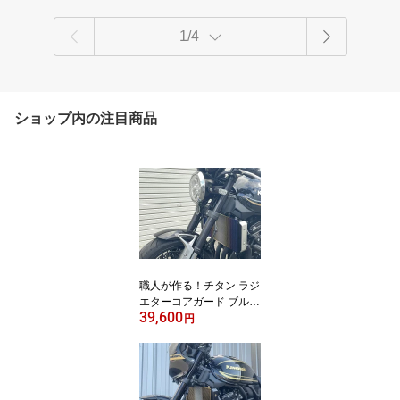
1/4
ショップ内の注目商品
職人が作る！チタン ラジ
エターコアガード ブルー
39,600
グラデーション【KAWA
円
SAKI '21- Z900RS/'21-Z9
00RS CAFÉ】