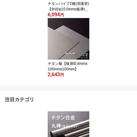
チタンパイプ2種(溶接管)
【外径φ10.0mmx板厚t1.
6,094
0mmx長さ1000mm】
円
チタン板【板厚t0.8mmx
100mmx100mm】
2,643
円
注目カテゴリ