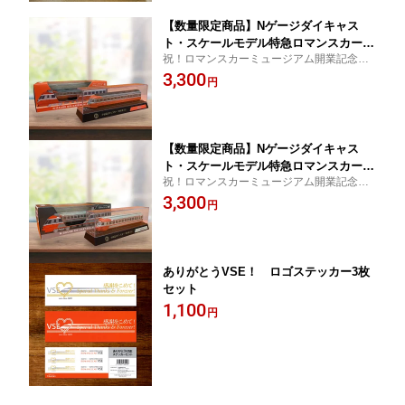
【数量限定商品】Nゲージダイキャス
ト・スケールモデル特急ロマンスカーS
祝！ロマンスカーミュージアム開業記念商
E・3000形（ディスプレイケース入り）
品！
3,300
円
【数量限定商品】Nゲージダイキャス
ト・スケールモデル特急ロマンスカーS
祝！ロマンスカーミュージアム開業記念商
SE・3000形（ディスプレイケース入
品！
3,300
り）
円
ありがとうVSE！ ロゴステッカー3枚
セット
1,100
円