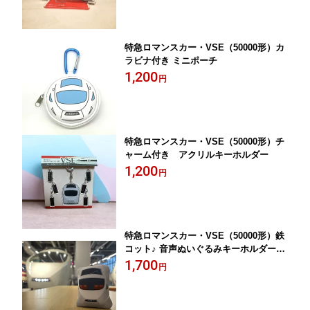
特急ロマンスカー・VSE（50000形）カ
ラビナ付き ミニポーチ
1,200
円
特急ロマンスカー・VSE（50000形）チ
ャーム付き アクリルキーホルダー
1,200
円
特急ロマンスカー・VSE（50000形）鉄
コット♪ 音声ぬいぐるみキーホルダー※
電池別売り（LR44×3個使用）
1,700
円