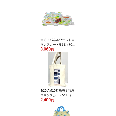
み順に発送】
走る！パネルワールドロ
マンスカー・GSE（700
3,060
00形）
円
4/20 AM10時発売！特急
ロマンスカー・VSE（50
2,400
000形）コットントート
円
バッグ（ホワイト）※マ
チ無し