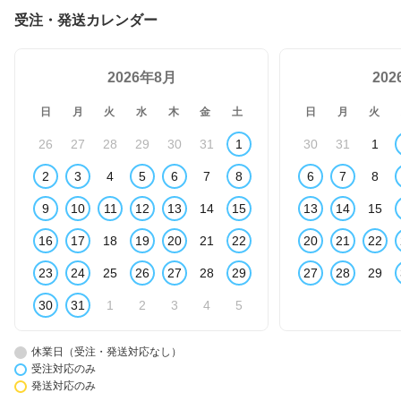
受注・発送カレンダー
2026年8月
20
日
月
火
水
木
金
土
日
月
火
26
27
28
29
30
31
1
30
31
1
2
3
4
5
6
7
8
6
7
8
9
10
11
12
13
14
15
13
14
15
16
17
18
19
20
21
22
20
21
22
23
24
25
26
27
28
29
27
28
29
30
31
1
2
3
4
5
休業日（受注・発送対応なし）
受注対応のみ
発送対応のみ