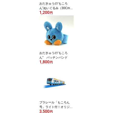
おだきゅうの“もころ
ん”ぬいぐるみ（30Cmタ
1,200
イプ）用アロハシャツ※
円
ぬいぐるみは別売りとな
ります。
おだきゅうの“もころ
ん” パッチンバンド
1,800
円
プラレール「もころん
号」ライト付！オリジナ
3,500
ルプラレール【お申し込
円