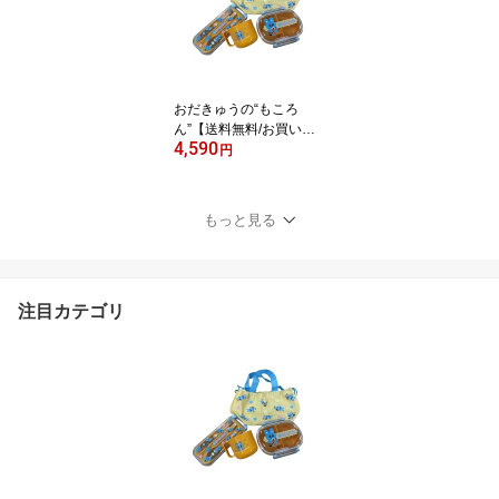
おだきゅうの“もころ
ん”【送料無料/お買い得/
4,590
ネット限定】ランチグッ
円
ズ4点セット【お申込み
順に発送】
もっと見る
注目カテゴリ