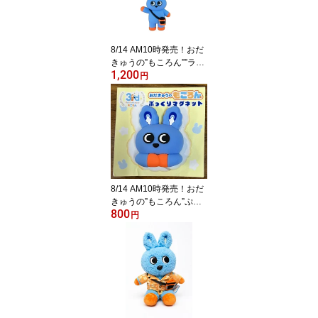
8/14 AM10時発売！おだ
きゅうの”もころん””ラバ
1,200
ーマスコットキーホルダ
円
ー【お申込み順に発送】
8/14 AM10時発売！おだ
きゅうの”もころん”ぷっ
800
くりマグネット【お申込
円
み順に発送】