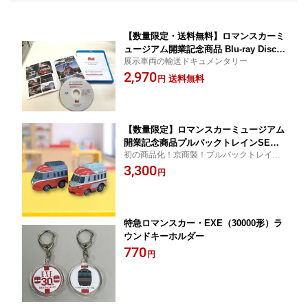
【数量限定・送料無料】ロマンスカーミ
ュージアム開業記念商品 Blu-ray Disc
展示車両の輸送ドキュメンタリー
「展示車両の記憶（Full Version）」
2,970
送料無料
円
【数量限定】ロマンスカーミュージアム
開業記念商品プルバックトレインSE＆S
初の商品化！京商製！プルバックトレイン2
SE2点セット
点セット
3,300
円
特急ロマンスカー・EXE（30000形）ラ
ウンドキーホルダー
770
円