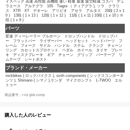
イスペック 高速 高性能 高機能 速い 軽量 最速 疲労軽減 コスパ デュ
ラエース アルテグラ 105 Tiagra （ ティアグラ ), ソラ クラリ
ス XTR XT デオーレ アリビオ アセラ アルタス 20段 ( 2 x 1
0 ) 13段 ( 1 x 13 ) 12段 ( 1 x 12 ) 11段 ( 1 x 11 ) 10段 ( 1 x 10 ) ９
段 ( 1 x 9 )
パーツ
変速 ディーレーラー ブルホーン ドロップハンドル ドロップバ
ー フラットバー ライザーバー ヘッドセット ヘッドパーツ フ
レーム フォーク サドル ハンドル ステム クランク チェーン
リング カセットスプロケット ペダル ホイール タイヤ ブレー
キ ディスクブレーキ ギア チェーン グリップ バーテープ リ
ムテープ シートポスト
ブランド・メーカー
rockbikes ( ロックバイクス ), sixth components ( シックスコンポーネ
ンツ ), Shimano ( シマノ ),ケンダ マイクロシフト L-TWOO エル
トゥー
商品番号：r-riz-gbk-comp
購入した人のレビュー