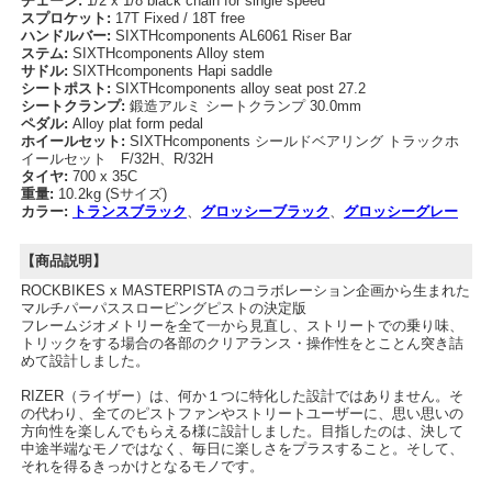
チェーン:
1/2 x 1/8 black chain for single speed
スプロケット:
17T Fixed / 18T free
ハンドルバー:
SIXTHcomponents AL6061 Riser Bar
ステム:
SIXTHcomponents Alloy stem
サドル:
SIXTHcomponents Hapi saddle
シートポスト:
SIXTHcomponents alloy seat post 27.2
シートクランプ:
鍛造アルミ シートクランプ 30.0mm
ペダル:
Alloy plat form pedal
ホイールセット:
SIXTHcomponents シールドベアリング トラックホ
イールセット F/32H、R/32H
タイヤ:
700 x 35C
重量:
10.2kg (Sサイズ)
カラー:
トランスブラック
、
グロッシーブラック
、
グロッシーグレー
【商品説明】
ROCKBIKES x MASTERPISTA のコラボレーション企画から生まれた
マルチパーパススローピングピストの決定版
フレームジオメトリーを全て一から見直し、ストリートでの乗り味、
トリックをする場合の各部のクリアランス・操作性をとことん突き詰
めて設計しました。
RIZER（ライザー）は、何か１つに特化した設計ではありません。そ
の代わり、全てのピストファンやストリートユーザーに、思い思いの
方向性を楽しんでもらえる様に設計しました。目指したのは、決して
中途半端なモノではなく、毎日に楽しさをプラスすること。そして、
それを得るきっかけとなるモノです。