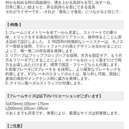
何かを始める時の高揚感や、湧き上がる気持ちを写し出す一台。
日常に新しい始まりと、昇る気持ちを形にできる道具
それがライザーです。-それが「退化こそ進化」につながると信じて-
【-特徴-】
1.フレームジオメトリーを全て一から見直し、ストリートでの乗り
味、トリックをする場合の各部のクリアランス、操作性をとことん突
き詰めて設計しました。 2. RIZERの特徴的なシートステーは、モノス
テー形状を採用。フロントフォークの肩とデザインを合わせることに
よって、唯一無二の存在感を発揮します。
3. リアハブはフリップフロップハブを採用。片方を固定ギア、もう片
方をフリーギアにすることにより、ホイールをひっくり返すだけで両
方をお楽しみただけます。標準で固定・フリーどちらも付属します。
4.前後ブレーキにVブレーキを を採用し、より確実なブレーキングを
約束します。Vブレーキのスタッドボルトは、取り外し可能。競技に
参加の場合やメンテナンス時に威力を発揮します。
5. ナイロン製ペダルストラップが付属します。
【フレームサイズは以下のバリエーションがございます】
S(470mm):155cm~175cm
L(500mm):165cm~185cm
※あくまでも目安です。体形により、最適なサイズは前後致します。
【ご注意】