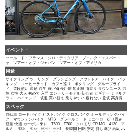
イベント・
ツール・ド・フランス ジロ・デイタリア ブエルタ・エスパーニ
ャ ツアー・オブ・ジャパン ツアー・オブ・アメリカ
用途
サイクリング ツーリング グランピング アウトドア バイク・パッ
キング コーヒーライド カフェ巡り ポタリング グループライ
ド 普段使い 通勤 通学 買い物 長距離 短距離 街乗り タウンユース 男
性 女性 大人 初めて 入門 エントリーモデル 初心者 ビギナー ミドルク
ラス ハイエンド 坂道 買い替え 乗りやすい 疲れない 登坂 高身長
スペック
自転車 ロードバイク ピストバイク クロスバイク ホールディングバイ
ク マウンテンバイク MTB グラベルロード ミニベロ 折り畳み
軽量 快適 カーボン 東レ T800 T700 クロモリ CR-MO 4130 ア
ルミ 7005 7075 6069 6061 長時間 回転 安定 持ち運び 高級 ハ