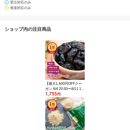
受注対応のみ
発送対応のみ
ショップ内の注目商品
【最大1,400円OFFクー
ポン 8/4 20:00〜8/11 1:5
1,755
9】 【公式】【送料無
円
料】 種抜き 大粒プルー
ン 800g ドライフルーツ
アメリカ産 保存料不使用
砂糖不使用 業務用 チャ
ック付き 国内製造 保存
料無添加 オイルコートな