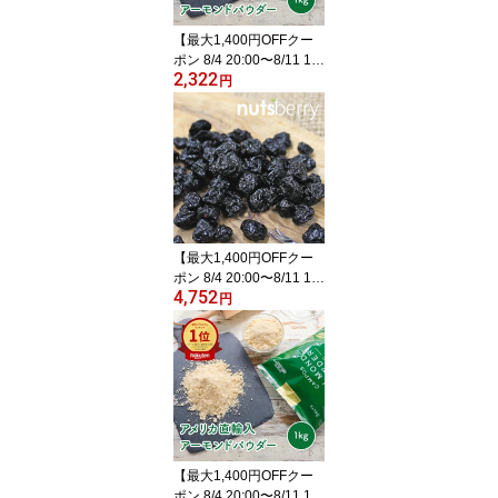
し ヨーグルト 鉄分
【最大1,400円OFFクー
ポン 8/4 20:00〜8/11 1:5
2,322
9】 【公式】アーモンド
円
パウダー 1kg アメリカ産
ナッツ 皮無し 大容量 保
存料不使用 保存料無添加
製菓 製パン 業務用 アー
モンドプードル nutsberr
y ナッツベリー 大容量 業
務用 ナッツ
【最大1,400円OFFクー
ポン 8/4 20:00〜8/11 1:5
4,752
9】 【公式】【送料無
円
料】 ドライブルーベリー
1kg アメリカ産 カルチベ
イト種 保存料不使用 着
色料不使用 宅配便発送
ドライブルーベリー カル
チべート ベーカリー グ
ラノーラ ヨーグルト
【最大1,400円OFFクー
ポン 8/4 20:00〜8/11 1:5