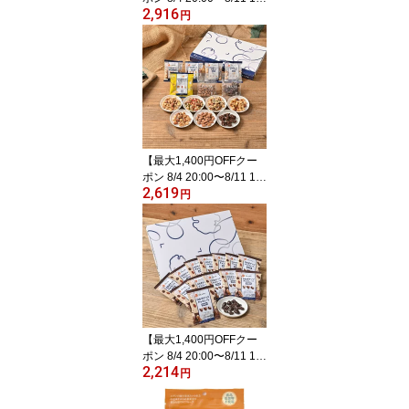
2,916
9】 【公式】【送料込】
円
産地直輸入!アーモンドプ
ードル ゴールド 1kg ( ア
メリカ産 皮なし 宅配便
配送 ) アーモンドパウダ
ー 低糖質 製菓材料 お菓
子作り パン作り ロカボ
製菓 製パン 材料 家飲み
【最大1,400円OFFクー
ポン 8/4 20:00〜8/11 1:5
2,619
9】 【公式】【リニュー
円
アル】【ゆうパケット 送
料無料】デルタのナッツ
アソート ロカボナッツ 7
種類×2袋入り 個包装 ミ
ックスナッツ nutsberry
ナッツベリー
【最大1,400円OFFクー
ポン 8/4 20:00〜8/11 1:5
2,214
9】 【公式】【送料無
円
料】ロカボナッツチョコ
レート 16g×14袋 チョ