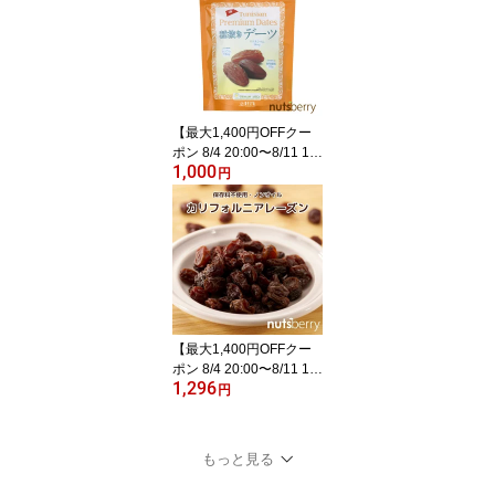
コレートが新しくなりま
した。容量も1袋当たり1
6gへ変更となっておりま
す ミックスナッツ 食べ
きりサイズ 小分けパック
ナッツ
【最大1,400円OFFクー
ポン 8/4 20:00〜8/11 1:5
1,000
9】 【公式】【ゆうパケ
円
ット 送料無料】保存料不
使用・砂糖不使用ドライ
デーツ (180g/チュニジア
産/種抜き/チャック付き)
砂糖不使用 なつめやし
ナツメヤシ
【最大1,400円OFFクー
ポン 8/4 20:00〜8/11 1:5
1,296
9】 【公式】カリフォル
円
ニアレーズン 1kg ノンオ
イル アメリカ産 オイル
不使用 レーズン 1kg 保
もっと見る
存料無添加 保存料不使用
国内パック nutsberry ナ