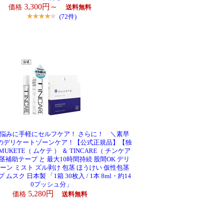
3,300円～
送料無料
(72件)
悩みに手軽にセルフケア！ さらに！ ＼素早
のデリケートゾーンケア！【公式正規品】【独
UKETE（ ムケテ ） ＆ TINCARE（ チンケア
茎補助テープ と 最大10時間持続 股間OK デリ
ーン ミスト ズル剥け 包茎 ほうけい 仮性包茎
ムスク 日本製 「1箱 30枚入 / 1本 8ml・約14
0プッシュ分」
5,280円
送料無料