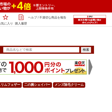
ヘルプ
/
不適切な商品を報告
お気に入り
購入履歴
スリムフェザー
二の腕シェイパー
メンズ除毛クリーム