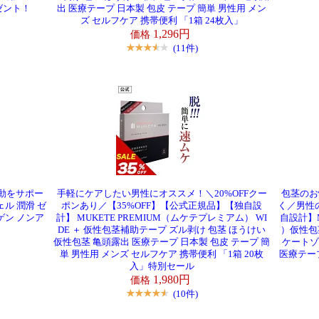
ゼント！
出 医療テープ 日本製 包皮 テープ 簡単 男性用 メン
ズ セルフケア 携帯便利 「1箱 24枚入」
1,296円
(11件)
動をサポー
手軽にケアしたい男性にオススメ！＼20%OFFクー
包茎のお
ェル 潤滑 ゼ
ポンあり／【35%OFF】【公式正規品】【独自設
く／男性
ゲン ノンア
計】 MUKETE PREMIUM（ムケテプレミアム） WI
自設計】M
DE ＋ 仮性包茎補助テープ ズル剥け 包茎 ほうけい
）仮性包
仮性包茎 亀頭露出 医療テープ 日本製 包皮 テープ 簡
ケートゾ
単 男性用 メンズ セルフケア 携帯便利 「1箱 20枚
医療テープ 
入」特別セール
1,980円
(10件)