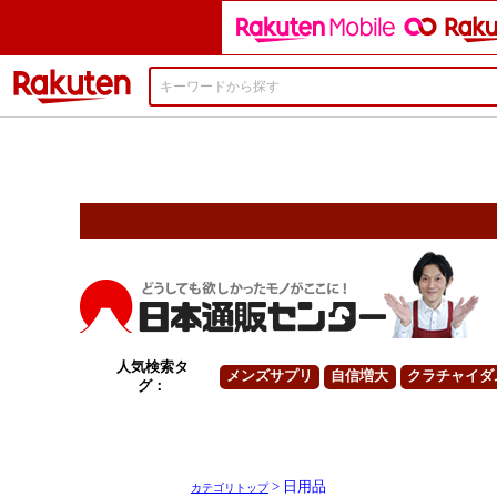
楽天市場
人気検索タ
メンズサプリ
自信増大
クラチャイダ
グ：
> 日用品
カテゴリトップ