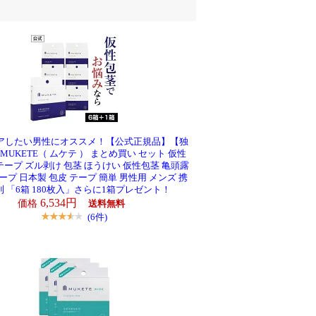
アしたい男性にオススメ！【公式正規品】【独
MUKETE（ ムケテ ） まとめ買い セット 仮性
ープ ズル剥け 包茎 ほうけい 仮性包茎 亀頭露
ープ 日本製 包皮 テープ 簡単 男性用 メンズ 携
 「6箱 180枚入」さらに1箱プレゼント！
6,534円
送料無料
(6件)