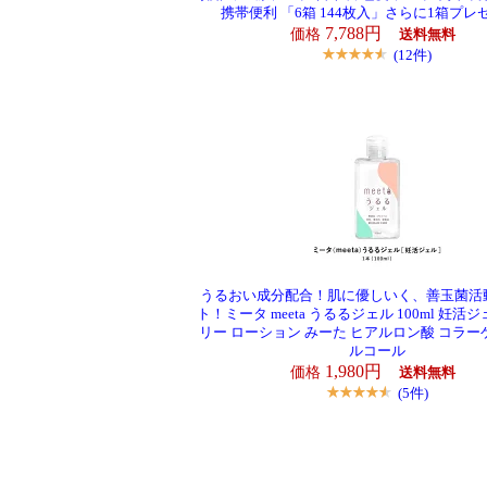
携帯便利 「6箱 144枚入」さらに1箱プレ
7,788円
送料無料
(12件)
うるおい成分配合！肌に優しいく、善玉菌活
ト！ミータ meeta うるるジェル 100ml 妊活ジ
リー ローション みーた ヒアルロン酸 コラー
ルコール
1,980円
送料無料
(5件)