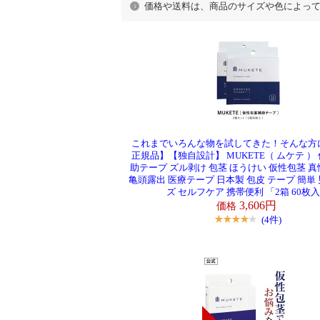
価格や送料は、商品のサイズや色によっ
これまでいろんな物を試してきた！そんな方
正規品】【独自設計】 MUKETE（ ムケテ ）
助テープ ズル剥け 包茎 ほうけい 仮性包茎 真
亀頭露出 医療テープ 日本製 包皮 テープ 簡単
ズ セルフケア 携帯便利 「2箱 60枚
3,606円
(4件)