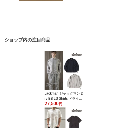
ショップ内の注目商品
Jackman ジャックマン D
ry BB LS Shirts ドライBB
27,500
ロングスリーブシャツ J
円
M8650 シャツジャケッ
ト メンズ 日本製 長袖シ
ャツ ベースボールシャツ