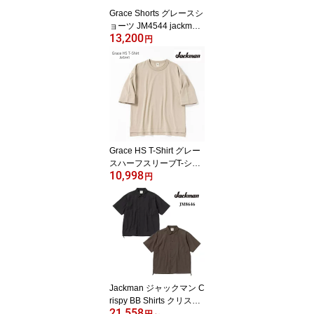
Grace Shorts グレースシ
ョーツ JM4544 jackman
13,200
ジャックマン Made in Ja
円
pan ショートパンツ 43
9：Moss Gray モスグレ
ー
Grace HS T-Shirt グレー
スハーフスリーブT-シャ
10,998
ツ JM5441 綿100％ MA
円
DE IN JAPAN ジャックマ
ン 340:Oyster Gray
Jackman ジャックマン C
rispy BB Shirts クリスピ
21,558
ー ベースボールシャツ J
円
～