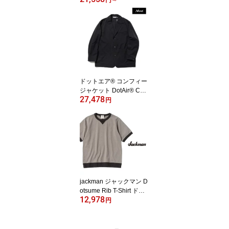
M8646 メンズ 半袖シャ
ツ ナイロンシャツ オー
バーサイズ ゆったり 日
本製 Black (ブラック） S
mokewood (スモークウ
ッド）
ドットエア® コンフィー
ジャケット DotAir® CO
27,478
MFY JACKET nanga ナ
円
ンガ 機能性素材ジャケ
ット P.Black NW2411-1
E200
jackman ジャックマン D
otsume Rib T-Shirt ドツ
12,978
メリブTEE JM5110 Mos
円
s Gray x HBK 484 モスグ
レー ×ヘザーブラック