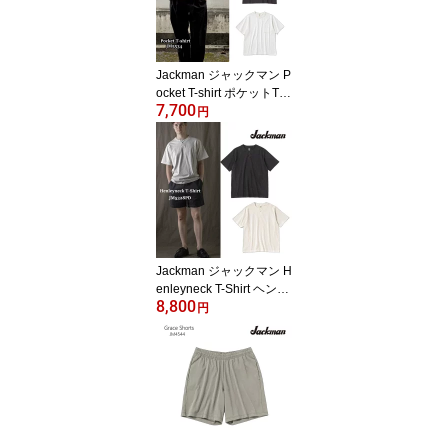
Jackman ジャックマン P
ocket T-shirt ポケットTシ
7,700
ャツ JM5534 半袖Tシャ
円
ツ メンズ 日本製 米綿 ア
メリカ綿 天竺 カットソ
ー Ink Black インクブラ
ック/White ホワイト
Jackman ジャックマン H
enleyneck T-Shirt ヘンリ
8,800
ーネックTシャツ JM532
円
8PD ピグメント 半袖Tシ
ャツ メンズ 日本製 米綿
天竺 カットソー