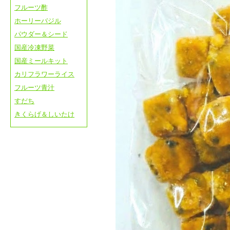
フルーツ酢
ホーリーバジル
パウダー＆シード
国産冷凍野菜
国産ミールキット
カリフラワーライス
フルーツ青汁
すだち
きくらげ＆しいたけ