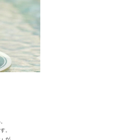
い。
ます。
ー」
が