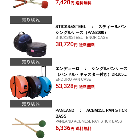
LW-X3
7,420
送料無料
円
STICKS&STEEL ： スティールパン
シングルケース（PAN2000）
STICKS&STEEL TENOR CASE
38,720
送料無料
円
エンデューロ ： シングルパンケース
（ハンドル・キャスター付き）DR3058T
ENDURO PAN CASE
P 各色
53,328
送料無料
円
PANLAND ： ACBM15L PAN STICK
BASS
PANLAND ACBM15L PAN STICK BASS
6,336
送料無料
円