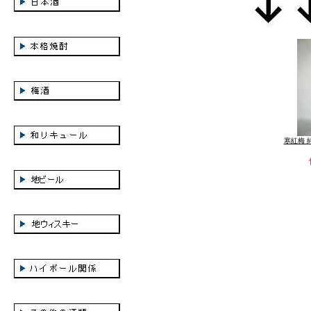
寒紅梅 純