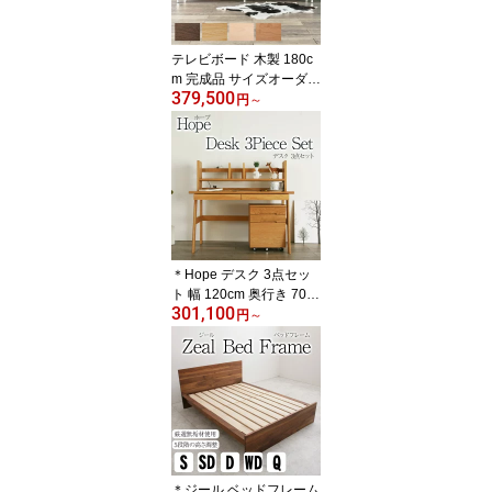
テレビボード 木製 180c
m 完成品 サイズオーダー
379,500
可 プッシュ式 ローボー
円
～
ド 北欧 無垢 TVボード テ
レビ台 高級感 送料無料
シンプル スタイリッシュ
ブラウン おしゃれ オー
ダー 北欧 大川家具 野中
木工所 国産 broady ブロ
ーディ
＊Hope デスク 3点セッ
ト 幅 120cm 奥行き 70c
301,100
m 学習机 勉強机 学習デ
円
～
スク パソコン デスク 学
習 勉強 天然木 木製 高級
送料無料 シンプル 北欧
オフィス 無垢 大川家具
野中木工所 国産 先着
＊ジール ベッドフレーム