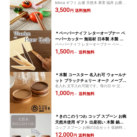
tetoca ギフト お箸 天然木 果実 福井 お膳 国
フト プレゼント 国産 ウッディ セット
産 お祝い 撥水 水洗い 洗える ギフト プレゼ
3,500
蜜蝋 hasi 箸
送料無料
円
ント 国産 セット 蜜蝋 hasi 箸
＊ペーパーナイフ レターオープナー ペ
ーパーカッター 無垢材 日本製 木製 天
ペーパーナイフ レターオープナー ペーパー
然木 ナチュラル シンプル 野中木工所
カッター 無垢材 日本製 木製 天然木 ナチュ
1,500
送料無料
円
～
ラル シンプル 野中木工所
＊木製 コースター 名入れ可 ウォールナ
ット ブラックチェリー オーク メープル
名入れ 文字入れ可能です。母の日 や 父の
天然木 おしゃれ 北欧 小皿 プレート 木
日 など、プレゼントに最適。
1,000
皿 国産 大川 撥水 水洗い 洗える ギフト
送料無料
円
～
プレゼント Woody 野中木工所 国産 木
のコースター 木材サンプル ウッディ
＊きのこのうつわ コップ スプーン お椀
天然木使用 ギフト 出産祝い 木製 鍋敷
コップ スプーン お椀の3点セット 収納時は
き 国産 お祝い プレゼント 離乳食 赤ち
可愛いきのこ姿 天然木使用 安心 安全 ギフ
12,000
ゃん 子供 キッズ用品 きのこ型
送料無料
円