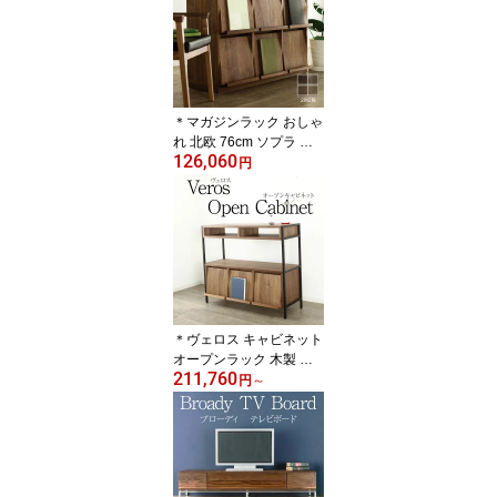
＊マガジンラック おしゃ
れ 北欧 76cm ソプラ ウ
126,060
ォールナット リビングボ
円
ード サイドボード ラッ
ク オーダー ブラウン 天
然木 木製 高級 送料無料
シンプル 大川家具 野中
木工所 国産 sopra
＊ヴェロス キャビネット
オープンラック 木製 天
211,760
然木 ディスプレイラック
円
～
リビングボード 国産 大
川家具 野中木工所 ウォ
ールナット オーク ブラ
ックチェリー VEROS