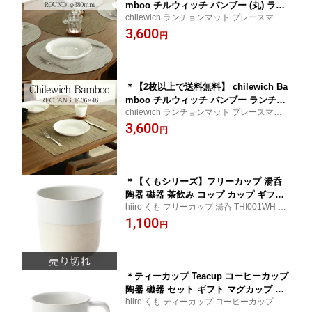
mboo チルウィッチ バンブー (丸) ラン
chilewich ランチョンマット プレースマッ
チョンマット テーブルマット プレース
ト テーブルマット 丸 ギフト プレゼント 撥
3,600
マット おしゃれ 北欧 洗える 高級 ホテ
円
水 洗える 防水
ル レストラン 撥水 ギフト プレゼント
贈り物 子供
＊【2枚以上で送料無料】 chilewich Ba
mboo チルウィッチ バンブー ランチョ
chilewich ランチョンマット プレースマッ
ンマット テーブルマット プレースマッ
ト テーブルマットギフト 洗える 撥水
3,600
ト おしゃれ 北欧 高級 洗える ホテル レ
円
ストラン 撥水 ギフト プレゼント 贈り
物 子供 Bamboo バンブー
＊【くもシリーズ】フリーカップ 湯呑
陶器 磁器 茶飲み コップ カップ ギフト
hiiro くも フリーカップ 湯呑 THI001WH 陶
梱包(無料) 可 贈り物 日本製 国産 多治見
磁器 ギフト 梱包(無料) 可 プレゼント 誕生
1,100
和 食器 hiiro ひいろ くも
円
日 贈り物 日本製 多治見 和食器
＊ティーカップ Teacup コーヒーカップ
陶器 磁器 セット ギフト マグカップ 梱
hiiro くも ティーカップ コーヒーカップ THI
包(無料) 可 贈り物 日本製 国産 多治見