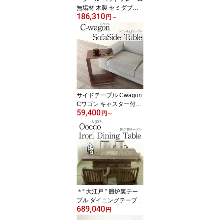
無垢材 木製 セミダブル
186,310
ベッド シングル ダブル
円
～
ウォールナット 天然木
高級 送料無料 シンプル
北欧 無垢 大川家具 野中
木工所 国産 高さ調整 ze
al
サイドテーブル Cwagon
Cワゴン キャスター付き
59,400
コの字 テーブル 無垢材
円
～
木製 北欧 おしゃれ 高級
天然木 コンソールテーブ
ル 幅45cm 高さ60cm コ
ーヒーテーブル サイドワ
ゴン ソファ オーダー 送
料無料 シンプル 完成品
無垢 家具 大川家具 野中
木工所 国産
＊“ 大江戸 ” 囲炉裏テー
ブル ダイニングテーブル
689,040
和家具 いろり テーブル
円
ハイタイプ / "ooedo" Irori