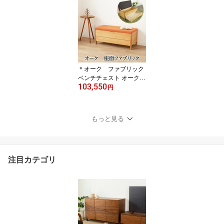
Dining table
＊オーク ファブリック
ベンチチェスト オーク
103,550
ファブリック ベンチ 収
円
納ベンチ 北欧 木製 おし
ゃれ 国産 高級 天然木 チ
ェア 椅子 チェスト たん
もっと見る
す タンス おすすめ [sim/
シム nol-192939-bch-ok-
l]
注目カテゴリ