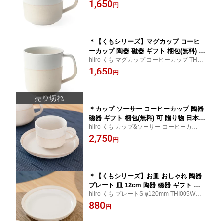
002WH 陶磁器 ギフト 梱包(無料) 可 プレゼ
1,650
和 食器 hiiro ひいろ くも
円
ント 誕生日 贈り物 日本製 多治見 和食器
＊【くもシリーズ】マグカップ コーヒ
ーカップ 陶器 磁器 ギフト 梱包(無料) 可
hiiro くも マグカップ コーヒーカップ THI0
贈り物 日本製 国産 多治見 和 食器 hiiro
03WH 陶磁器 ギフト 梱包(無料) 可 プレゼ
1,650
ひいろ くも
円
ント 誕生日 贈り物 日本製 多治見 和食器
＊カップ ソーサー コーヒーカップ 陶器
磁器 ギフト 梱包(無料) 可 贈り物 日本製
hiiro くも カップ&ソーサー コーヒーカップ
国産 多治見 和 食器 hiiro ひいろ くも
THI004WH 陶磁器 ギフト 梱包(無料) 可 プ
2,750
円
レゼント 誕生日 贈り物 日本製 多治見 和食
器
＊【くもシリーズ】お皿 おしゃれ 陶器
プレート 皿 12cm 陶器 磁器 ギフト 梱
hiiro くも プレートS φ120mm THI005WH
包(無料) 可 贈り物 日本製 国産 多治見
陶磁器 ギフト 梱包(無料) 可 プレゼント 誕
880
和 食器 hiiro ひいろ くも
円
生日 贈り物 日本製 多治見 和食器