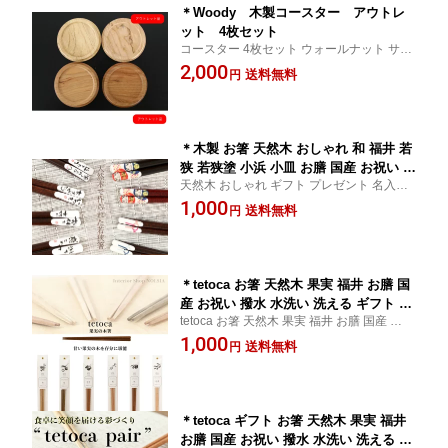
＊Woody 木製コースター アウトレ
ット 4枚セット
コースター 4枚セット ウォールナット サク
ラ メープル ブラックチェリー オーク 北欧
2,000
送料無料
円
高級 天然木 木製 送料無料 シンプル スタイ
リッシュ モダン 国産 日本製 大川家具 野中
木工所
＊木製 お箸 天然木 おしゃれ 和 福井 若
狭 若狭塗 小浜 小皿 お膳 国産 お祝い 撥
天然木 おしゃれ ギフト プレゼント 名入れ
水 水洗い 洗える ギフト プレゼント Wo
オシャレ 送料無料 木製 お箸 天然木 おしゃ
1,000
ody 野中木工所 国産 ウッディ セット
送料無料
円
れ 和 小皿 お膳 国産 お祝い 撥水 水洗い プ
有名 人気 hasi
レゼント 野中木工所 セット 福井 若狭 有名
人気
＊tetoca お箸 天然木 果実 福井 お膳 国
産 お祝い 撥水 水洗い 洗える ギフト プ
tetoca お箸 天然木 果実 福井 お膳 国産 お祝
レゼント Woody 国産 ウッディ セット
い 撥水 水洗い 洗える ギフト プレゼント W
1,000
蜜蝋 hasi
送料無料
円
oody 国産 ウッディ セット 蜜蝋 hasi
＊tetoca ギフト お箸 天然木 果実 福井
お膳 国産 お祝い 撥水 水洗い 洗える ギ