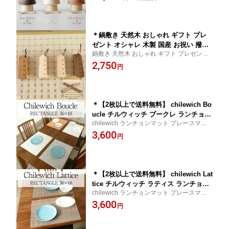
ト 出産祝い 木製 鍋敷き 国産 お祝い プレゼ
ント 離乳食 スナオラボ
＊鍋敷き 天然木 おしゃれ ギフト プレ
ゼント オシャレ 木製 国産 お祝い 撥水
鍋敷き 天然木 おしゃれ ギフト プレゼント
水洗い プレゼント 野中木工所 人気 オ
オシャレ 木製 鍋敷き 国産 お祝い 撥水 水洗
2,750
ブジェ スナオラボ 人気
円
い プレゼント 野中木工所 人気オブジェ ス
ナオラボ 人気
＊【2枚以上で送料無料】 chilewich Bo
ucle チルウィッチ ブークレ ランチョン
chilewich ランチョンマット プレースマッ
マット テーブルマット プレースマット
ト テーブルマット ギフト プレゼント 撥水
3,600
おしゃれ 北欧 洗える 高級 ホテル レス
円
洗える 防水
トラン 撥水 ギフト プレゼント 贈り物
子供
＊【2枚以上で送料無料】 chilewich Lat
tice チルウィッチ ラティス ランチョン
chilewich ランチョンマット プレースマッ
マット テーブルマット プレースマット
ト テーブルマットギフト プレゼント 撥水
3,600
おしゃれ 北欧 洗える 高級 ホテル レス
円
洗える 防水
トラン 撥水 ギフト プレゼント 贈り物
子供