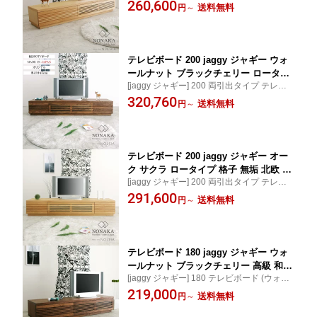
サクラ) / 美しさが引き立つ格子デザイン。
260,600
木 木製 送料無料 シンプル オフィス 国
送料無料
円
～
先を見据えた確かな作り 【国産/オーダー】
産 日本製 大川家具 野中木工所 オーダ
ー 別注 210 240 270 300
テレビボード 200 jaggy ジャギー ウォ
ールナット ブラックチェリー ロータイ
[jaggy ジャギー] 200 両引出タイプ テレビ
プ 格子 無垢 北欧 高級 ローボード TVボ
ボード (ウォールナット ブラックチェリー) /
320,760
ード テレビ台 天然木 木製 送料無料 シ
送料無料
円
～
美しさが引き立つ格子デザイン。先を見据
ンプル オフィス 国産 日本製 大川家具
えた確かな作り 【国産/オーダー】
野中木工所 オーダー 別注 210 240 270
300
テレビボード 200 jaggy ジャギー オー
ク サクラ ロータイプ 格子 無垢 北欧 高
[jaggy ジャギー] 200 両引出タイプ テレビ
級 ローボード TVボード テレビ台 天然
ボード (オーク サクラ) / 美しさが引き立つ
291,600
木 木製 送料無料 シンプル オフィス 国
送料無料
円
～
格子デザイン。先を見据えた確かな作り
産 日本製 大川家具 野中木工所 オーダ
【国産/オーダー】
ー 別注 210 240 270 300
テレビボード 180 jaggy ジャギー ウォ
ールナット ブラックチェリー 高級 和風
[jaggy ジャギー] 180 テレビボード (ウォー
モダン 格子 無垢 北欧 ローボード TVボ
ルナット ブラックチェリー) / 美しさが引き
219,000
ード テレビ台 リビングボード 天然木
送料無料
円
～
立つ格子デザイン。先を見据えた確かな作
木製 送料無料 シンプル スタイリッシュ
り 【国産/オーダー】