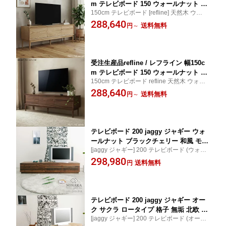
m テレビボード 150 ウォールナット オ
150cm テレビボード [refline] 天然木 ウォー
ーク ブラックチェリー ブラックアッシ
ルナット 日本製 野中木工所 別注 オーダー
288,640
ュ バーチ メープル ローボード TVボー
送料無料
円
～
シンプル 北欧 ローボード
ド テレビ台 TV台 テレビラック 天然 木
製 シンプル 北欧 大川家具 野中木工所
国産
受注生産品refline / レフライン 幅150c
m テレビボード 150 ウォールナット オ
150cm テレビボード refline 天然木 ウォー
ーク ブラックチェリー ブラックアッシ
ルナット 日本製 野中木工所 別注 オーダー
288,640
ュ バーチ メープル ローボード TVボー
送料無料
円
～
シンプル 北欧 ローボード
ド テレビ台 TV台 テレビラック 天然 木
製 シンプル 北欧 大川家具 野中木工所
国産
テレビボード 200 jaggy ジャギー ウォ
ールナット ブラックチェリー 和風 モダ
[jaggy ジャギー] 200 テレビボード (ウォー
ン 格子 無垢 北欧 高級 ローボード TVボ
ルナット ブラックチェリー) / 美しさが引き
298,980
ード テレビ台 リビングボード 天然木
送料無料
円
立つ格子デザイン。先を見据えた確かな作
木製 送料無料 シンプル スタイリッシュ
り 【国産/オーダー】
オフィス 国産 大川家具 野中木工所 オ
ーダー 別注
テレビボード 200 jaggy ジャギー オー
ク サクラ ロータイプ 格子 無垢 北欧 高
[jaggy ジャギー] 200 テレビボード (オーク
級 ローボード TVボード テレビ台 天然