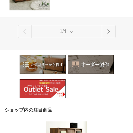
オフィス 国産 大川家具 野中木工所 オ
ーダー 別注
1/4
ショップ内の注目商品