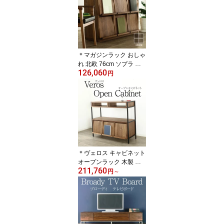
＊マガジンラック おしゃ
れ 北欧 76cm ソプラ ウ
126,060
ォールナット リビングボ
円
ード サイドボード ラッ
ク オーダー ブラウン 天
然木 木製 高級 送料無料
シンプル 大川家具 野中
木工所 国産 sopra
＊ヴェロス キャビネット
オープンラック 木製 天
211,760
然木 ディスプレイラック
円
～
リビングボード 国産 大
川家具 野中木工所 ウォ
ールナット オーク ブラ
ックチェリー VEROS