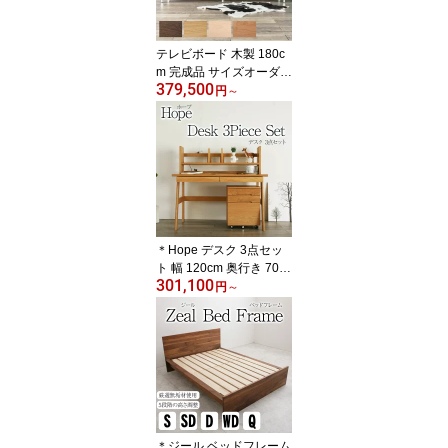
テレビボード 木製 180c
m 完成品 サイズオーダー
379,500
可 プッシュ式 ローボー
円
～
ド 北欧 無垢 TVボード テ
レビ台 高級感 送料無料
シンプル スタイリッシュ
ブラウン おしゃれ オー
ダー 北欧 大川家具 野中
木工所 国産 broady ブロ
ーディ
＊Hope デスク 3点セッ
ト 幅 120cm 奥行き 70c
301,100
m 学習机 勉強机 学習デ
円
～
スク パソコン デスク 学
習 勉強 天然木 木製 高級
送料無料 シンプル 北欧
オフィス 無垢 大川家具
野中木工所 国産 先着
＊ジール ベッドフレーム