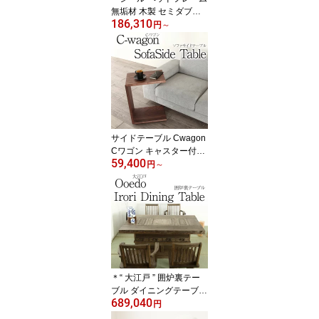
無垢材 木製 セミダブル
186,310
ベッド シングル ダブル
円
～
ウォールナット 天然木
高級 送料無料 シンプル
北欧 無垢 大川家具 野中
木工所 国産 高さ調整 ze
al
サイドテーブル Cwagon
Cワゴン キャスター付き
59,400
コの字 テーブル 無垢材
円
～
木製 北欧 おしゃれ 高級
天然木 コンソールテーブ
ル 幅45cm 高さ60cm コ
ーヒーテーブル サイドワ
ゴン ソファ オーダー 送
料無料 シンプル 完成品
無垢 家具 大川家具 野中
木工所 国産
＊“ 大江戸 ” 囲炉裏テー
ブル ダイニングテーブル
689,040
和家具 いろり テーブル
円
ハイタイプ / "ooedo" Irori