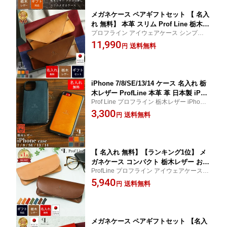
婚祝 錫婚式 結婚記念 内祝い
メガネケース ペアギフトセット 【 名入
れ 無料】 本革 スリム Prof Line 栃木レ
プロフライン アイウェアケース シンプル
ザー 革 おしゃれ めがねケース 牛革 レ
国産レザー サングラスケース 彼氏 彼女 20
11,990
ザー 眼鏡ケース メンズ レディース 誕
送料無料
円
代 30代 40代 50代 60代 70代 日本製 おしゃ
生日 プレゼント 記念日 眼鏡入れ メガ
れ 夫婦 革婚式 銀婚式 金婚式 ギフト ペアギ
ネ入れ 高級感 シンプル 還暦 結婚記念
フト
錫婚式 結婚祝 内祝い 敬老の日
iPhone 7/8/SE/13/14 ケース 名入れ 栃
木レザー ProfLine 本革 革 日本製 iPho
Prof Line プロフライン 栃木レザー iPhone
ne7 iPhone8 iPhoneSE 第3世代 第2世
ケース 7/8/SE対応 スマホケース シンプル
3,300
代 iPhone13 iPhone14 アイフォンケー
送料無料
円
ブラック レザー ギフト 記念品 背面 持ちや
ス 背面ケース ブランド 牛革 メンズ レ
すい 滑り止め 大人 背面 誕生日 敬老の日
ディース プレゼント 就職祝い 結婚祝い
革婚式 内祝い
【 名入れ 無料】【ランキング1位】 メ
ガネケース コンパクト 栃木レザー おし
ProfLine プロフライン アイウェアケース サ
ゃれ メンズ レディース 革 かわいい 大
ングラスケース 誕生日 記念日 名前入り 老
5,940
きめ ブランド 持ち運び レザー 薄型 ス
送料無料
円
眼鏡 眼鏡ケース 40代 50代 60代 軽量 大人
リム ソフト シンプル 本革 マグネット
ヌメ革 夫婦 還暦 敬老の日 お祝い プレゼン
日本製 黒 丈夫 ギフト ペア 贈り物 牛革
ト 敬老の日
可愛い メガネ入れ メガネクロス
メガネケース ペアギフトセット 【名入