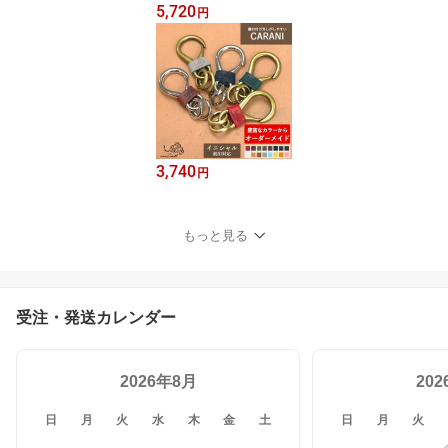
5,720
円
3,740
円
もっと見る
受注・発送カレンダー
2026年8月
20
日
月
火
水
木
金
土
日
月
火