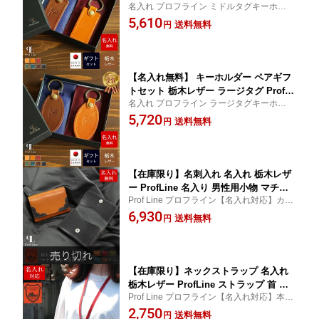
名入れ プロフライン ミドルタグキーホルダ
ne 名入れギフト 名前入り プレート ブ
ー 革 キーリング 名入れキーホルダー キー
5,610
ランド メンズ レディース 車 ペア 本革
送料無料
円
フック 結婚 記念日 オリジナル 刻印無料 プ
カップル お揃い プレゼント 男性 女性
レゼント ネームタグ レザー 牛革 ペアギフ
誕生日 記念日 ギフト 結婚記念 革婚式
ト 敬老の日
結婚祝い 内祝い
【名入れ無料】 キーホルダー ペアギフ
トセット 栃木レザー ラージタグ ProfLi
名入れ プロフライン ラージタグキーホルダ
ne 名入れギフト 名前入り 楕円形 円形
ー 革 キーリング 名入れキーホルダー キー
5,720
小判形 プレート ブランド メンズ レデ
送料無料
円
フック 結婚 記念日 オリジナル 刻印無料 プ
ィース 車 ペア 本革 カップル お揃い プ
レゼント ネームタグ レザー 牛革 ペアギフ
レゼント 男性 女性 誕生日 記念日 ギフ
ト 敬老の日
ト 結婚記念 革婚式 結婚祝い 内祝い
【在庫限り】名刺入れ 名入れ 栃木レザ
ー ProfLine 名入り 男性用小物 マチ付
Prof Line プロフライン【名入れ対応】カジ
き カードケース 本革 名刺ケース 名前
ュアルなマチつき名刺入れ 栃木レザー 就職
6,930
入り カード 名刺 ケース 大人 高級感 カ
送料無料
円
祝い 敬老の日
ード入れ 牛革 メンズ レディース 男性
誕生日 プレゼント ギフト 彼氏 就職祝
い 結婚祝い 革婚式 内祝い
【在庫限り】ネックストラップ 名入れ
栃木レザー ProfLine ストラップ 首 レ
Prof Line プロフライン【名入れ対応】本革
ザーストラップ 男性用小物 革小物 オフ
ネックストラップ 就職祝い 敬老の日
2,750
ィス レザー おしゃれ 牛革 革 日本製 本
送料無料
円