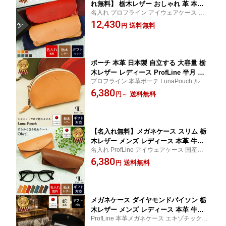
れ無料】 栃木レザー おしゃれ 革 本革
名入れ プロフライン アイウェアケース シ
スリム ProfLine 牛革 レザー メンズ レ
ンプル 国産レザー サングラスケース かわ
12,430
ディース 誕生日 プレゼント 記念日 眼
送料無料
円
いい 男性 女性 眼鏡ケース 40代 50代 60代
鏡入れ メガネ入れ シンプル コンパクト
おしゃれ 夫婦 革婚式 銀婚式 金婚式 ギフト
高級感 日本製 還暦 就職祝い 錫婚式 新
お揃い
生活 結婚祝い 内祝い 敬老の日
ポーチ 本革 日本製 自立する 大容量 栃
木レザー レディース ProfLine 半月 半
プロフライン 本革ポーチ LunaPouch ルナ
円 メンズ ミニポーチ 小物入れ 小さめ
ポーチ 化粧 小さい モバイルバッテリー 大
6,380
おしゃれ 旅行 ブランド 革 レザー 持ち
送料無料
円
～
人 生理用品 ファスナー ワイヤレスイヤホ
運びやすい 可愛い ミニ 軽量 マチあり
ン コンパクト シンプル 就職祝い 敬老の日
かわいい ギフト プレゼント 退職祝い
結婚祝 錫婚式 結婚記念 内祝い
【名入れ無料】メガネケース スリム 栃
木レザー メンズ レディース 本革 牛革
名入れ ProfLine アイウェアケース 国産レザ
レザー かわいい コンパクト おしゃれ
ー 日本製 サングラスケース 男性 誕生日 記
6,380
眼鏡ケース プレゼント ブランド 眼鏡入
送料無料
円
念日 眼鏡ケース 40代 50代 60代 おしゃれ
れ 持ち運び メガネ入れ シンプル 退職
夫婦 革婚式 銀婚式 金婚式 還暦 ギフト 敬老
祝い 結婚祝 錫婚式 結婚記念 内祝い
の日
メガネケース ダイヤモンドパイソン 栃
木レザー メンズ レディース 本革 牛革
ProfLine 本革メガネケース エキゾチックレ
ヘビ革 レザー アイウェアケース かわい