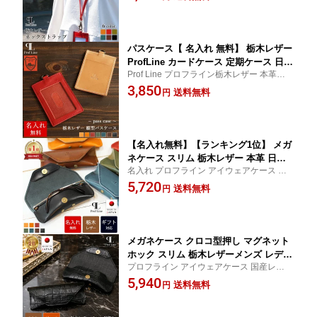
革 メンズ レディース 男性 誕生日 プレ
ゼント ギフト 就職祝い 革婚式 新生活
記念品 結婚祝い 内祝い お礼
パスケース【 名入れ 無料】 栃木レザー
ProfLine カードケース 定期ケース 日本
Prof Line プロフライン栃木レザー 本革パス
製 定期券入れ 縦型 カード入れ 免許証 I
ケース 男性 女性 名入れギフト 名入れパス
3,850
Cカード ブランド 本革 牛革 メンズ レ
送料無料
円
ケース 誕生日 就職祝い 敬老の日
ディース おしゃれ プレゼント ギフト
贈り物 就職祝い 革婚式 新生活 結婚祝
い 内祝い お礼
【名入れ無料】【ランキング1位】 メガ
ネケース スリム 栃木レザー 本革 日本
名入れ プロフライン アイウェアケース 上
製 眼鏡ケース おしゃれ ブランド ProfLi
品 高級感 老眼鏡 サングラス 保護 かぶせ 軽
5,720
ne メンズ レディース マグネット レザ
送料無料
円
量 軽い 磁石 手作り 実用的 ビジネス オフィ
ー 丈夫 かわいい ギフト プレゼント 贈
ス カジュアル 40代 50代 60代 70代 レッド
り物 誕生日 記念品 刻印 皮 牛革 ヌメ革
グリーン
コンパクト シンプル 敬老の日
メガネケース クロコ型押し マグネット
ホック スリム 栃木レザーメンズ レディ
プロフライン アイウェアケース 国産レザー
ース 本革 革 ProfLine 牛革 レザー ワニ
サングラスケース 誕生日 メガネ入れ 記念
5,940
革風 ブランド コンパクト おしゃれ 眼
送料無料
円
日 眼鏡ケース 40代 50代 60代 おしゃれ 革
鏡ケース プレゼント 眼鏡入れ 持ち運び
婚式 銀婚式 金婚式 還暦 ギフト 就職祝い 敬
男性 磁石 シンプル 日本製 退職祝い 結
老の日