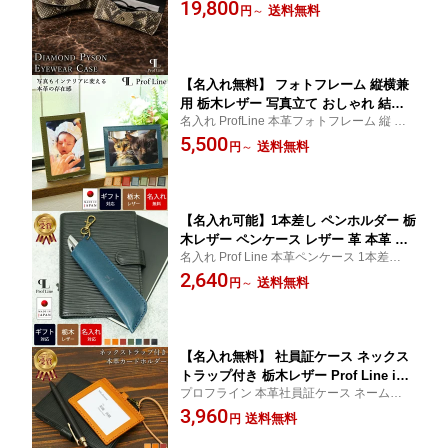
ザー 日本製 パイソン サングラスケース 誕
19,800
い コンパクト おしゃれ 眼鏡ケース プ
送料無料
円
～
生日 記念日 眼鏡ケース 40代 50代 60代 革
レゼント ブランド 眼鏡入れ 持ち運び
婚式 銀婚式 金婚式 還暦 ギフト 就職祝い 敬
メガネ入れ シンプル 金運 退職祝い 結
老の日
婚祝 結婚記念 内祝い
【名入れ無料】 フォトフレーム 縦横兼
用 栃木レザー 写真立て おしゃれ 結婚
名入れ ProfLine 本革フォトフレーム 縦 横
祝い 結婚式 プレゼント L判 L版 革 本革
成人式 ウエディング 孫 米寿 喜寿 誕生日 古
5,500
レザー メンズ レディース かわいい 出
送料無料
円
～
希 黒 長寿祝い ベビー 赤ちゃん おばあちゃ
産祝い サイズ ブランド 透明 写真 高級
ん ギフト おじいちゃん 革婚式 敬老の日
還暦祝い 犬 海 還暦 ブラック 卒業記念
出産内祝い 贈り物
【名入れ可能】1本差し ペンホルダー 栃
木レザー ペンケース レザー 革 本革 牛
名入れ Prof Line 本革ペンケース 1本差し 革
革 日本製 1本専用 一本ずつ タッチペン
1本 ペンケース 革 レザー 本革 国産レザー
2,640
おしゃれ かわいい シンプル 人気 おす
送料無料
円
～
メンズ レディース 本皮 ギフト おしゃれギ
すめ お歳暮 ギフト プレゼント 退職祝
フト 誕生日プレゼント 男性 国産 敬老の日
い 結婚祝 錫婚式 結婚記念 内祝い
【名入れ無料】 社員証ケース ネックス
トラップ付き 栃木レザー Prof Line id
プロフライン 本革社員証ケース ネームホル
カードホルダー ブランド おしゃれ 横型
ダー IDケース IDホルダー 社員証ホルダー
3,960
メンズ 革 本革 レディース 牛革 日本製
送料無料
円
ギフト 贈り物 カード入れ ICカード 名入れ
男性 女性 名入れ 名刺ケース プレゼン
ギフト 刻印 名刺入れ 誕生日 お礼 就職祝 敬