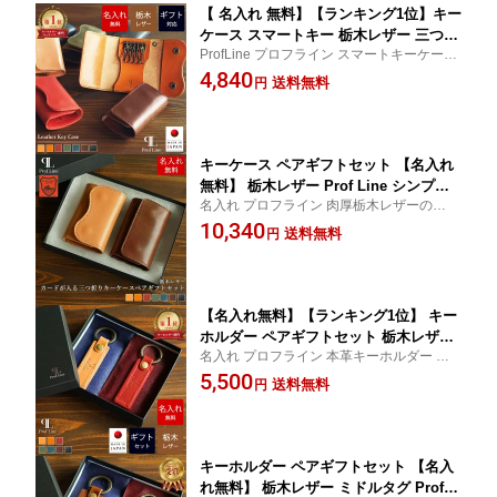
【 名入れ 無料】【ランキング1位】キー
ケース スマートキー 栃木レザー 三つ折
ProfLine プロフライン スマートキーケース
り シンプル 日本製 革 メンズ レディー
ブランド 牛革 大人 カップル オリジナル 人
4,840
ス 肉厚 おしゃれ ギフト 本革 レザー カ
送料無料
円
気 キーケースメンズ コンパクト キーホル
ード入れ 男性 女性 カード icカード 誕
ダー 夫婦 カードケース 一体型 キーリング
生日 プレゼント 記念日 贈り物 就職祝
車 敬老の日
い 結婚祝い 革婚式 内祝い
キーケース ペアギフトセット 【名入れ
無料】 栃木レザー Prof Line シンプル 5
名入れ プロフライン 肉厚栃木レザーの本格
連 名入れギフト 名前入れ 本革 カード
派 キーケース 牛革 3つ折り キーリング キ
10,340
入れ付き 三つ折り メンズ 革 男性 女性
送料無料
円
ーフック 免許証 レザー 結婚 記念日 オリジ
誕生日 カップル お揃い プレゼント 記
ナル キーケースメンズ ブランド ペアギフ
念日 贈り物 本革 革婚式 結婚記念 結婚
ト お揃い
祝い 新居祝い 内祝い 敬老の日
【名入れ無料】【ランキング1位】 キー
ホルダー ペアギフトセット 栃木レザー
名入れ プロフライン 本革キーホルダー コ
ブランド ProfLine 革 本革 レザー メン
ンパクト バイク シンプル 手作り ハンドメ
5,500
ズ レディース スマートキー おしゃれ
送料無料
円
イド 皮 ヌメ革 かわいい かっこいい アンテ
日本製 鍵 車 ギフト プレゼント ペア カ
ィーク バッグチャーム プチギフト 贈り物
ップル 名前入り 誕生日 記念日 お祝い
敬老の日
昇進 就職 退職 祝い 還暦 刻印
キーホルダー ペアギフトセット 【名入
れ無料】 栃木レザー ミドルタグ ProfLi