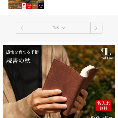
ト 就職祝い 革婚式 新生活 結婚祝い 内
老の日
祝い
1/3