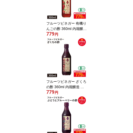
フルーツビネガー 有機り
んごの酢 360ml 内堀醸造
779
※お買い物マラソンSAL
円
E ◆大特価セール
フルーツビネガー ざくろ
の酢 360ml 内堀醸造 ※
779
お買い物マラソンSALE
円
◆大特価セール