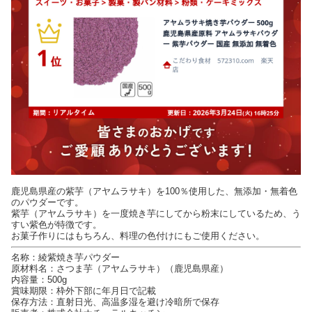
鹿児島県産の紫芋（アヤムラサキ）を100％使用した、無添加・無着色
のパウダーです。
紫芋（アヤムラサキ）を一度焼き芋にしてから粉末にしているため、う
すい紫色が特徴です。
お菓子作りにはもちろん、料理の色付けにもご使用ください。
名称：綾紫焼き芋パウダー
原材料名：さつま芋（アヤムラサキ）（鹿児島県産）
内容量：500g
賞味期限：枠外下部に年月日で記載
保存方法：直射日光、高温多湿を避け冷暗所で保存