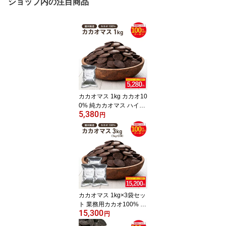
ショップ内の注目商品
カカオマス 1kg カカオ10
0% 純カカオマス ハイカ
5,380
カオ チョコレート カカ
円
オポリフェノール 砂糖不
使用 無添加 大容量 ビタ
ー クイックメルト 大東
カカオ ※お買い物マラソ
ンSALE ◆大特価セール
カカオマス 1kg×3袋セッ
ト 業務用カカオ100% 純
15,300
カカオマス ハイカカオ
円
チョコレート カカオポリ