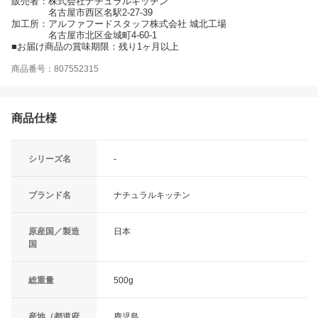
販売者：株式会社ナチュラルキッチン
名古屋市西区名駅2-27-39
加工所：アルファフードスタッフ株式会社 城北工場
名古屋市北区金城町4-60-1
■お届け商品の賞味期限：残り1ヶ月以上
商品番号：807552315
商品仕様
シリーズ名
-
ブランド名
ナチュラルキッチン
原産国／製造
日本
国
総重量
500g
産地（都道府
鹿児島