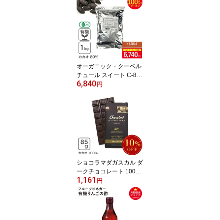
フェノール 砂糖不使用
無添加 大容量 ビター ク
イックメルト 大東カカオ
※お買い物マラソンSAL
E ◆大特価セール
オーガニック・クーベル
チュール スイート C-80
6,840
1Kg オーガニックチョコ
円
レート ハイカカオチョコ
レート 有機JAS認証品 フ
ェアトレード KAOKA ※
お買い物マラソンSALE
◆大特価セール
ショコラマダガスカル ダ
ークチョコレート 100%
1,161
※お買い物マラソンSAL
円
E ◆大特価セール