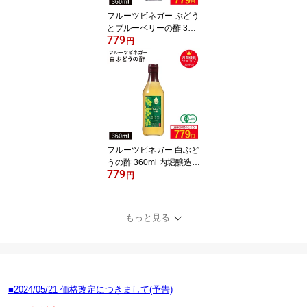
フルーツビネガー ぶどう
とブルーベリーの酢 360
779
ml 内堀醸造 ※お買い物
円
マラソンSALE ◆大特価
セール
フルーツビネガー 白ぶど
うの酢 360ml 内堀醸造
779
※お買い物マラソンSAL
円
E ◆大特価セール
もっと見る
■2024/05/21 価格改定につきまして(予告)