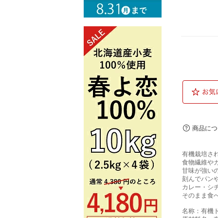
商品につ
有機栽培さ
食物繊維や
甘味が強い
刻んでパン
カレー・シ
そのまま食
名称：有機