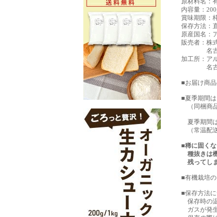
原材料名：
内容量：200
賞味期限：
保存方法：
原産国名：
販売者：株
名古屋市西
加工所：ア
名古屋市北
■お届け商品
■夏季期間
（同梱商品
夏季期間は
（常温配送
■稀に固く
種抜きは機
残ってしま
■有機栽培
■保存方法
保存時の温
ガスが発生