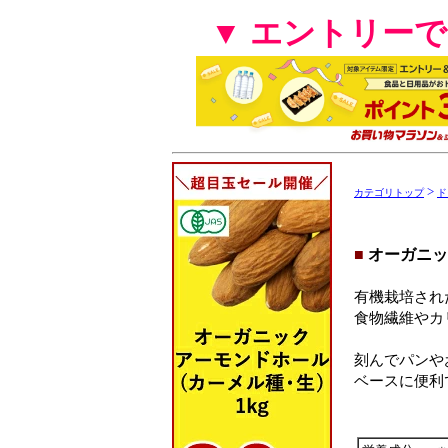
▼ エントリー
>
カテゴリトップ
ド
■
オーガニッ
有機栽培され
食物繊維やカ
刻んでパンや
ベースに便利