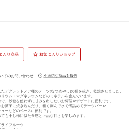
不適切な商品を報告
いてのお問い合わせ
れたデグレットノア種のデーツ(なつめやし)の種を抜き、乾燥させました。
カリウム・マグネシウムなどのミネラルを含んでいます。
ので、砂糖を使わずに甘みを出したいお料理やデザートに便利です。
やお菓子に焼き込んだり、粗く刻んで水で煮詰めてデーツバーや
チューなどのベースに便利です。
べても干し柿に似た食感と上品な甘さを楽しめます。
ドライフルーツ