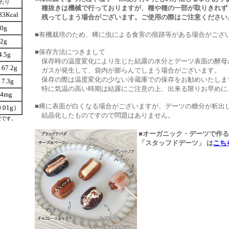
当たり
種抜きは機械で行っておりますが、種や種の一部が取りきれず
83Kcal
残ってしまう場合がございます。ご使用の際はご注意ください
.0g
■有機栽培のため、稀に虫による食害の痕跡等がある場合がござ
.2g
■保存方法につきまして
4.5g
保存時の温度変化により生じた結露の水分とデーツ表面の酵母
7.2g
ガスが発生して、袋内が膨らんでしまう場合がございます。
保存の際は温度変化の少ない冷蔵庫での保存をお勧めいたしま
.3g
特に気温の高い時期は結露にご注意の上、出来る限りお早めに
.4mg
■稀に表面が白くなる場合がございますが、デーツの糖分が析出
.01g）
結晶化したものですので問題はありません。
安です。
■オーガニック・デーツで作る
「スタッフドデーツ」 は
こち