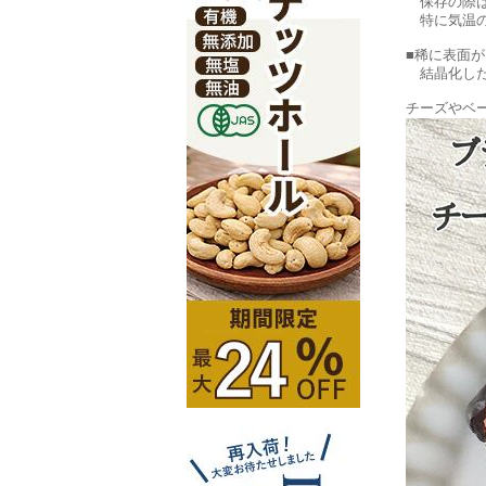
保存の際は
特に気温の
■稀に表面
結晶化した
チーズやベ