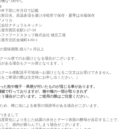
有機なつめやし
g
枠外下部に年月日で記載
直射日光、高温多湿を避け冷暗所で保存・夏季は冷蔵保存
アメリカ
式会社ナチュラルキッチン
区名駅2-27-39
ルファフードスタッフ株式会社 城北工場
区金城町4-60-1
の賞味期限:残り7ヶ月以上
はクール便でのお届けとなる場合がございます。
がある場合もクール便となります。）
クール便配送不可地域へお届けとなるご注文はお受けできません。
をご希望の際は注文時にお申し出ください。）
なった粒や種子・果梗が付いたものが混じる事があります。
械で行っておりますが、種や種の一部が取りきれず
う場合がございます。ご使用の際はご注意ください。
のため、稀に虫による食害の痕跡等がある場合がございます。
につきまして
度変化により生じた結露の水分とデーツ表面の酵母が反応することで、
して、袋内が膨らんでしまう場合がございます。