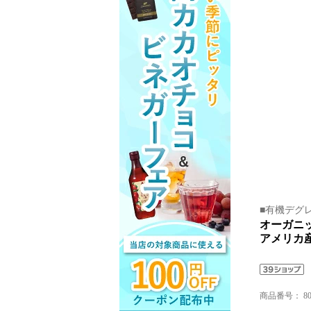
■有機デグ
オーガニッ
アメリカ産
商品番号：
8