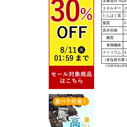
栄養成分
100g
エネルギー
2
たんぱく質
2
脂質
0
炭水化物
7
糖質
6
食物繊維
7
ナトリウム
4
（食塩相当量 0
上記表示値は目