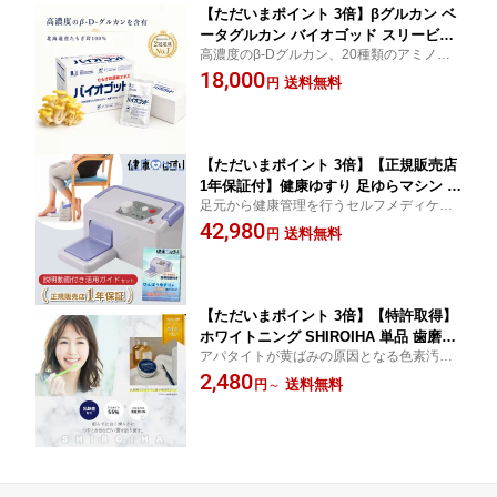
【ただいまポイント 3倍】βグルカン ベ
ータグルカン バイオゴッド スリービー
高濃度のβ-Dグルカン、20種類のアミノ酸
たもぎ茸 サプリ たもぎだけ きのこ キ
やミネラル成分が バランス良く含まれてい
18,000
ノコ 濃縮エキス 30袋 30日分 サプリメ
送料無料
円
る健康食品！ 濃縮エキス 液状タイプ 無添
ント 国産 液 無添加 健康補助食品 健康
加 健康補助食品 健康サプリ ミネラル アミ
サプリ 健康 ミネラル アミノ酸 人気 ギ
ノ酸
フト 送料無料
【ただいまポイント 3倍】【正規販売店
1年保証付】健康ゆすり 足ゆらマシン 健
足元から健康管理を行うセルフメディケー
康ゆすり機器 JMH-100 高齢者 健康器具
ション機器 メーカー公認オリジナル、健康
42,980
運動器具 ジグリング 股関節 膝関節 変
送料無料
円
ゆすりの徹底活用ガイドをセットにしまし
形股関節症 関節 軟骨 解消 痛み 貧乏ゆ
た。 振動マシン 運動 器具
すり マッサージ器 マッサージ リハビリ
送料無料
【ただいまポイント 3倍】【特許取得】
ホワイトニング SHIROIHA 単品 歯磨き
アパタイトが黄ばみの原因となる色素汚れ
粉 ホワイトニングパウダー 天然アパタ
や歯垢を吸着して歯を白くしてくれます 歯
2,480
イト55% 酸化チタン配合 ホームホワイ
送料無料
円
～
を白くするならホワイトニングパウダーのS
トニング オーラルケア コーティング 乳
HIROIHA 1ヶ月 約36回分 歯の汚れ 口臭 リ
酸菌 粉はみがき パウダー 歯 国内製造
フレッシュ
送料無料