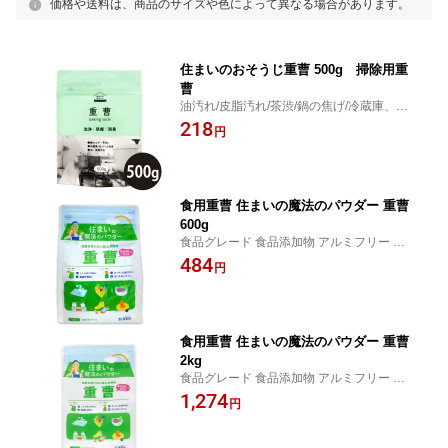
価格や送料は、商品のサイズや色によって異なる場合があります。
住まいのおそうじ重曹 500g 掃除用重
曹
油汚れ/皮脂汚れ/茶渋/鍋の焦げ/冷蔵庫、生
ごみの消臭
218
円
食用重曹 住まいの魔法のパウダー 重曹
600g
食品グレード 食品添加物 アルミフリー タ
ンサン 炭酸水素ナトリウム アク抜き 灰汁
484
円
抜き コゲ落とし 消臭
食用重曹 住まいの魔法のパウダー 重曹
2kg
食品グレード 食品添加物 アルミフリー タ
ンサン 炭酸水素ナトリウム アク抜き 灰汁
1,274
円
抜き コゲ落とし 消臭