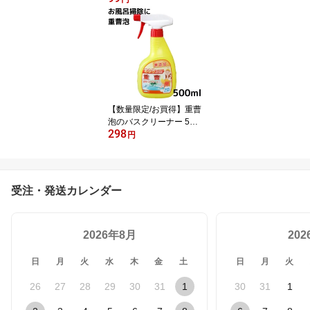
洗剤 マイバッグ洗濯 つ
け置き 丹羽久 住まいの
魔法のパウダー
【数量限定/お買得】重曹
泡のバスクリーナー 500
298
mL
円
受注・発送カレンダー
2026年8月
20
日
月
火
水
木
金
土
日
月
火
26
27
28
29
30
31
1
30
31
1