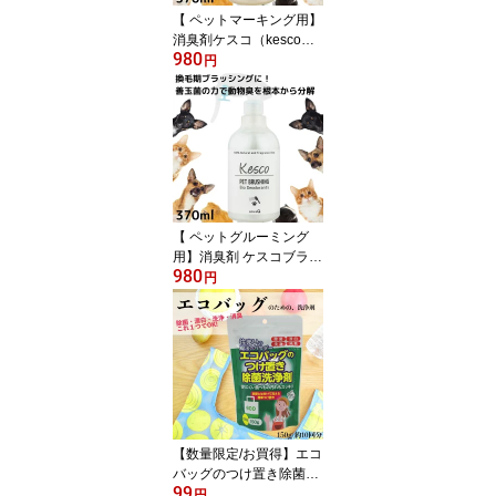
【 ペットマーキング用】
消臭剤ケスコ（kesco）
980
ペットトイレ用スプレー
円
370mL
【 ペットグルーミング
用】消臭剤 ケスコブラッ
980
シングスプレー 370ml
円
換毛期 消臭ミスト 無香
料 ミストタイプ 犬 猫 小
動物 エキゾチックアニマ
ル ペット消臭
【数量限定/お買得】エコ
バッグのつけ置き除菌洗
99
浄剤 150g エコバッグ
円