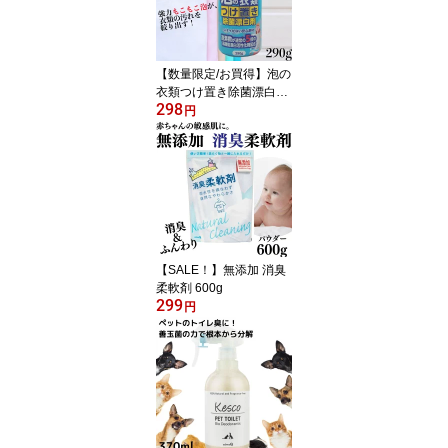
【数量限定/お買得】泡の
衣類つけ置き除菌漂白剤
298
290g
円
【SALE！】無添加 消臭
柔軟剤 600g
299
円