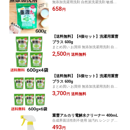
無添加洗濯用洗剤 自然派洗濯洗剤 敏感肌用
洗濯洗剤 赤ちゃん衣類洗剤 すすぎ1回 柔
658
円
軟成分 粉末
【送料無料】【4個セット】洗濯用重曹
プラス 600g
まとめ買い お買得 無添加洗濯用洗剤 自然
派洗濯洗剤 敏感肌用洗濯洗剤 赤ちゃん衣類
2,500
送料無料
円
洗剤 すすぎ1回 柔軟洗 粉末
【送料無料】【6個セット】洗濯用重曹
プラス 600g
まとめ買い お買得 無添加洗濯用洗剤 自然
派洗濯洗剤 敏感肌用洗濯洗剤 赤ちゃん衣類
3,700
送料無料
円
洗剤 すすぎ1回 柔軟成分 粉末
重曹アルカリ電解水クリーナー 400mL
合成界面活性剤不使用 油汚れ レンジ グリ
ル 換気扇 IH調理器具 冷蔵庫 フローリング
493
円