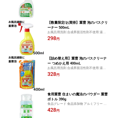
【数量限定/お買得】重曹 泡のバスクリ
ーナー 500mL
お風呂用洗剤 合成界面活性剤不使用 湯あか
皮脂汚れ 泡切れすっきり
298
円
【詰め替え用】重曹 泡のバスクリーナ
ー つめかえ用 400mL
お風呂用洗剤 合成界面活性剤不使用 湯あか
皮脂汚れ 泡切れすっきり
328
円
食用重曹 住まいの魔法のパウダー 重曹
ボトル 390g
食品グレード 食品添加物 アルミフリー タ
ンサン 炭酸水素ナトリウム アク抜き 灰汁
428
円
抜き コゲ落とし 消臭