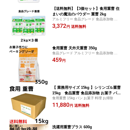
【送料無料】【3個セット】食用重曹 住
まいの魔法のパウダー 重曹 2kg
アルミフリー 食品グレード 食品添加物 タ
ンサン 炭酸水素ナトリウム 灰汁抜き アク
3,372
送料無料
円
抜き コゲ落とし 消臭
食用重曹 天外天重曹 350g
食品グレード アルミフリー 食品添加物 灰
汁抜き アク抜き 蒸しパン コゲ落とし 炭酸
459
円
タンサン 消臭
【 業務用サイズ 15kg 】シリンゴル重曹
15kg 食品重曹 食品添加物 お菓子 パン
食用重曹 15kg パン お菓子 料理 お掃除
アク抜き 消臭 研磨剤 油汚れ 靴 脱臭 消
11,880
臭
送料無料
円
洗濯用重曹プラス 600g