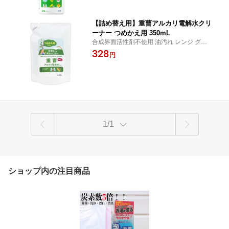
【詰め替え用】重曹アルカリ電解水クリ
ーナー つめかえ用 350mL
合成界面活性剤不使用 油汚れ レンジ グリ
ル 換気扇 IH調理器具 冷蔵庫 フローリング
328
円
1/1
ショップ内の注目商品