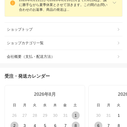
2026年8月11日から2026年8月16日月までの6日間は、誠
に勝手ながら夏季休業とさせて頂きます。この間のお問い
合わせのお返事、商品の発送
は
ショップトップ
ショップカテゴリ一覧
会社概要（支払・配送方法）
受注・発送カレンダー
2026年8月
20
日
月
火
水
木
金
土
日
月
火
26
27
28
29
30
31
1
30
31
1
2
3
4
5
6
7
8
6
7
8