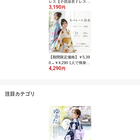
レス【子供浴衣ドレス キ
3,190
ッズ セパレート 】セパ
円
レート浴衣 浴衣 ドレス
子供 子供 浴衣 浴衣 子供
女の子 キッズ浴衣 簡単
着付け 浴衣 着付け簡単
浴衣 セット 帯付き浴衣
二部式浴衣 浴衣 110 浴
衣 120 浴衣 130 花火大
会 夏祭り かわいい
【期間限定価格】￥5,39
0→￥4,290 1人で簡単着
4,290
付け 子供 セパレート浴
円
衣 セパレート 浴衣 子供
二部式浴衣 2点セット 子
供浴衣 浴衣 女の子 キッ
ズ浴衣 簡単着付け 浴衣
注目カテゴリ
浴衣セット 子供 浴衣 女
の子 ジュニア浴衣 キッ
ズ セパレート浴衣 セッ
ト 子供浴衣 人気 140 15
0