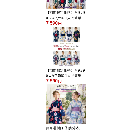
【期間限定価格】￥9,79
0→￥7,590 1人で簡単着
7,590
付け セパレート浴衣【セ
円
パレート 浴衣 おはしょ
り付き 浴衣2点セット】
浴衣レディース 浴衣 二
部式浴衣 レディース 浴
衣セット 浴衣 セパレー
ト レディース 浴衣 簡単
着付け 浴衣 2点セット 浴
衣 帯セット モダン 上品
【期間限定価格】￥9,79
0→￥7,590 1人で簡単着
7,590
付け ワンピース浴衣【ワ
円
ンピース 浴衣 レディー
ス浴衣 浴衣2点セッ
ト】レディース 浴衣 レ
ディース ワンピース セ
パレート浴衣 二部式浴衣
浴衣 セパレート 浴衣 レ
ディース 浴衣 セット 浴
衣 帯 セット 2way浴衣
簡単着付け 子供 浴衣ド
簡単着付け