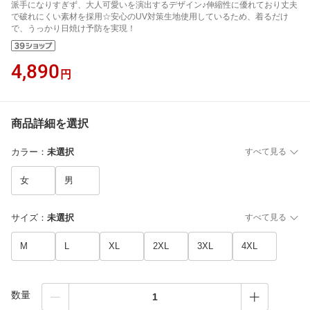
派手になりすぎず、大人可愛いを演出するデザイン♪伸縮性に優れており丈夫
で破れにくい素材を採用☆安心のUV対策生地使用しているため、着るだけ
で、うっかり日焼け予防を実現！
4,890
円
商品詳細を選択
カラー
：
未選択
すべて見る
女
男
サイズ
：
未選択
すべて見る
M
L
XL
2XL
3XL
4XL
数量