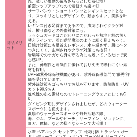
維、激しい運動の後もさらっとした着心地♪
前面ジップアップなので着替えも楽々◎
サーフパンツ・ショートパンツとレギンスセットとな
り、スッキリとしたデザインで、動きやすい、美脚を叶
える。
レギンス付き足首まであるので、虫刺されやクラゲ対
策、擦り傷などの外傷対策にも。
ラッシュガードはこだわりにこだわった無地と柄の切り
替えラインで、着た瞬間魔法のように細く見えちゃう。
商品メリ
日焼け対策にも足首丈レギンス、水を通さず、肌にベタ
ット
つきにくく、虫刺されやクラゲ対策にも抜群！
岩場等でのケガから身を守る為にも履いているだけで安
心感UP。
また、伸縮性と通気性に優れており丈夫で破れにくい素
材を採用。
UPF50紫外線保護機能があり、紫外線保護部門で”優秀”評
価を受けています。
紫外線対策もばっちりでお肌を守ります、防菌防臭・UV
カット99.9％★
速乾性のある素材なのでトレーニングウェアとしてもO
K。
ダイビング用にデザインされましたが、どのウォーター
スポーツにも使えます。
夏場のウォータースポーツや野外活動の際、
海、ジム、プールやビーチ、サーフィン、ジョキング、
ヨガ、体操、などの様々なシーンで大活躍！
水着 ペアルック セットアップ 日焼け防止 ラッシュガー
ド レディース メンズ レギンス フード付き サーフィン