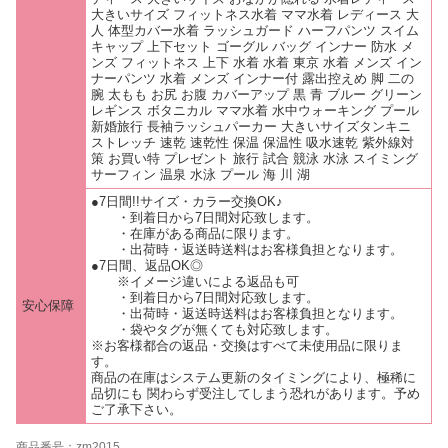
大きいサイズ フィットネス水着 ママ水着 レディース 大
人 体型カバー水着 ラッシュガード ハーフパンツ スイム
キャップ 上下セット ゴーグル バッグ インナー 防水 メ
ンズ フィットネス 上下 水着 水着 東京 水着 メンズ イン
ナーパンツ 水着 メンズ インナー付 露出控えめ 脚 二の
腕 太もも お尻 お腹 カバーアップ 黒 青 ブルー グリーン
レギンス ボタニカル ママ水着 水中ウォーキング プール
新婚旅行 長袖ラッシュパーカー 大きいサイズタンキニ
ストレッチ 速乾 速乾性 保温 保温性 吸水速乾 紫外線対
策 お買い特 プレゼント 旅行 試合 競泳 水泳 スイミング
サーフィン 温泉 水泳 プール 海 川 湖
●7日間!!サイズ・カラー交換OK♪
・到着日から7日間対応致します。
・在庫がある商品に限ります。
・出荷時・返送時送料はお客様負担となります。
●7日間、返品OK◎
※イメージ違いによる返品も可
・到着日から7日間対応致します。
安心保障
・出荷時・返送時送料はお客様負担となります。
・袋やタグが無くても対応致します。
※お客様都合の返品・交換はすべて未使用品に限りま
す。
商品の在庫はシステム更新のタイミングにより、極稀に
品切にも 関わらず受注してしまう恐れがあります。予め
ご了承下さい。
商品番号：zm2015