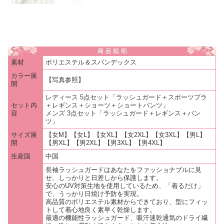
素材
ポリエステル＆スパンデックス
カラー展
【写真参照】
開
レディース 5点セット「ラッシュガード＋スポーツブラ
セット内
＋レギンス＋ショーツ＋ショートパンツ」
容
メンズ 3点セット「ラッシュガード＋レギンス＋パン
ツ」
サイズ展
【女M】【女L】【女XL】【女2XL】【女3XL】【男L】
開
【男XL】【男2XL】【男3XL】【男4XL】
生産国
中国
長袖ラッシュガードはあなたをファッショナブルに見
せ、しっかりと日差しから保護します。
安心のUV対策生地を使用しているため、「着るだけ」
で、うっかり日焼け予防を実現。
高品質のポリエステル素材からできており、型にフィッ
トして着心地良く素早く乾燥します。
最適の機能性ラッシュガード、吸汗速乾通気のドライ繊