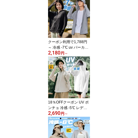
感 UV レディース uvカッ
トパーカー 接触冷感 長
袖 ラッシュガード メン
ズ UVパーカー 遮光 メッ
シュ 通気口 涼しい トッ
プス 大きいサイズ 日焼
け防止服 日よけ サンバ
クーポン利用で1,788円
イザー 即納
～ 冷感 -7℃ uv パーカー
2,180
長袖 ラッシュガード コ
円
～
ーディング 遮光 4タイプ
レディース uvカット ジ
ップアップ UVパーカー
薄手 メンズ アウター 指
穴 UPF100+ トップス 大
きいサイズ 日焼け防止
ユニセックス 指穴 吸汗
速乾 ストレッチ 紫外線
18％OFFクーポン UV ポ
対策 夏
ンチョ 冷感 -5℃ レディ
2,690
ース uvカット パーカー
円
～
長袖 ラッシュガード 遮
光 コーディング つば 日
除け サンバイザー 2タイ
プ 涼しい uvパーカー 手