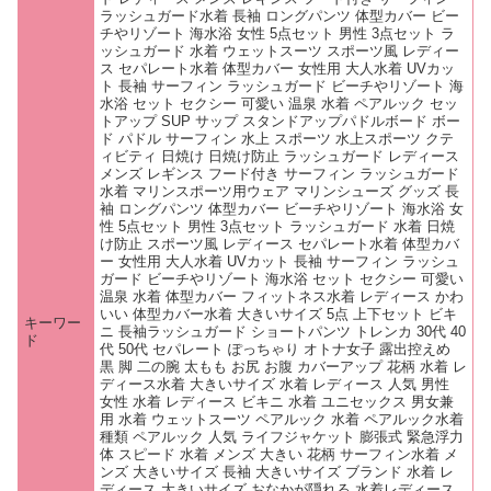
ラッシュガード水着 長袖 ロングパンツ 体型カバー ビー
チやリゾート 海水浴 女性 5点セット 男性 3点セット ラ
ッシュガード 水着 ウェットスーツ スポーツ風 レディー
ス セパレート水着 体型カバー 女性用 大人水着 UVカッ
ト 長袖 サーフィン ラッシュガード ビーチやリゾート 海
水浴 セット セクシー 可愛い 温泉 水着 ペアルック セッ
トアップ SUP サップ スタンドアップパドルボード ボー
ド パドル サーフィン 水上 スポーツ 水上スポーツ クテ
ィビティ 日焼け 日焼け防止 ラッシュガード レディース
メンズ レギンス フード付き サーフィン ラッシュガード
水着 マリンスポーツ用ウェア マリンシューズ グッズ 長
袖 ロングパンツ 体型カバー ビーチやリゾート 海水浴 女
性 5点セット 男性 3点セット ラッシュガード 水着 日焼
け防止 スポーツ風 レディース セパレート水着 体型カバ
ー 女性用 大人水着 UVカット 長袖 サーフィン ラッシュ
ガード ビーチやリゾート 海水浴 セット セクシー 可愛い
温泉 水着 体型カバー フィットネス水着 レディース かわ
いい 体型カバー水着 大きいサイズ 5点 上下セット ビキ
キーワー
ニ 長袖ラッシュガード ショートパンツ トレンカ 30代 40
ド
代 50代 セパレート ぽっちゃり オトナ女子 露出控えめ
黒 脚 二の腕 太もも お尻 お腹 カバーアップ 花柄 水着 レ
ディース水着 大きいサイズ 水着 レディース 人気 男性
女性 水着 レディース ビキニ 水着 ユニセックス 男女兼
用 水着 ウェットスーツ ペアルック 水着 ペアルック水着
種類 ペアルック 人気 ライフジャケット 膨張式 緊急浮力
体 スピード 水着 メンズ 大きい 花柄 サーフィン水着 メ
ンズ 大きいサイズ 長袖 大きいサイズ ブランド 水着 レ
ディース 大きいサイズ おなかが隠れる 水着レディース