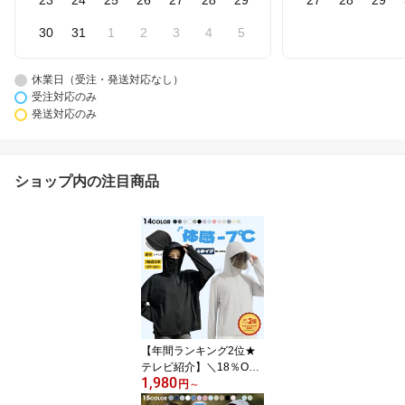
23
24
25
26
27
28
29
27
28
29
30
31
1
2
3
4
5
休業日（受注・発送対応なし）
受注対応のみ
発送対応のみ
ショップ内の注目商品
【年間ランキング2位★
テレビ紹介】＼18％OFF
1,980
クーポン 8/11 23:59まで
円
～
／uvカット パーカー 冷