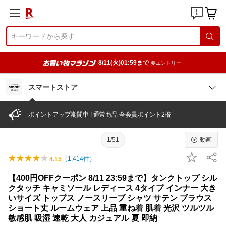
8/11(火)01:59まで
要エントリー
スマートストア
ポイントアップ期間中 ! 通常商品 全会員ポイント2倍
1/51
動画
（
1,414
件）
4.15
【400円OFFクーポン 8/11 23:59まで】タンクトップ シル
クタッチ キャミソール レディース 4タイプ インナー 大き
いサイズ トップス ノースリーブ シャツ サテン ブラウス
ショート丈 ルームウェア 上品 重ね着 肌着 光沢 ツルツル
敏感肌 吸湿 速乾 大人 カジュアル 夏 即納