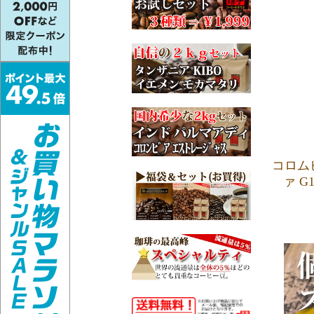
コロム
ァ 