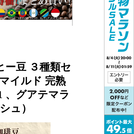
ヒー豆 ３種類セ
マイルド 完熟
1 、グアテマラ
ッシュ）