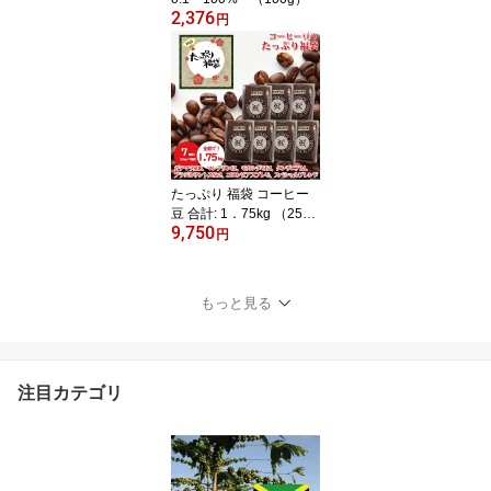
2,376
円
たっぷり 福袋 コーヒー
豆 合計: 1．75kg （250g
9,750
×7種類） セット（コロ
円
ンビア スプレモ、ガテマ
ラ、マンデリン、モカシ
ダモ、タンザニア、サン
もっと見る
トスNo．2、スペシャ
ル・ブレンド） ニシナ屋
珈琲 焙煎 高級 コーヒー
豆 プレゼント 贈答 誕生
注目カテゴリ
日 祝 福袋 お取り寄せ