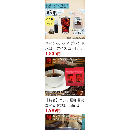
スペシャルティ ブレンド
水出し アイス コーヒー
1,836
ニシナ屋 珈琲 焙煎 コー
円
ヒー スペシャルティ コ
ーヒー豆 高級 プレゼン
ト コーヒー お中元 お取
り寄せ
【特価】ニシナ屋珈琲 の
選べる お試し 二品 セッ
1,999
ト【100g × 2品】（スペ
円
シャルティ ＆ ブレンド
＆ 世界の珈琲（ガテマ
ラ、マンデリン、キリマ