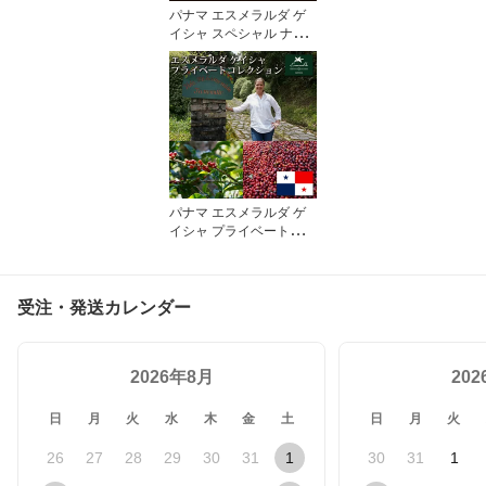
パナマ エスメラルダ ゲ
イシャ スペシャル ナチ
ュラル
パナマ エスメラルダ ゲ
イシャ プライベートコレ
クション
受注・発送カレンダー
2026年8月
20
日
月
火
水
木
金
土
日
月
火
26
27
28
29
30
31
1
30
31
1