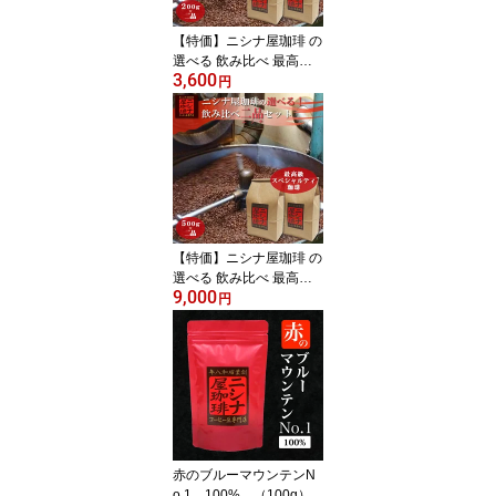
ー豆 プレゼント 贈答 誕
生日 祝 お礼 父の日 お取
【特価】ニシナ屋珈琲 の
り寄せ
選べる 飲み比べ 最高級
3,600
の スペシャルティ 珈琲
円
【200g × 2品】セット
（ガテマラ、マンデリ
ン、キリマン、モカシダ
モ、ペルー、エルサルバ
ドル、ホンジュラス、ブ
ラジル）） 焙煎 高級 コ
ーヒー豆 プレゼント 贈
答 誕生日 祝 お礼 お取り
【特価】ニシナ屋珈琲 の
寄せ
選べる 飲み比べ 最高級
9,000
の スペシャルティ 珈琲
円
【500g × 2品】セット
（ガテマラ、マンデリ
ン、キリマン、モカシダ
モ、ペルー、エルサルバ
ドル、ホンジュラス、ブ
ラジル）） 焙煎 高級 コ
ーヒー豆 プレゼント 贈
答 誕生日 祝 お礼 お取り
赤のブルーマウンテンN
寄せ
o.1 100% （100g）