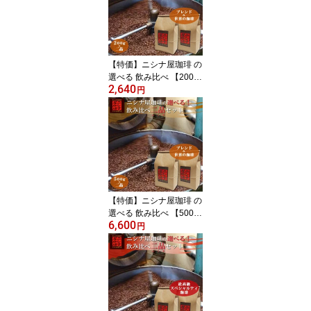
ン、モカシダモ、ペル
ー、エルサルバドル、ホ
ンジュラス、ブラジル）
焙煎 高級 コーヒー豆 プ
レゼント 贈答 祝 お取り
【特価】ニシナ屋珈琲 の
寄せ
選べる 飲み比べ 【200g
2,640
× 2品】 セット（ブレン
円
ド ＆ 世界の珈琲（ガテ
マラ、マンデリン、キリ
マン、モカシダモ、ペル
ー、エルサルバドル、ホ
ンジュラス、ブラジ
ル））焙煎 高級 コーヒ
ー豆 プレゼント 贈答 誕
生日 祝 お礼 父の日 お取
【特価】ニシナ屋珈琲 の
り寄せ
選べる 飲み比べ 【500g
6,600
× 2品】 セット（ブレン
円
ド ＆ 世界の珈琲（ガテ
マラ、マンデリン、キリ
マン、モカシダモ、ペル
ー、エルサルバドル、ホ
ンジュラス、ブラジ
ル））焙煎 高級 コーヒ