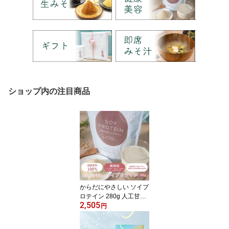
ショップ内の注目商品
からだにやさしい ソイプ
ロテイン 280g 人工甘味
2,505
料・保存料・着色料・香
円
料・防腐剤不使用 すぐ溶
ける 黒糖きなこ 自然な