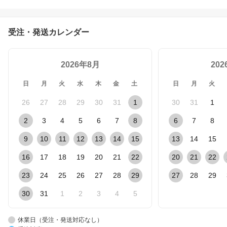
フリー 国産大豆 調味料
隠し味 ギフト 贈り物 腸
活 ご当地 山陰のあじ 島
受注・発送カレンダー
根 小西本店 冷蔵 長期保
存 ギフト プレゼント 20
26 お中元 暑中見舞 敬老
2026年8月
の日
20
日
月
火
水
木
金
土
日
月
火
26
27
28
29
30
31
1
30
31
1
2
3
4
5
6
7
8
6
7
8
9
10
11
12
13
14
15
13
14
15
16
17
18
19
20
21
22
20
21
22
23
24
25
26
27
28
29
27
28
29
30
31
1
2
3
4
5
休業日（受注・発送対応なし）