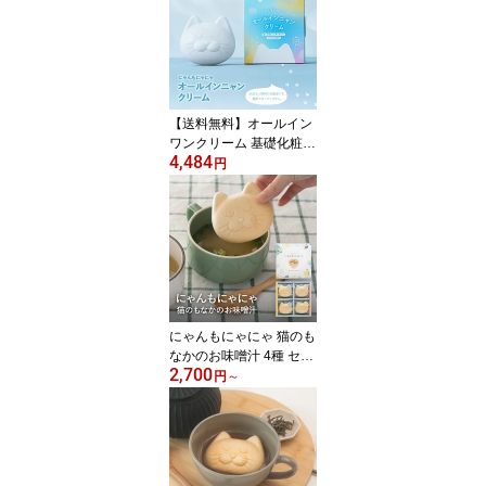
美味しさ 国産 女性 シニ
ア 栄養補給 タンパク質
置き換え ダイエット 美
容 大豆イソフラボン 食
物繊維 腸活 2026 ギフト
【送料無料】オールイン
ワンクリーム 基礎化粧品
4,484
にゃんもにゃにゃ オール
円
インニャン ゲル 保湿 ク
リーム 50g 猫 成分 三朝
温泉 パラベンフリー ア
ルコールフリー 香料不使
用 着色料不使用 石油系
合成界面活性剤不使用 2
026 お中元 暑中見舞 敬
老の日 かわいい 容器 再
にゃんもにゃにゃ 猫のも
利用
なかのお味噌汁 4種 セッ
2,700
ト のどぐろ しじみ まと
円
～
うだい あごだし 最中 ネ
コ お吸いもの 魚介 フリ
ーズドライ かわいい 錦
味噌 おみやげ ギフト 贈
り物 猫好き 国産 味噌 お