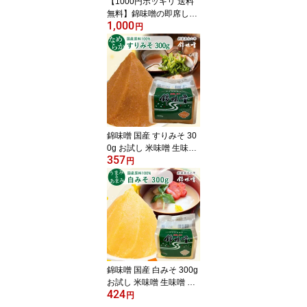
【1000円ポッキリ 送料
無料】錦味噌の即席しじ
1,000
み汁 5食入 島根 松江 老
円
舗 味噌蔵 錦味噌 調味み
そ 宍道湖産 シジミ オル
ニチン レトルト インス
タント みそ汁 殻付き 蜆
国産 原料 朝食 しじみの
みそ汁 贈り物 ギフト プ
レゼント 山陰 小西本店
液体みそ グルメ 2026
錦味噌 国産 すりみそ 30
0g お試し 米味噌 生味噌
357
米麹 麹味噌 米 味噌汁 生
円
麹 発酵 非遺伝子組換え
グルテンフリー ギフト
贈り物 腸活 温活 ご当地
グルメ 山陰のあじ 小西
本店 国産大豆 調味料 長
期保存 冷凍 ギフト プレ
ゼント 2026 お中元 暑中
見舞 敬老の日
錦味噌 国産 白みそ 300g
お試し 米味噌 生味噌 米
424
麹 味噌汁 生麹 麹 米 発酵
円
非遺伝子組換え グルテン