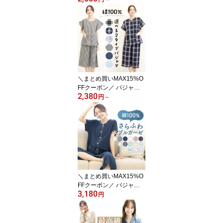
ス 綿100％ コットン 吸
汗速乾 半袖 前開き 夏 夏
用 涼しいパジャマ 可愛
い かわいい ルームウェ
ア 上下セット 大人用 チ
ェック ストライプ 入院
産後 母の日 ギフト 大き
いサイズ M L LL 2L 7250
＼まとめ買いMAX15%O
2
FFクーポン／ パジャマ
2,380
レディース 半袖 半ズボ
円
～
ン 夏用 可愛い 前開き か
わいい 夏 ルームウェア
上下セット 襟なし ドビ
ー生地 無地 チェック ス
トライプ ハーフパンツ
入院 産後 Roomsuppli
M〜L LL 2L 大きいサイ
ズ 79301 79302 79301-
＼まとめ買いMAX15%O
2all
FFクーポン／ パジャマ
3,180
レディース 半袖 半ズボ
円
ン 夏用 綿100％ 前開き
ダブルガーゼ 夏 ルーム
ウェア 部屋着 ふんわり