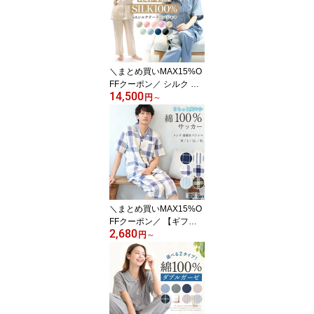
ガーゼ コットン 無地 ス
トライプ 母の日 ギフト
コットン100% 二重ガー
ゼ 入院準備 プレゼント
M L LL 77307 77625 77
＼まとめ買いMAX15%O
307all 圧縮
FFクーポン／ シルク パ
14,500
ジャマ レディース 半袖
円
～
長袖 100%シルク オール
シーズン 無地 最高級 6A
シルク 19匁 前開き オー
ルシーズン 薄手 夏 春 秋
冷え対策 おしゃれ 母の
日 ギフト プレゼント 大
人用 女性用 M L n4013 n
4014 n4015 n4013all 佐
＼まとめ買いMAX15%O
川
FFクーポン／ 【ギフト
2,680
可】 パジャマ メンズ 夏
円
～
用 半袖 上下 綿100% サ
ッカー生地 上下 前開き
夏 ルームウェア チェッ
ク ストライプ 紳士 男物
男性用 敬老の日 父の日
ギフトプレゼント 入院