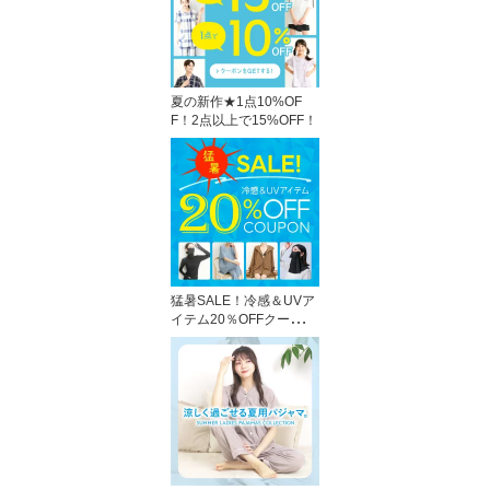
夏の新作★1点10%OF
F！2点以上で15%OFF！
猛暑SALE！冷感＆UVア
イテム20％OFFクーポ
ン！