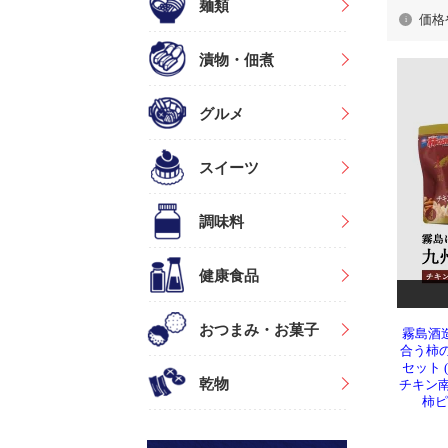
価格
霧島酒
合う柿の
セット
チキン南蛮
柿ピ