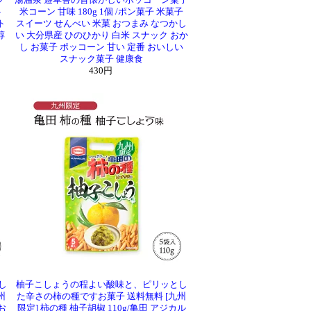
ク
湯温泉 遊草舎の昔懐かしいポッコーン菓子
ト
米コーン 甘味 180g 1個 /ポン菓子 米菓子
ト
スイーツ せんべい 米菓 おつまみ なつかし
醇
い 大分県産 ひのひかり 白米 スナック おか
し お菓子 ポッコーン 甘い 定番 おいしい
スナック菓子 健康食
430円
し
柚子こしょうの程よい酸味と、ピリッとし
州
た辛さの柿の種ですお菓子 送料無料 [九州
お
限定] 柿の種 柚子胡椒 110g/亀田 アジカル