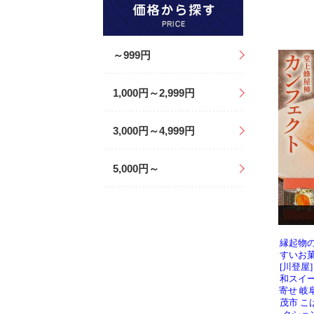
縁起物
すいお
[川登屋
和スイー
寄せ 岐
茂市 こ