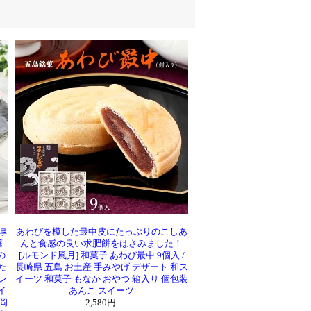
厚
あわびを模した最中皮にたっぷりのこしあ
養
んと食感の良い求肥餅をはさみました！
の
[ルモンド風月] 和菓子 あわび最中 9個入 /
た
長崎県 五島 お土産 手みやげ デザート 和ス
レ
イーツ 和菓子 もなか おやつ 箱入り 個包装
イ
あんこ スイーツ
岡
2,580円