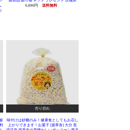
ン
贈答品 贈り物 ギフト プレゼント 茨城県
ん
6,890円
送料無料
お
売り切れ
酸
味付けは砂糖のみ！健康食としてもお召し
料
上がりできます！お菓子 [遊草舎] 大分 長