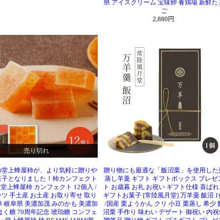
県 アイスクリーム 宝味卵 養鶏場 新鮮た
ご
2,880円
売り切れ
の堂上蜂屋柿が、より気軽に贈りや
贈り物にも最適な「飯沼栗」を使用した
菓子となりました！柿カンフェクト
蒸し羊羹 ギフト ギフトボックス プレゼ
] 堂上蜂屋柿 カンフェクト 12個入 /
ト お歳暮 お礼 お祝い ギフト仕様 喜ばれ
ツ 手土産 お土産 お取り寄せ 取り
ギフトお菓子 [常陸風月堂] 万羊羹 飯沼 1
阜 岐阜県 美濃加茂 みのかも 美濃加
/国産 栗ようかん クリ 小豆 栗蒸し 希少 
はく糖 70周年記念 琥珀糖 コンフェ
沼栗 手作り 味わい デザート 御祝い 内祝