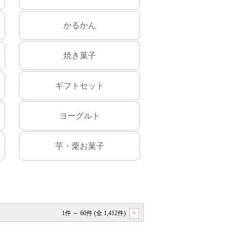
かるかん
焼き菓子
ギフトセット
ヨーグルト
芋・栗お菓子
1件 ～ 60件 (全 1,412件)
>