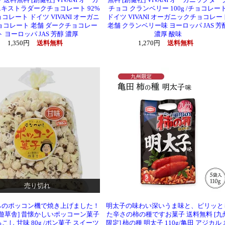
送料無料 [創健社] VIVANI オーガ
無料 [創健社] VIVANI オーガニックダー
キストラダークチョコレート 92%
チョコ クランベリー 100g /チョコレー
チョコレート ドイツ VIVANI オーガニ
ドイツ VIVANI オーガニックチョコレー
ョコレート 老舗 ダークチョコレー
老舗 クランベリー味 ヨーロッパ JAS 芳
ト ヨーロッパ JAS 芳醇 濃厚
濃厚 酸味
1,350円
送料無料
1,270円
送料無料
売り切れ
らのポッコン機で焼き上げました！
明太子の味わい深いうま味と、ピリッと
[遊草舎] 昔懐かしいポッコーン菓子
た辛さの柿の種ですお菓子 送料無料 [九
こし 甘味 80g /ポン菓子 スイーツ
限定] 柿の種 明太子 110g/亀田 アジカル 