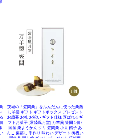
ま
栗
茨城の「笠間栗」をふんだんに使った栗蒸
ン
し羊羹 ギフト ギフトボックス プレゼント
る
お歳暮 お礼 お祝い ギフト仕様 喜ばれるギ
個
フトお菓子 [常陸風月堂] 万羊羹 笠間 1個 /
飯
国産 栗ようかん クリ 笠間栗 小豆 餡子 あ
い
んこ 栗蒸し 手作り 味わい デザート 御祝い