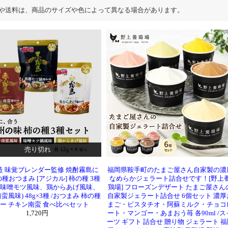
や送料は、商品のサイズや色によって異なる場合があります。
売り切れ
造 味覚ブレンダー監修 焼酎霧島に
福岡県鞍手町のたまご屋さん自家製の濃
種おつまみ [アジカル] 柿の種 3種
なめらかジェラート詰合せです！[野上
 (味噌モツ風味、鶏からあげ風味、
鶏場] フローズンデザート たまご屋さん
風味) 48g×3種 /おつまみ 柿の種
自家製ジェラート詰合せ 6個セット 濃厚
ー チキン南蛮 食べ比べセット
まご・ピスタチオ・阿蘇ミルク・チョコ
1,720円
ート・マンゴー・あまおう苺 各90ml /ス
ーツ ギフト 詰合せ 贈り物 ジェラート 福