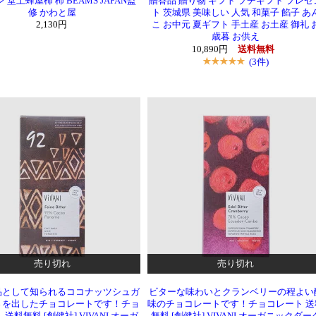
 堂上蜂屋柿 柿 BEAMS JAPAN監
贈答品 贈り物 ギフト プチギフト プレゼ
修 かわと屋
ト 茨城県 美味しい 人気 和菓子 餡子 あ
2,130円
こ お中元 夏ギフト 手土産 お土産 御礼 
歳暮 お供え
10,890円
送料無料
(3件)
売り切れ
売り切れ
品として知られるココナッツシュガ
ビターな味わいとクランベリーの程よい
さを出したチョコレートです！チョ
味のチョコレートです！チョコレート 送