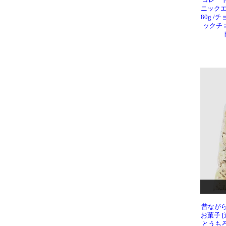
コレート 
ニックエ
80g /
ックチ
昔なが
お菓子 
とうもろ