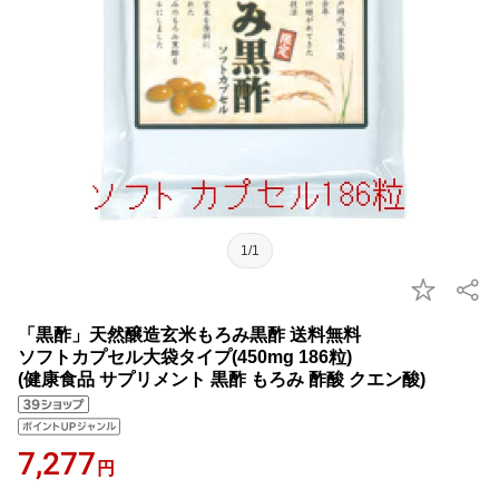
1/1
「黒酢」天然醸造玄米もろみ黒酢 送料無料
ソフトカプセル大袋タイプ(450mg 186粒)
(健康食品 サプリメント 黒酢 もろみ 酢酸 クエン酸)
7,277
円