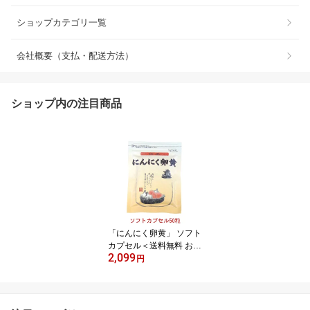
ショップカテゴリ一覧
会社概要（支払・配送方法）
ショップ内の注目商品
「にんにく卵黄」 ソフト
カプセル＜送料無料 お試
2,099
し用＞ 伝承にんにく卵黄
円
500mg 50粒臭わないか
ら安心★ にんにく卵黄本
舗♪【smtb-ms】(健康食
品 サプリメント ニンニ