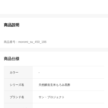
商品説明
商品番号：moromi_su_450_186
商品仕様
カラー
-
シリーズ名
天然醸造玄米もろみ黒酢
ブランド名
サン・プロジェクト