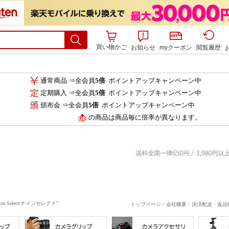
買い物かご
お知らせ
myクーポン
閲覧履歴
通常商品 ⇒全会員
5倍
ポイントアップキャンペーン中
定期購入 ⇒全会員
5倍
ポイントアップキャンペーン中
頒布会 ⇒全会員
5倍
ポイントアップキャンペーン中
の商品は商品毎に倍率が異なります。
elect/ナインセレクト"
トップページ /
会社概要 /
決済配送・返品特