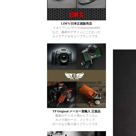
LIM'S/日本正規販売店
イタリアンレザーやAluminium6061
など、素材やデザインにこだわった
カメラアクセサリーブランドです。
TP Original/メーカー直輸入 正規品
最新のデジカメ用からフィルム
カメラ用ケース、ストラップ、
ポーチなど取り扱うブランドです。