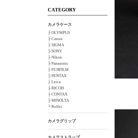
CATEGORY
カメラケース
├ OLYMPUS
├ Canon
├ SIGMA
├ SONY
├ Nikon
├ Panasonic
├ FUJIFILM
├ PENTAX
├ Leica
├ RICOH
├ CONTAX
├ MINOLTA
└ Rollei
カメラグリップ
カメラストラップ