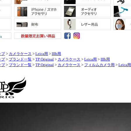
ップ
>
カメラケース
>
Leica用
>
IIIb用
ップ
>
ブランド一覧
>
TP Original
>
カメラケース
>
Leica用
>
IIIb用
ップ
>
ブランド一覧
>
TP Original
>
カメラケース
>
フィルムカメラ用
>
Leica用