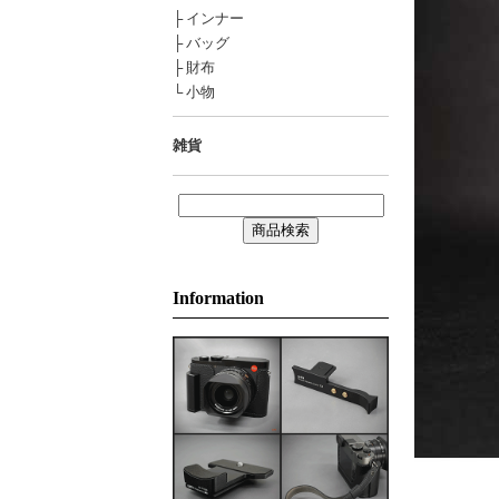
├ インナー
├ バッグ
├ 財布
└ 小物
雑貨
Information