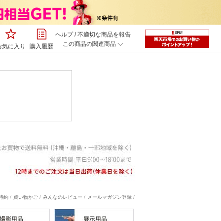
ヘルプ
/
不適切な商品を報告
この商品の関連商品
お気に入り
購入履歴
約 /
買い物かご /
みんなのレビュー /
メールマガジン登録 /