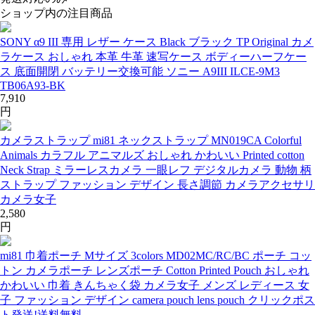
ショップ内の注目商品
SONY α9 III 専用 レザー ケース Black ブラック TP Original カメ
ラケース おしゃれ 本革 牛革 速写ケース ボディーハーフケー
ス 底面開閉 バッテリー交換可能 ソニー A9III ILCE-9M3
TB06A93-BK
7,910
円
カメラストラップ mi81 ネックストラップ MN019CA Colorful
Animals カラフル アニマルズ おしゃれ かわいい Printed cotton
Neck Strap ミラーレスカメラ 一眼レフ デジタルカメラ 動物 柄
ストラップ ファッション デザイン 長さ調節 カメラアクセサリ
カメラ女子
2,580
円
mi81 巾着ポーチ Mサイズ 3colors MD02MC/RC/BC ポーチ コッ
トン カメラポーチ レンズポーチ Cotton Printed Pouch おしゃれ
かわいい 巾着 きんちゃく袋 カメラ女子 メンズ レディース 女
子 ファッション デザイン camera pouch lens pouch クリックポス
ト発送!送料無料