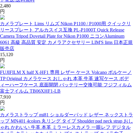
2,480
円
カメラプレート Lims リムズ Nikon P1100 / P1000用 クイックリ
リースプレート アルカスイス互換 PL-P1000T Quick Release
Camera Tripod Dovetail Plate for Nikon P1000 ニコンAluminum
6061 高級 高品質 安定 カメラアクセサリー LIM'S lims 日本正規
販売店
15,120
円
FUJIFILM X half X-HF1 専用 レザー ケース Volcano ボルケーノ
TP Original カメラケース おしゃれ 本革 牛革 速写ケース ボデ
ィーハーフケース 底面開閉 バッテリー交換可能 フジフィルム
富士フイルム TB06XHF1-LB
7,910
円
カメラストラップ mi81 ショルダーパッド レザー ネックストラ
ップ MN401 4colors 丸リング タイプ Shoulder pad neck strap おし
ゃれ かわいい 牛革 本革 ミラーレスカメラ 一眼レフ デジタル