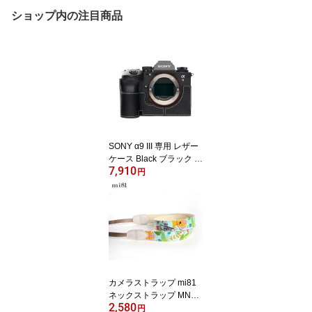
ショップ内の注目商品
SONY α9 III 専用 レザー
ケース Black ブラック T
7,910
P Original カメラケース
円
おしゃれ 本革 牛革 速写
ケース ボディーハーフケ
ース 底面開閉 バッテリ
ー交換可能 ソニー A9III I
LCE-9M3 TB06A93-BK
カメラストラップ mi81
ネックストラップ MN01
2,580
9CA Colorful Animals カ
円