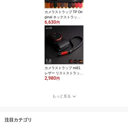
シンプル ストラップ カ
メラ女子
カメラストラップ TP Ori
ginal ネックストラップ T
6,630
S21 11colors おしゃれ
円
高級ナイロン 牛革 本革
レザー ストラップ かわ
いい かっこいい デジタ
ルカメラ ミラーレスカメ
ラ 一眼レフ クラシック
カメラ カメラ女子 Came
ra Neck Strap
カメラストラップ mi81
レザー リストストラップ
2,980
1.0 MH202 3colors ヒモ
円
タイプ Coiling Wrist Stra
p 1.0 おしゃれ かっこい
い かわいい 牛革 本革 ハ
もっと見る
ンドストラップ ミラーレ
スカメラ 一眼レフ デジ
タルカメラ クラシックカ
メラ シンプル ストラッ
注目カテゴリ
プ カメラ女子