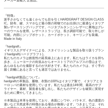
メーカー直輸入 正規品。
『特徴』
派手さがなくても遠くからでも目を引くHARDGRAFT DESIGN CLASS
IC。財布、鍵、スマホなど最小限の荷物でのお出掛けに最適なイタリア
製レザースリングバッグです。ベジタブルタンニンレザーに裏地はグレ
ーのウールを使用。レザーストラップは、長さ調節可能で、取り外しが
可能。内部にジップポケット、カードポケット、キーリングを装備。
Made in Italy
『hardgraft』
イギリス人デザイナーによる、スタイリッシュな製品を取り扱うブラン
ドhardgraft(ハードグラフト)。
私たちのカメラは創造性の延長線上にあります。私たちはライカを持ち
歩き、ニューヨークの街並みからオーストリアのアルプスの雪山まで、
あらゆるものを撮影するのが大好きです。私たちのカメラは、すぐ手の
届く距離にあると言っても過言ではありません。
『hardgraft製品について』
hardgraftの革製品、履物、衣類の100%はイタリア製で、イタリアとヨ
ーロッパの素材を使用しています。私たちは過去14年間、最高のサプ
ライヤー、素材、製造者を探し出し、私たちのデザインを確実に実現す
るために費やしてきました。
※本製品は本革を使用しており、表面にシワや、バラキズ、色の濃度の
違いなど天然皮革の特徴がある場合が御座います。つきましては、それ