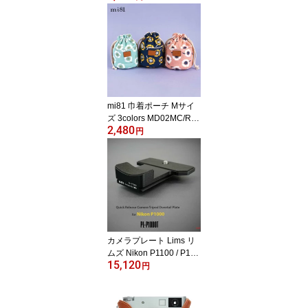
ラフル アニマルズ おし
ゃれ かわいい Printed cot
ton Neck Strap ミラーレ
スカメラ 一眼レフ デジ
タルカメラ 動物 柄 スト
ラップ ファッション デ
ザイン 長さ調節 カメラ
アクセサリ カメラ女子
mi81 巾着ポーチ Mサイ
ズ 3colors MD02MC/RC/
2,480
BC ポーチ コットン カメ
円
ラポーチ レンズポーチ C
otton Printed Pouch おし
ゃれ かわいい 巾着 きん
ちゃく袋 カメラ女子 メ
ンズ レディース 女子 フ
ァッション デザイン ca
mera pouch lens pouch
クリックポスト発送!送料
カメラプレート Lims リ
無料
ムズ Nikon P1100 / P100
15,120
0用 クイックリリースプ
円
レート アルカスイス互換
PL-P1000T Quick Relea
se Camera Tripod Dovet