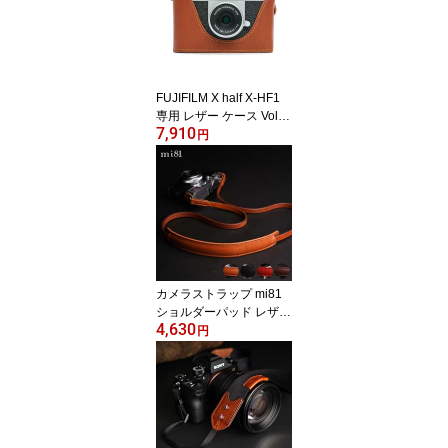
ail Plate for Nikon P1000
ニコンAluminum 6061
高級 高品質 安定 カメラ
アクセサリー LIM'S lims
日本正規販売店
FUJIFILM X half X-HF1
専用 レザー ケース Volca
7,910
no ボルケーノ TP Origin
円
al カメラケース おしゃれ
本革 牛革 速写ケース ボ
ディーハーフケース 底面
開閉 バッテリー交換可能
フジフィルム 富士フイル
ム TB06XHF1-LB
カメラストラップ mi81
ショルダーパッド レザー
4,630
ネックストラップ MN40
円
1 4colors 丸リング タイ
プ Shoulder pad neck str
ap おしゃれ かわいい 牛
革 本革 ミラーレスカメ
ラ 一眼レフ デジタルカ
メラ クラシックカメラ