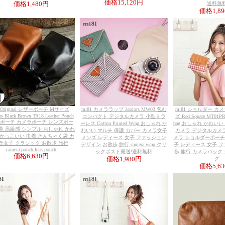
価格
15,120円
価格
1,480円
送料無
価格
1,8
 Original レザーポーチ Mサイズ
mi81 カメララップ 3colors MW03 包む
mi81 ショルダー カ
rs Black Brown TA18 Leather Pouch
コンパクト デジタルカメラ 小型ミラ
ズ Red Square MT01PR
 ポーチ カメラポーチ レンズポー
ーレス Cotton Printed Wrap おしゃれ か
bag おしゃれ かわい
革 高級感 シンプル おしゃれ かわ
わいい マルチ 保護 カバー カメラ女子
カメラ デジタルカメ
 かっこいい 巾着 きんちゃく袋 カ
メンズ レディース 女子 ファッション
メラ ショルダーポーチ P
ラ女子 クラシック お散歩 旅行
デザイン お散歩 旅行 camera wrap クリ
子 レディース 女子 
camera pouch lens pouch
ックポスト発送!送料無料
歩 旅行 カメラバック
価格
6,630円
価格
1,980円
グ
価格
5,6