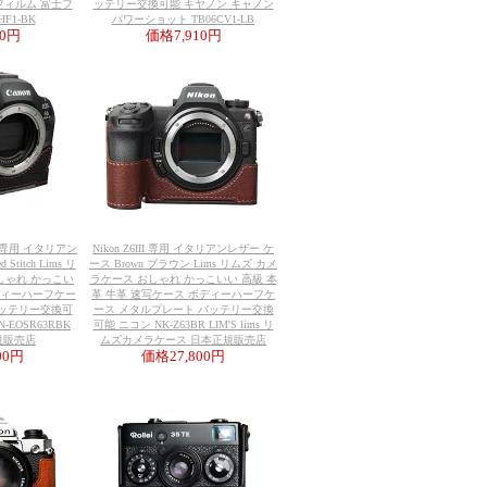
フィルム 富士フ
ッテリー交換可能 キヤノン キャノン
F1-BK
パワーショット TB06CV1-LB
10円
価格
7,910円
 III 専用 イタリアン
Nikon Z6III 専用 イタリアンレザー ケ
Stitch Lims リ
ース Brown ブラウン Lims リムズ カメ
しゃれ かっこい
ラケース おしゃれ かっこいい 高級 本
ボディーハーフケー
革 牛革 速写ケース ボディーハーフケ
バッテリー交換可
ース メタルプレート バッテリー交換
-EOSR63RBK
可能 ニコン NK-Z63BR LIM'S lims リ
正規販売店
ムズカメラケース 日本正規販売店
800円
価格
27,800円