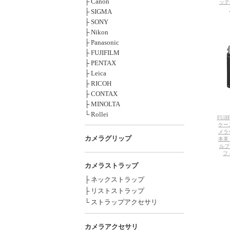
├ Canon
ッテ
├ SIGMA
├ SONY
├ Nikon
├ Panasonic
├ FUJIFILM
├ PENTAX
├ Leica
├ RICOH
├ CONTAX
├ MINOLTA
└ Rollei
FUJ
ケース
メラ
カメラグリップ
本革
ルプ
フ
カメラストラップ
├ ネックストラップ
├ リストストラップ
└ ストラップアクセサリ
カメラアクセサリ