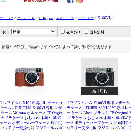
>
>
>
>
> X100VI用
ゴリトップ
ブランド一覧
TP Original
カメラケース
FUJIFILM用
び替え
在庫あり
送料無料
価格や送料は、商品のサイズや色によって異なる場合があります。
売り切れ
フジフイルム X100VI 専用レザーカメ
『フジフイルム X100VI 専用レザーカ
ケース』FUJIFILM X100VI 専用 レザ
ラケース』FUJIFILM X100VI 専用 レ
 ケース Volcano ボルケーノ TP Origin
ー ケース Black ブラック TP Original 
l カメラケース おしゃれ 本革 牛革 速
メラケース おしゃれ 本革 牛革 速写
ケース ボディーハーフケース 底面開
ース ボディーハーフケース 底面開閉 
 バッテリー交換可能 フジフィルム 富
ッテリー交換可能 フジフィルム 富士