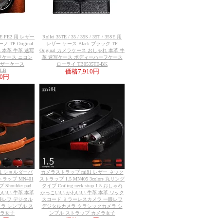
 FE FE2 用 レザー
Rollei 35TE / 35 / 35S / 35T / 35SE 用
 TP Original
レザー ケース Black ブラック TP
 本革 牛革 速写
Original カメラケース おしゃれ 本革 牛
フケース ニコン
革 速写ケース ボディーハーフケース
レザーケース
ローライ TB0535TE-BK
-LB
価格
7,910円
10円
81 ショルダーパ
カメラストラップ mi81 レザー ネック
ラップ MN401
ストラップ 1.5 MN405 3colors 丸リング
Shoulder pad
タイプ Coiling neck strap 1.5 おしゃれ
 かわいい 牛革 本革
かっこいい かわいい 牛革 本革 ワック
眼レフ デジタル
スコード ミラーレスカメラ 一眼レフ
ラ シンプル ス
デジタルカメラ クラシックカメラ シ
メラ女子
ンプル ストラップ カメラ女子