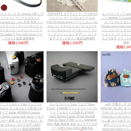
ストラップ TP Original V型 レザ
【20%OFF】カメラストラップ CIESTA
カメラストラップ mi
 リストストラップ ヒモタイプ
リストストラップ ひもタイプ CSS-
ップ MH008CA Colorfu
13 2colors おしゃれ 牛革 本革 シン
FWS-14 Breeze Beige ベージュ おしゃれ
ル アニマルズ おし
 ストラップ ミラーレスカメラ コ
かわいい ミラーレス カメラ コンパク
Printed cotton Wrist
クトカメラ ハンドストラップ ス
ト デジタルカメラ スマホ ハンド スト
メラ コンパクト デジ
il leather V Type Wrist Strap クリ
ラップ ファッション デザイン カメラ
ド ストラップ ファッ
ックポスト発送!送料無料
女子 クリックポスト発送!送料無料
カメラ女子 クリック
価格
1,840円
価格
2,300円
無料
価格
1,6
ラソフトボタン Lims リムズ LS-
カメラプレート Lims リムズ Nikon
mi81 巾着ポーチ Sサイ
 6colors デジタルカメラ用 貼り付
P1100 / P1000用 クイックリリースプレ
MD01MC/RC/BC ポ
イプ Italian MINERVA Genuine
ート アルカスイス互換 PL-P1000T
ラポーチ レンズポーチ Cot
Quick Release Camera Tripod Dovetail
er Digital Camera Soft button イタリ
Pouch おしゃれ かわ
Plate for Nikon P1000 ニコンAluminum
レザー 本革 シャッターボタン お
ゃく袋 カメラ女子 メ
6061 高級 高品質 安定 カメラアクセサ
れ かわいい カメラ女子 LIM'S
女子 ファッション デザ
リー LIM'S lims 日本正規販売店
ims クリックポスト発送!送料無料
pouch lens pouch