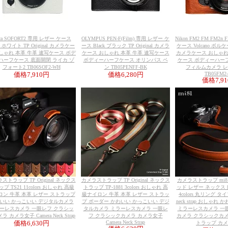
ica SOFORT2 専用 レザー ケース
OLYMPUS PEN-F(Film) 専用 レザー ケ
Nikon FM2 FM FM2n
te ホワイト TP Original カメラケー
ース Black ブラック TP Original カメラ
ケース Volcano ボルケーノ
しゃれ 本革 牛革 速写ケース ボデ
ケース おしゃれ 本革 牛革 速写ケース
カメラケース おしゃれ
ハーフケース 底面開閉 ライカ ゾ
ボディーハーフケース オリンパス ペ
ケース ボディーハー
フォート2 TB06SOF2-WH
ン TB05PENFF-BK
フィルムカメラ 
TB05FM2
価格
7,910円
価格
6,280円
価格
7,9
ストラップ TP Original ネックス
カメラストラップ TP Original ネックス
カメラストラップ mi
プ TS21 11colors おしゃれ 高級
トラップ TP-1881 3colors おしゃれ 高
ッド レザー ネックスト
ロン 牛革 本革 レザー ストラップ
級ナイロン 牛革 本革 レザー ストラッ
4colors 丸リング タイプ 
いい かっこいい デジタルカメラ
プ ボーダー かわいい かっこいい デジ
neck strap おしゃれ
ーレスカメラ 一眼レフ クラシッ
タルカメラ ミラーレスカメラ 一眼レ
ミラーレスカメラ 一
 カメラ女子 Camera Neck Strap
フ クラシックカメラ カメラ女子
カメラ クラシックカメ
Camera Neck Strap
価格
6,630円
トラップ カ