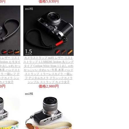
30円
価格
5,630円
1 レザー リスト
カメラストラップ mi81 レザー リスト
3colors ヒモタイ
ストラップ 1.5 MH206 3colors 丸リング
ap 1.0 おしゃれ かっ
タイプ Coiling Wrist Strap 1.5 おしゃれ
 本革 ハンドスト
かっこいい かわいい 牛革 本革 ハンド
ラ 一眼レフ デ
ストラップ ミラーレスカメラ 一眼レ
ックカメラ シン
フ デジタルカメラ クラシックカメラ
 カメラ女子
シンプル ストラップ カメラ女子
80円
価格
2,980円