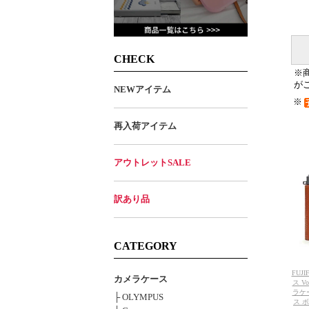
CHECK
※
が
NEWアイテム
※
再入荷アイテム
アウトレットSALE
訳あり品
CATEGORY
FUJ
カメラケース
ス Vo
ラケ
├ OLYMPUS
ス 