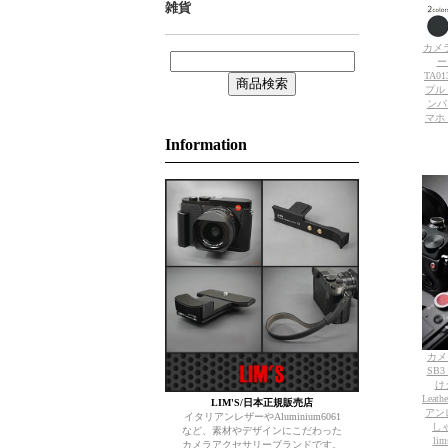
雑貨
カメラ
ー
TA0
プル
ンパ
マホ O
Information
カメ
SB3
けタ
Leath
LIM'S/日本正規販売店
アン
イタリアンレザーやAluminium6061
しゃ
など、素材やデザインにこだわった
l
カメラアクセサリーブランドです。