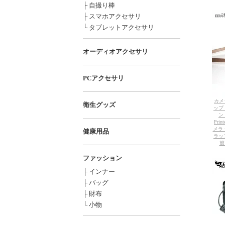
├ 自撮り棒
├ スマホアクセサリ
└ タブレットアクセサリ
オーディオアクセサリ
PCアクセサリ
カメ
衛生グッズ
ップ 
ン
Prin
メラ
健康用品
ラッ
節
ファッション
├ インナー
├ バッグ
├ 財布
└ 小物