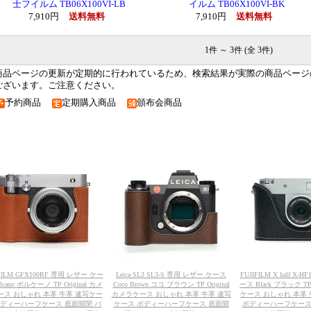
士フイルム TB06X100VI-LB
イルム TB06X100VI-BK
7,910円
送料無料
7,910円
送料無料
1件 ～ 3件 (全 3件)
商品ページの更新が定期的に行われているため、検索結果が実際の商品ページ
ございます。ご注意ください。
予約商品
定期購入商品
頒布会商品
IFILM GFX100RF 専用 レザー ケー
Leica SL3 SL3-S 専用 レザー ケース
FUJIFILM X half X
lcano ボルケーノ TP Original カメ
Coco Brown ココ ブラウン TP Original
ース Black ブラック TP 
ース おしゃれ 本革 牛革 速写ケー
カメラケース おしゃれ 本革 牛革 速写
ケース おしゃれ 本革
ボディーハーフケース 底面開閉 バ
ケース ボディーハーフケース 底面開
ボディーハーフケース