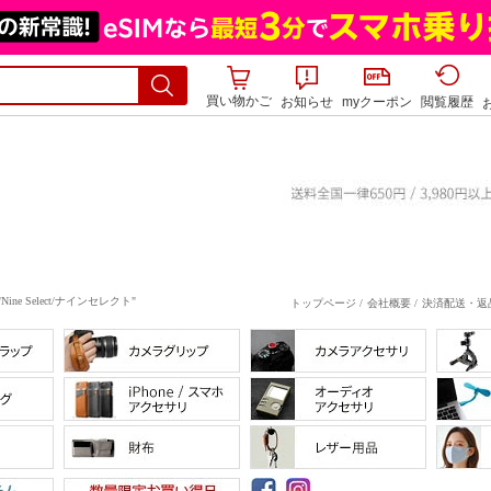
買い物かご
お知らせ
myクーポン
閲覧履歴
Select/ナインセレクト"
トップページ /
会社概要 /
決済配送・返品