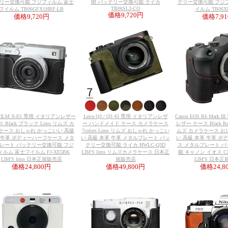
リー交換可能 フジフィルム 富士
閉 バッテリー交換可能 ライカ
テリー交換可能 フジ
TB06SL3-CO
フイルム TB06GFX1HRF-LB
イルム TB06XH
価格
9,720円
価格
9,720円
価格
7,9
IFILM X-E5 専用 イタリアンレザー
Leica Q3 / Q3 43 専用 イタリアンレザ
Canon EOS R6 Mark
 Black ブラック Lims リムズ カ
ー ハンドメイド ケース カメラケース
レザー ケース Black Red 
ケース おしゃれ かっこいい 高級
7colors Lims リムズ おしゃれ かっこい
ムズ カメラケース お
 牛革 ボディーハーフケース メタ
い 高級 本革 牛革 メタルプレート バッ
い 高級 本革 牛革 
レート バッテリー交換可能 フジ
テリー交換可能 ライカ HWLC-Q3D
ス メタルプレート 
ィルム 富士フイルム FJ-XE5BK
LIM'S lims リムズカメラケース 日本正
能 キャノン イオス CN
LIM'S lims 日本正規販売店
規販売店
LIM'S 日本
価格
24,800円
価格
49,800円
価格
24,