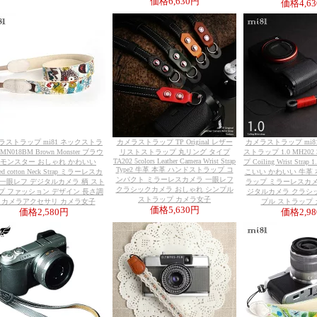
価格
6,630円
価格
4,6
ラストラップ mi81 ネックストラ
カメラストラップ TP Original レザー
カメラストラップ mi8
MN018BM Brown Monster ブラウ
リストストラップ 丸リング タイプ
ストラップ 1.0 MH202 
TA202 5colors Leather Camera Wrist Strap
 モンスター おしゃれ かわいい
プ Coiling Wrist Str
Type2 牛革 本革 ハンドストラップ コ
ted cotton Neck Strap ミラーレスカ
こいい かわいい 牛革
ンパクト ミラーレスカメラ 一眼レフ
 一眼レフ デジタルカメラ 柄 スト
ラップ ミラーレスカメ
クラシックカメラ おしゃれ シンプル
プ ファッション デザイン 長さ調
ジタルカメラ クラシ
ストラップ カメラ女子
 カメラアクセサリ カメラ女子
プル ストラップ
価格
5,630円
価格
2,580円
価格
2,9