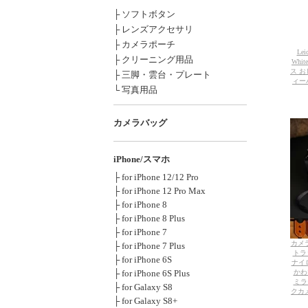
├ ソフトボタン
├ レンズアクセサリ
├ カメラポーチ
Le
├ クリーニング用品
Whi
ス お
├ 三脚・雲台・プレート
ィー
└ 写真用品
カメラバッグ
iPhone/スマホ
├ for iPhone 12/12 Pro
├ for iPhone 12 Pro Max
├ for iPhone 8
├ for iPhone 8 Plus
├ for iPhone 7
カメラ
├ for iPhone 7 Plus
トラッ
├ for iPhone 6S
ナイ
├ for iPhone 6S Plus
かわ
ミラ
├ for Galaxy S8
クカメラ
├ for Galaxy S8+