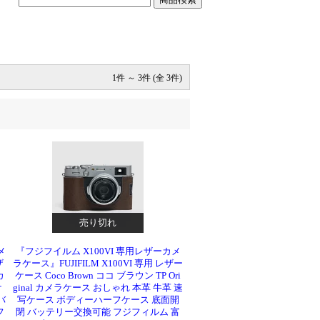
1件 ～ 3件 (全 3件)
売り切れ
メ
『フジフイルム X100VI 専用レザーカメ
ザ
ラケース』FUJIFILM X100VI 専用 レザー
カ
ケース Coco Brown ココ ブラウン TP Ori
ケ
ginal カメラケース おしゃれ 本革 牛革 速
バ
写ケース ボディーハーフケース 底面開
フ
閉 バッテリー交換可能 フジフィルム 富