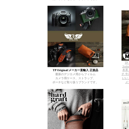
TP
2colo
本革
TP Original/メーカー直輸入 正規品
チ 牛
最新のデジカメ用からフィルム
いい
カメラ用ケース、ストラップ、
メ
ポーチなど取り扱うブランドです。