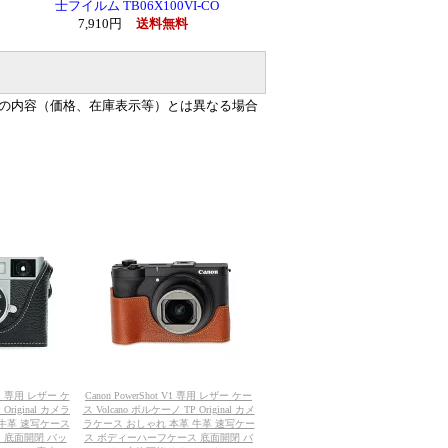
士フイルム TB06X100VI-CO
7,910円
送料無料
の内容（価格、在庫表示等）とは異なる場合
-HF1 専用 レザー ケ
Canon PowerShot V1 専用 レザー ケー
Original カメラ
ス Volcano ボルケーノ TP Original カメ
 牛革 速写ケース
ラケース おしゃれ 本革 牛革 速写ケー
 底面開閉 バッ
ス ボディーハーフケース 底面開閉 バ