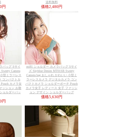
料
送料無料
90円
価格
2,480円
メラバッグ Sサイ
mi81 ショルダー カメラバッグ Sサイ
 Sweety Camera
ズ Skyblue Denim MT01SB Sweety
い 小型ミラーレス
Camera bag おしゃれ かわいい 小型ミ
ラ コンパクトカ
ラーレスカメラ デジタルカメラ コン
ouch カメラ女
パクトカメラ ショルダーポーチ Pouch
ファッション お散
カメラ女子 レディース 女子 ファッシ
 ショルダーバッ
ョン デザイン ショルダーバッグ
価格
5,630円
30円