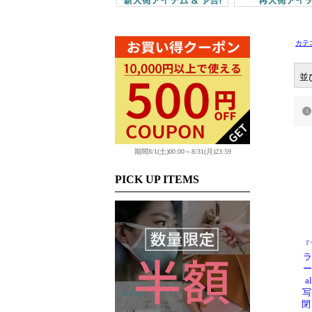
カテ
並
期間8/1(土)00:00～8/31(月)23:59
PICK UP ITEMS
『
ラ
ー
a
写
閉