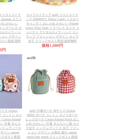
81 リストストラ
カメラストラップ mi81 リストストラ
l Animals カラフ
ップ MH008YC Yellow Candy イエロー
ゃれ かわいい
キャンディ おしゃれ かわいい Printed
 Strap ミラーレス カ
cotton Wrist Strap ミラーレス カメラ コ
タルカメラ ハン
ンパクト デジタルカメラ ハンド スト
ション デザイン
ラップ ファッション デザイン カメラ
ポスト発送!送料
女子 クリックポスト発送!送料無料
価格
1,680円
80円
ズ 3colors
mi81 巾着ポーチ Mサイズ 2colors
ーチ コットン カメ
MD02 ポーチ コットン カメラポーチ
ton Printed
レンズポーチ Cotton Printed Pouch おし
いい 巾着 きんち
ゃれ かわいい 巾着 きんちゃく袋 カメ
ンズ レディース
ラ女子 メンズ レディース 女子 ファッ
イン camera
ション デザイン お散歩 旅行 camera
 クリックポスト発送!
pouch lens pouch クリックポスト発送!