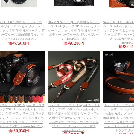
ica SOFORT2 専用 レザー ケース
OLYMPUS PEN-F(Film) 専用 レザー ケ
Nikon FM2 FM FM2n
te ホワイト TP Original カメラケー
ース Black ブラック TP Original カメラ
ケース Volcano ボルケーノ
しゃれ 本革 牛革 速写ケース ボデ
ケース おしゃれ 本革 牛革 速写ケース
カメラケース おしゃれ
ハーフケース 底面開閉 ライカ ゾ
ボディーハーフケース オリンパス ペ
ケース ボディーハー
フォート2 TB06SOF2-WH
ン TB05PENFF-BK
フィルムカメラ 
TB05FM2
価格
7,910円
価格
6,280円
価格
7,9
ストラップ TP Original ネックス
カメラストラップ TP Original ネックス
カメラストラップ mi
プ TS21 11colors おしゃれ 高級
トラップ TP-1881 3colors おしゃれ 高
ッド レザー ネックスト
ロン 牛革 本革 レザー ストラップ
級ナイロン 牛革 本革 レザー ストラッ
4colors 丸リング タイプ 
いい かっこいい デジタルカメラ
プ ボーダー かわいい かっこいい デジ
neck strap おしゃれ
ーレスカメラ 一眼レフ クラシッ
タルカメラ ミラーレスカメラ 一眼レ
ミラーレスカメラ 一
 カメラ女子 Camera Neck Strap
フ クラシックカメラ カメラ女子
カメラ クラシックカメ
Camera Neck Strap
価格
6,630円
トラップ カ