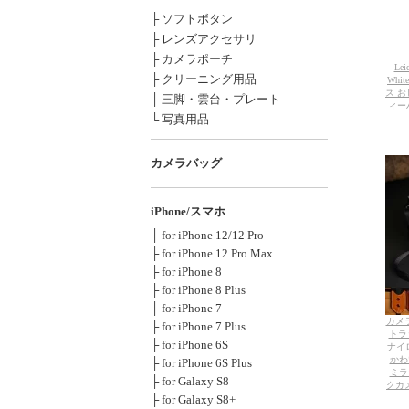
├ ソフトボタン
├ レンズアクセサリ
├ カメラポーチ
Le
├ クリーニング用品
Whi
ス お
├ 三脚・雲台・プレート
ィー
└ 写真用品
カメラバッグ
iPhone/スマホ
├ for iPhone 12/12 Pro
├ for iPhone 12 Pro Max
├ for iPhone 8
├ for iPhone 8 Plus
├ for iPhone 7
カメラ
├ for iPhone 7 Plus
トラッ
├ for iPhone 6S
ナイ
かわ
├ for iPhone 6S Plus
ミラ
├ for Galaxy S8
クカメラ
├ for Galaxy S8+