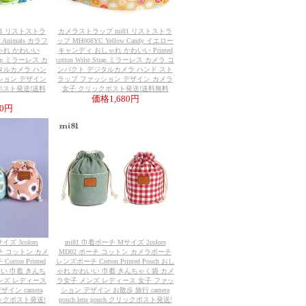
81 リストストラ
カメラストラップ mi81 リストストラ
l Animals カラフ
ップ MH008YC Yellow Candy イエロー
ゃれ かわいい
キャンディ おしゃれ かわいい Printed
 Strap ミラーレス カ
cotton Wrist Strap ミラーレス カメラ コ
タルカメラ ハン
ンパクト デジタルカメラ ハンド スト
ション デザイン
ラップ ファッション デザイン カメラ
ポスト発送!送料
女子 クリックポスト発送!送料無料
価格
1,680円
80円
ズ 3colors
mi81 巾着ポーチ Mサイズ 2colors
ーチ コットン カメ
MD02 ポーチ コットン カメラポーチ
ton Printed
レンズポーチ Cotton Printed Pouch おし
いい 巾着 きんち
ゃれ かわいい 巾着 きんちゃく袋 カメ
ンズ レディース
ラ女子 メンズ レディース 女子 ファッ
イン camera
ション デザイン お散歩 旅行 camera
 クリックポスト発送!
pouch lens pouch クリックポスト発送!