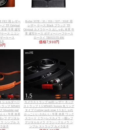
 FE FE2 用 レザー
Rollei 35TE / 35 / 35S / 35T / 35SE 用
 TP Original
レザー ケース Black ブラック TP
 本革 牛革 速写
Original カメラケース おしゃれ 本革 牛
フケース ニコン
革 速写ケース ボディーハーフケース
レザーケース
ローライ TB0535TE-BK
-LB
価格
7,910円
10円
81 ショルダーパ
カメラストラップ mi81 レザー ネック
ラップ MN401
ストラップ 1.5 MN405 3colors 丸リング
Shoulder pad
タイプ Coiling neck strap 1.5 おしゃれ
 かわいい 牛革 本革
かっこいい かわいい 牛革 本革 ワック
眼レフ デジタル
スコード ミラーレスカメラ 一眼レフ
ラ シンプル ス
デジタルカメラ クラシックカメラ シ
メラ女子
ンプル ストラップ カメラ女子