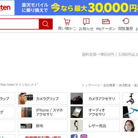
買い物かご
お知らせ
myクーポン
閲覧履歴
Select/ナインセレクト"
トップページ /
会社概要 /
決済配送・返品