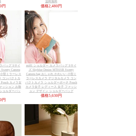
料
送料無料
90円
価格
2,480円
メラバッグ Sサイ
mi81 ショルダー カメラバッグ Sサイ
 Sweety Camera
ズ Skyblue Denim MT01SB Sweety
い 小型ミラーレス
Camera bag おしゃれ かわいい 小型ミ
ラ コンパクトカ
ラーレスカメラ デジタルカメラ コン
ouch カメラ女
パクトカメラ ショルダーポーチ Pouch
ファッション お散
カメラ女子 レディース 女子 ファッシ
 ショルダーバッ
ョン デザイン ショルダーバッグ
価格
5,630円
30円