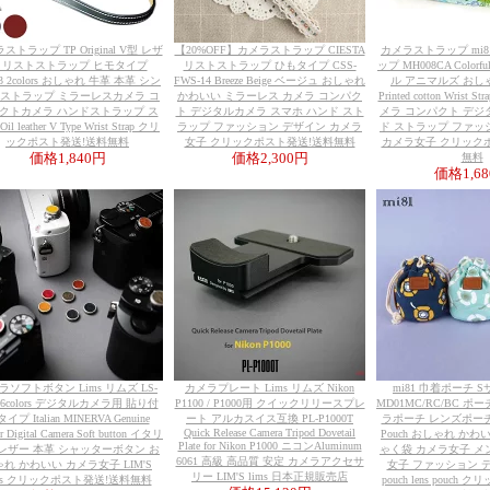
ストラップ TP Original V型 レザ
【20%OFF】カメラストラップ CIESTA
カメラストラップ mi
 リストストラップ ヒモタイプ
リストストラップ ひもタイプ CSS-
ップ MH008CA Colorfu
13 2colors おしゃれ 牛革 本革 シン
FWS-14 Breeze Beige ベージュ おしゃれ
ル アニマルズ おし
 ストラップ ミラーレスカメラ コ
かわいい ミラーレス カメラ コンパク
Printed cotton Wrist
クトカメラ ハンドストラップ ス
ト デジタルカメラ スマホ ハンド スト
メラ コンパクト デジ
il leather V Type Wrist Strap クリ
ラップ ファッション デザイン カメラ
ド ストラップ ファッ
ックポスト発送!送料無料
女子 クリックポスト発送!送料無料
カメラ女子 クリック
価格
1,840円
価格
2,300円
無料
価格
1,6
ラソフトボタン Lims リムズ LS-
カメラプレート Lims リムズ Nikon
mi81 巾着ポーチ Sサイ
 6colors デジタルカメラ用 貼り付
P1100 / P1000用 クイックリリースプレ
MD01MC/RC/BC ポ
イプ Italian MINERVA Genuine
ート アルカスイス互換 PL-P1000T
ラポーチ レンズポーチ Cot
Quick Release Camera Tripod Dovetail
er Digital Camera Soft button イタリ
Pouch おしゃれ かわ
Plate for Nikon P1000 ニコンAluminum
レザー 本革 シャッターボタン お
ゃく袋 カメラ女子 メ
6061 高級 高品質 安定 カメラアクセサ
れ かわいい カメラ女子 LIM'S
女子 ファッション デザ
リー LIM'S lims 日本正規販売店
ims クリックポスト発送!送料無料
pouch lens pouch