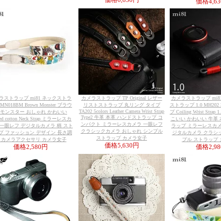
価格
6,630円
価格
4,6
ラストラップ mi81 ネックストラ
カメラストラップ TP Original レザー
カメラストラップ mi8
MN018BM Brown Monster ブラウ
リストストラップ 丸リング タイプ
ストラップ 1.0 MH202 
TA202 5colors Leather Camera Wrist Strap
 モンスター おしゃれ かわいい
プ Coiling Wrist Str
Type2 牛革 本革 ハンドストラップ コ
ted cotton Neck Strap ミラーレスカ
こいい かわいい 牛革
ンパクト ミラーレスカメラ 一眼レフ
 一眼レフ デジタルカメラ 柄 スト
ラップ ミラーレスカメ
クラシックカメラ おしゃれ シンプル
プ ファッション デザイン 長さ調
ジタルカメラ クラシ
ストラップ カメラ女子
 カメラアクセサリ カメラ女子
プル ストラップ
価格
5,630円
価格
2,580円
価格
2,9