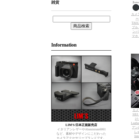
雑貨
カメラ
ー
TA0
プル
ンパ
マホ O
Information
カメ
SB3
けタ
Leath
LIM'S/日本正規販売店
アン
イタリアンレザーやAluminium6061
しゃ
など、素材やデザインにこだわった
l
カメラアクセサリーブランドです。