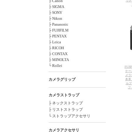
├ Canon
ッテ
├ SIGMA
├ SONY
├ Nikon
├ Panasonic
├ FUJIFILM
├ PENTAX
├ Leica
├ RICOH
├ CONTAX
├ MINOLTA
└ Rollei
FUJ
ケース
メラ
カメラグリップ
本革
ルプ
フ
カメラストラップ
├ ネックストラップ
├ リストストラップ
└ ストラップアクセサリ
カメラアクセサリ