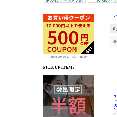
カテ
並
期間8/1(土)00:00～8/31(月)23:59
PICK UP ITEMS
ス
ケ
カ
ケ
バ