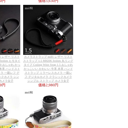
30円
価格
5,630円
1 レザー リスト
カメラストラップ mi81 レザー リスト
3colors ヒモタイ
ストラップ 1.5 MH206 3colors 丸リング
ap 1.0 おしゃれ かっ
タイプ Coiling Wrist Strap 1.5 おしゃれ
 本革 ハンドスト
かっこいい かわいい 牛革 本革 ハンド
ラ 一眼レフ デ
ストラップ ミラーレスカメラ 一眼レ
ックカメラ シン
フ デジタルカメラ クラシックカメラ
 カメラ女子
シンプル ストラップ カメラ女子
80円
価格
2,980円