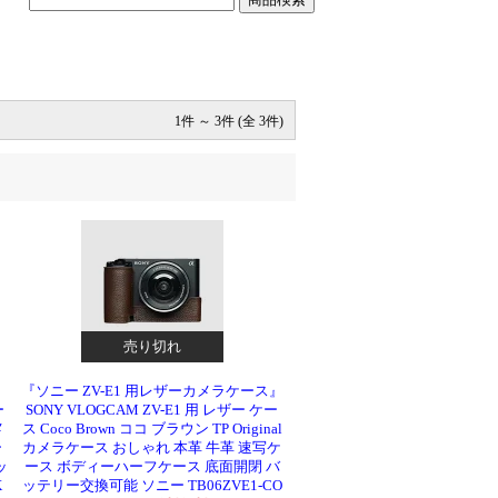
1件 ～ 3件 (全 3件)
売り切れ
『ソニー ZV-E1 用レザーカメラケース』
ー
SONY VLOGCAM ZV-E1 用 レザー ケー
メ
ス Coco Brown ココ ブラウン TP Original
ー
カメラケース おしゃれ 本革 牛革 速写ケ
ッ
ース ボディーハーフケース 底面開閉 バ
K
ッテリー交換可能 ソニー TB06ZVE1-CO