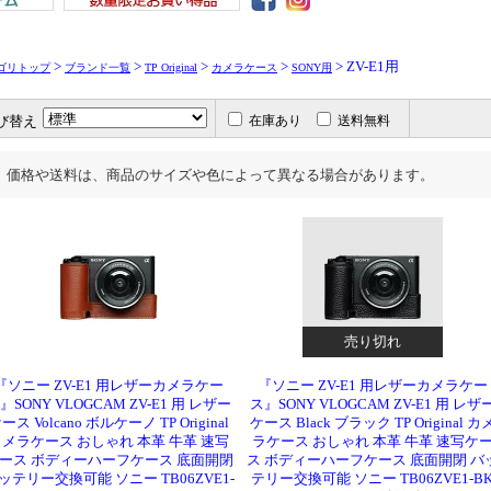
>
>
>
>
> ZV-E1用
ゴリトップ
ブランド一覧
TP Original
カメラケース
SONY用
び替え
在庫あり
送料無料
価格や送料は、商品のサイズや色によって異なる場合があります。
売り切れ
『ソニー ZV-E1 用レザーカメラケー
『ソニー ZV-E1 用レザーカメラケー
』SONY VLOGCAM ZV-E1 用 レザー
ス』SONY VLOGCAM ZV-E1 用 レザ
ース Volcano ボルケーノ TP Original
ケース Black ブラック TP Original カ
メラケース おしゃれ 本革 牛革 速写
ラケース おしゃれ 本革 牛革 速写ケ
ース ボディーハーフケース 底面開閉
ス ボディーハーフケース 底面開閉 バ
ッテリー交換可能 ソニー TB06ZVE1-
テリー交換可能 ソニー TB06ZVE1-B