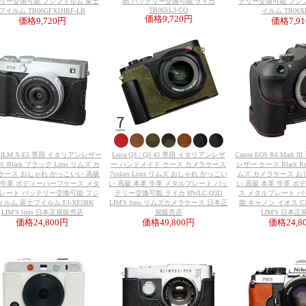
リー交換可能 フジフィルム 富士
閉 バッテリー交換可能 ライカ
テリー交換可能 フジ
TB06SL3-CO
フイルム TB06GFX1HRF-LB
イルム TB06XH
価格
9,720円
価格
9,720円
価格
7,9
IFILM X-E5 専用 イタリアンレザー
Leica Q3 / Q3 43 専用 イタリアンレザ
Canon EOS R6 Mark
 Black ブラック Lims リムズ カ
ー ハンドメイド ケース カメラケース
レザー ケース Black Red 
ケース おしゃれ かっこいい 高級
7colors Lims リムズ おしゃれ かっこい
ムズ カメラケース お
 牛革 ボディーハーフケース メタ
い 高級 本革 牛革 メタルプレート バッ
い 高級 本革 牛革 
レート バッテリー交換可能 フジ
テリー交換可能 ライカ HWLC-Q3D
ス メタルプレート 
ィルム 富士フイルム FJ-XE5BK
LIM'S lims リムズカメラケース 日本正
能 キャノン イオス CN
LIM'S lims 日本正規販売店
規販売店
LIM'S 日本
価格
24,800円
価格
49,800円
価格
24,