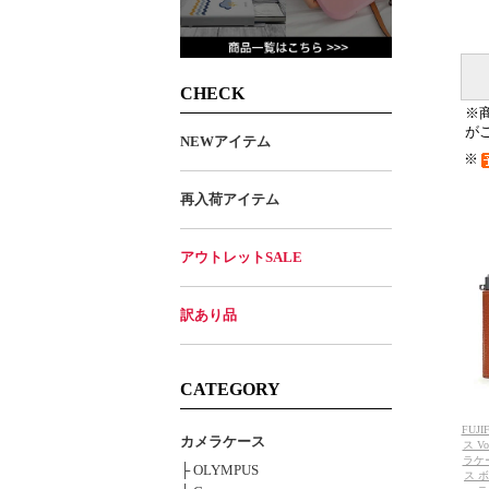
CHECK
※
が
NEWアイテム
※
再入荷アイテム
アウトレットSALE
訳あり品
CATEGORY
FUJ
カメラケース
ス Vo
ラケ
├ OLYMPUS
ス 