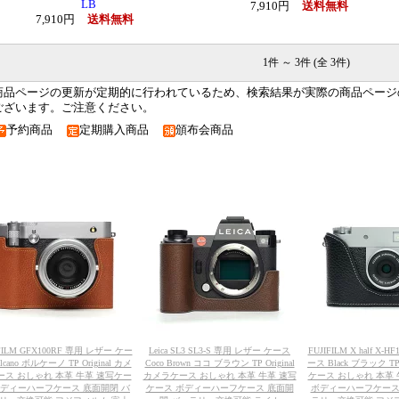
LB
7,910円
送料無料
7,910円
送料無料
1件 ～ 3件 (全 3件)
商品ページの更新が定期的に行われているため、検索結果が実際の商品ページ
ございます。ご注意ください。
予約商品
定期購入商品
頒布会商品
IFILM GFX100RF 専用 レザー ケー
Leica SL3 SL3-S 専用 レザー ケース
FUJIFILM X half X
lcano ボルケーノ TP Original カメ
Coco Brown ココ ブラウン TP Original
ース Black ブラック TP 
ース おしゃれ 本革 牛革 速写ケー
カメラケース おしゃれ 本革 牛革 速写
ケース おしゃれ 本革
ボディーハーフケース 底面開閉 バ
ケース ボディーハーフケース 底面開
ボディーハーフケース