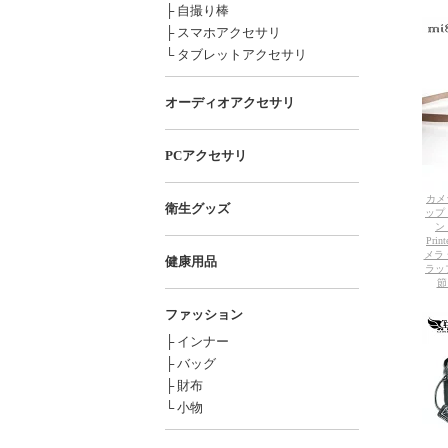
├ 自撮り棒
├ スマホアクセサリ
└ タブレットアクセサリ
オーディオアクセサリ
PCアクセサリ
カメ
衛生グッズ
ップ 
ン
Prin
メラ
健康用品
ラッ
節
ファッション
├ インナー
├ バッグ
├ 財布
└ 小物