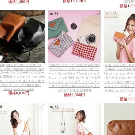
価格
15,120円
価格
1,480円
送料無
価格
1,8
 Original レザーポーチ Mサイズ
mi81 カメララップ 3colors MW03 包む
mi81 ショルダー カ
rs Black Brown TA18 Leather Pouch
コンパクト デジタルカメラ 小型ミラ
ズ Red Square MT01PR
 ポーチ カメラポーチ レンズポー
ーレス Cotton Printed Wrap おしゃれ か
bag おしゃれ かわい
革 高級感 シンプル おしゃれ かわ
わいい マルチ 保護 カバー カメラ女子
カメラ デジタルカメ
 かっこいい 巾着 きんちゃく袋 カ
メンズ レディース 女子 ファッション
メラ ショルダーポーチ P
ラ女子 クラシック お散歩 旅行
デザイン お散歩 旅行 camera wrap クリ
子 レディース 女子 
camera pouch lens pouch
ックポスト発送!送料無料
歩 旅行 カメラバック
価格
6,630円
価格
1,980円
グ
価格
5,6