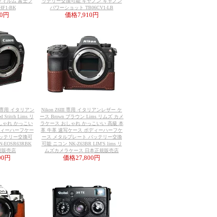
フィルム 富士フ
ッテリー交換可能 キヤノン キャノン
F1-BK
パワーショット TB06CV1-LB
10円
価格
7,910円
 III 専用 イタリアン
Nikon Z6III 専用 イタリアンレザー ケ
Stitch Lims リ
ース Brown ブラウン Lims リムズ カメ
しゃれ かっこい
ラケース おしゃれ かっこいい 高級 本
ボディーハーフケー
革 牛革 速写ケース ボディーハーフケ
バッテリー交換可
ース メタルプレート バッテリー交換
-EOSR63RBK
可能 ニコン NK-Z63BR LIM'S lims リ
正規販売店
ムズカメラケース 日本正規販売店
800円
価格
27,800円