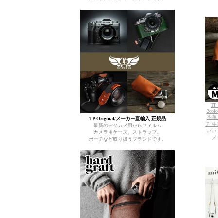
TP
2colo
本革
TP Original/メーカー直輸入 正規品
チ 牛
最新のデジカメ用からフィルム
いい
カメラ用ケース、ストラップ、
メ
ポーチなど取り扱うブランドです。