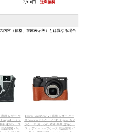
7,910円
送料無料
の内容（価格、在庫表示等）とは異なる場合
-HF1 専用 レザー ケ
Canon PowerShot V1 専用 レザー ケー
Original カメラ
ス Volcano ボルケーノ TP Original カメ
 牛革 速写ケース
ラケース おしゃれ 本革 牛革 速写ケー
 底面開閉 バッ
ス ボディーハーフケース 底面開閉 バ