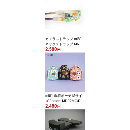
ケース ボディーハーフケ
ース 底面開閉 バッテリ
ー交換可能 ソニー A9III I
LCE-9M3 TB06A93-BK
カメラストラップ mi81
ネックストラップ MN01
2,580
9CA Colorful Animals カ
円
ラフル アニマルズ おし
ゃれ かわいい Printed cot
ton Neck Strap ミラーレ
スカメラ 一眼レフ デジ
タルカメラ 動物 柄 スト
ラップ ファッション デ
ザイン 長さ調節 カメラ
アクセサリ カメラ女子
mi81 巾着ポーチ Mサイ
ズ 3colors MD02MC/RC/
2,480
BC ポーチ コットン カメ
円
ラポーチ レンズポーチ C
otton Printed Pouch おし
ゃれ かわいい 巾着 きん
ちゃく袋 カメラ女子 メ