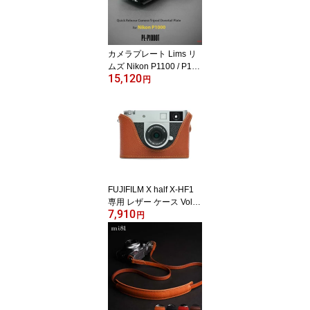
ンズ レディース 女子 フ
ァッション デザイン ca
mera pouch lens pouch
クリックポスト発送!送料
カメラプレート Lims リ
無料
ムズ Nikon P1100 / P100
15,120
0用 クイックリリースプ
円
レート アルカスイス互換
PL-P1000T Quick Relea
se Camera Tripod Dovet
ail Plate for Nikon P1000
ニコンAluminum 6061
高級 高品質 安定 カメラ
アクセサリー LIM'S lims
日本正規販売店
FUJIFILM X half X-HF1
専用 レザー ケース Volca
7,910
no ボルケーノ TP Origin
円
al カメラケース おしゃれ
本革 牛革 速写ケース ボ
ディーハーフケース 底面
開閉 バッテリー交換可能
フジフィルム 富士フイル
ム TB06XHF1-LB