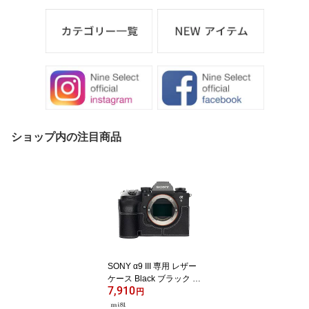
ショップ内の注目商品
SONY α9 III 専用 レザー
ケース Black ブラック T
7,910
P Original カメラケース
円
おしゃれ 本革 牛革 速写