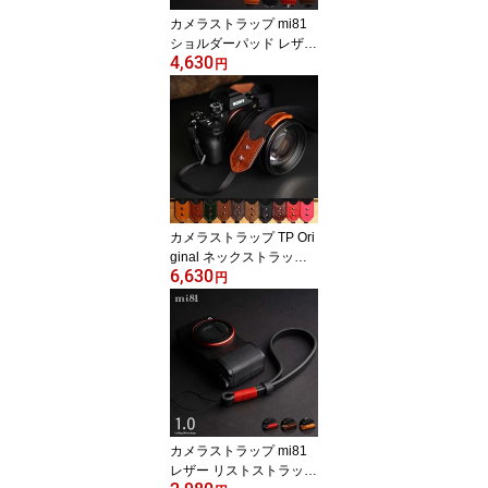
カメラストラップ mi81
ショルダーパッド レザー
4,630
ネックストラップ MN40
円
1 4colors 丸リング タイ
プ Shoulder pad neck str
ap おしゃれ かわいい 牛
革 本革 ミラーレスカメ
ラ 一眼レフ デジタルカ
メラ クラシックカメラ
シンプル ストラップ カ
メラ女子
カメラストラップ TP Ori
ginal ネックストラップ T
6,630
S21 11colors おしゃれ
円
高級ナイロン 牛革 本革
レザー ストラップ かわ
いい かっこいい デジタ
ルカメラ ミラーレスカメ
ラ 一眼レフ クラシック
カメラ カメラ女子 Came
ra Neck Strap
カメラストラップ mi81
レザー リストストラップ