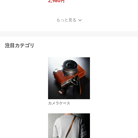
2,980
1.0 MH202 3colors ヒモ
円
タイプ Coiling Wrist Stra
p 1.0 おしゃれ かっこい
い かわいい 牛革 本革 ハ
もっと見る
ンドストラップ ミラーレ
スカメラ 一眼レフ デジ
タルカメラ クラシックカ
メラ シンプル ストラッ
注目カテゴリ
プ カメラ女子
カメラケース