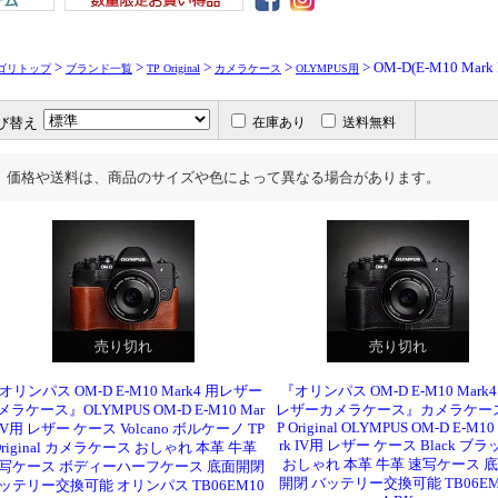
>
>
>
>
> OM-D(E-M10 Mark
ゴリトップ
ブランド一覧
TP Original
カメラケース
OLYMPUS用
び替え
在庫あり
送料無料
価格や送料は、商品のサイズや色によって異なる場合があります。
売り切れ
売り切れ
オリンパス OM-D E-M10 Mark4 用レザー
『オリンパス OM-D E-M10 Mark4
メラケース』OLYMPUS OM-D E-M10 Mar
レザーカメラケース』カメラケース
P Original OLYMPUS OM-D E-M10
 IV用 レザー ケース Volcano ボルケーノ TP
rk IV用 レザー ケース Black ブラ
Original カメラケース おしゃれ 本革 牛革
おしゃれ 本革 牛革 速写ケース 
写ケース ボディーハーフケース 底面開閉
開閉 バッテリー交換可能 TB06EM
ッテリー交換可能 オリンパス TB06EM10