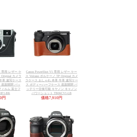
-HF1 専用 レザー ケ
Canon PowerShot V1 専用 レザー ケー
Original カメラ
ス Volcano ボルケーノ TP Original カメ
 牛革 速写ケース
ラケース おしゃれ 本革 牛革 速写ケー
 底面開閉 バッ
ス ボディーハーフケース 底面開閉 バ
フィルム 富士フ
ッテリー交換可能 キヤノン キャノン
F1-BK
パワーショット TB06CV1-LB
10円
価格
7,910円