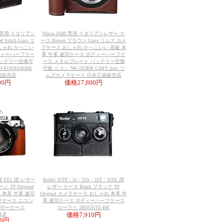
 III 専用 イタリアン
Nikon Z6III 専用 イタリアンレザー ケ
Stitch Lims リ
ース Brown ブラウン Lims リムズ カメ
しゃれ かっこい
ラケース おしゃれ かっこいい 高級 本
ボディーハーフケー
革 牛革 速写ケース ボディーハーフケ
バッテリー交換可
ース メタルプレート バッテリー交換
-EOSR63RBK
可能 ニコン NK-Z63BR LIM'S lims リ
正規販売店
ムズカメラケース 日本正規販売店
800円
価格
27,800円
 FE FE2 用 レザー
Rollei 35TE / 35 / 35S / 35T / 35SE 用
 TP Original
レザー ケース Black ブラック TP
 本革 牛革 速写
Original カメラケース おしゃれ 本革 牛
フケース ニコン
革 速写ケース ボディーハーフケース
レザーケース
ローライ TB0535TE-BK
-LB
価格
7,910円
10円