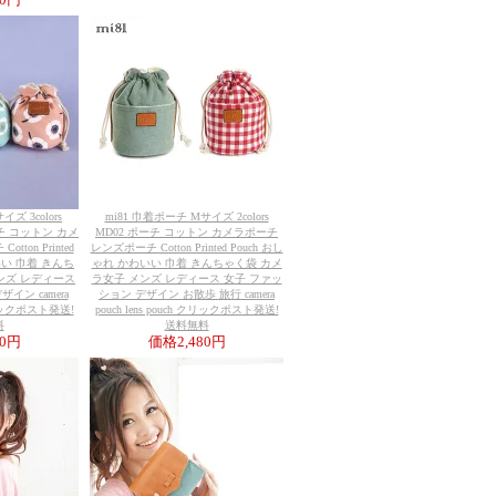
80円
ズ 3colors
mi81 巾着ポーチ Mサイズ 2colors
ーチ コットン カメ
MD02 ポーチ コットン カメラポーチ
ton Printed
レンズポーチ Cotton Printed Pouch おし
いい 巾着 きんち
ゃれ かわいい 巾着 きんちゃく袋 カメ
ンズ レディース
ラ女子 メンズ レディース 女子 ファッ
イン camera
ション デザイン お散歩 旅行 camera
 クリックポスト発送!
pouch lens pouch クリックポスト発送!
料
送料無料
90円
価格
2,480円