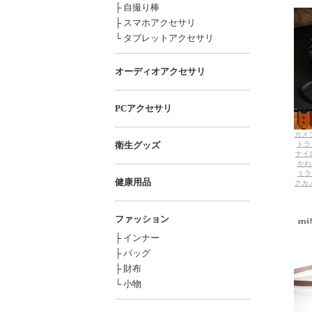
├ 自撮り棒
├ スマホアクセサリ
└ タブレットアクセサリ
オーディオアクセサリ
PCアクセサリ
カメラ
衛生グッズ
トラッ
ナイ
かわ
ミラ
健康用品
クカメラ
ファッション
├ インナー
├ バッグ
├ 財布
└ 小物