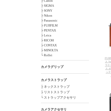
├ Canon
├ SIGMA
├ SONY
├ Nikon
├ Panasonic
├ FUJIFILM
├ PENTAX
├ Leica
├ RICOH
├ CONTAX
├ MINOLTA
└ Rollei
FUJ
ス Vo
ラケ
カメラグリップ
ス 
ッテ
カメラストラップ
├ ネックストラップ
├ リストストラップ
└ ストラップアクセサリ
カメラアクセサリ