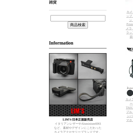
雑貨
カメ
ップ 
ン
Prin
メラ
ラッ
節
Information
カメラ
ー
TA0
プル
ンパ
LIM'S/日本正規販売店
マホ O
イタリアンレザーやAluminium6061
など、素材やデザインにこだわった
カメラアクセサリーブランドです。