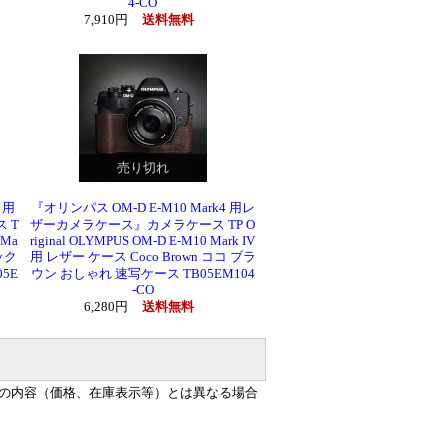
4-CO
7,910円
送料無料
売り切れ
 用
『オリンパス OM-D E-M10 Mark4 用レ
 T
ザーカメラケース』カメラケース TP O
 Ma
riginal OLYMPUS OM-D E-M10 Mark IV
ック
用 レザー ケース Coco Brown ココ ブラ
5E
ウン おしゃれ 速写ケース TB05EM104
-CO
6,280円
送料無料
の内容（価格、在庫表示等）とは異なる場合