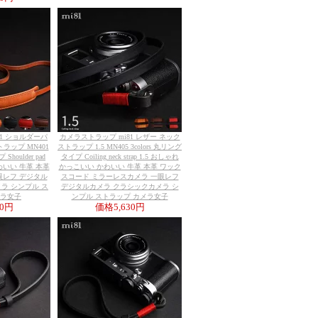
81 ショルダーパ
カメラストラップ mi81 レザー ネック
ラップ MN401
ストラップ 1.5 MN405 3colors 丸リング
Shoulder pad
タイプ Coiling neck strap 1.5 おしゃれ
 かわいい 牛革 本革
かっこいい かわいい 牛革 本革 ワック
眼レフ デジタル
スコード ミラーレスカメラ 一眼レフ
ラ シンプル ス
デジタルカメラ クラシックカメラ シ
メラ女子
ンプル ストラップ カメラ女子
30円
価格
5,630円