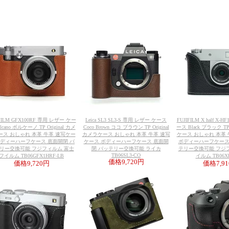
IFILM GFX100RF 専用 レザー ケー
Leica SL3 SL3-S 専用 レザー ケース
FUJIFILM X half X
lcano ボルケーノ TP Original カメ
Coco Brown ココ ブラウン TP Original
ース Black ブラック TP 
ース おしゃれ 本革 牛革 速写ケー
カメラケース おしゃれ 本革 牛革 速写
ケース おしゃれ 本革
ボディーハーフケース 底面開閉 バ
ケース ボディーハーフケース 底面開
ボディーハーフケース
リー交換可能 フジフィルム 富士
閉 バッテリー交換可能 ライカ
テリー交換可能 フジ
TB06SL3-CO
フイルム TB06GFX1HRF-LB
イルム TB06XH
価格
9,720円
価格
9,720円
価格
7,9