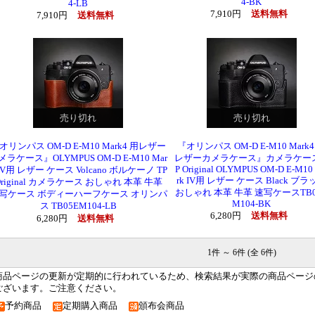
4-BK
4-LB
7,910円
送料無料
7,910円
送料無料
売り切れ
売り切れ
オリンパス OM-D E-M10 Mark4 用レザー
『オリンパス OM-D E-M10 Mark4
メラケース』OLYMPUS OM-D E-M10 Mar
レザーカメラケース』カメラケース
P Original OLYMPUS OM-D E-M10
 IV用 レザー ケース Volcano ボルケーノ TP
rk IV用 レザー ケース Black ブラ
Original カメラケース おしゃれ 本革 牛革
おしゃれ 本革 牛革 速写ケースTB0
写ケース ボディーハーフケース オリンパ
M104-BK
ス TB05EM104-LB
6,280円
送料無料
6,280円
送料無料
1件 ～ 6件 (全 6件)
商品ページの更新が定期的に行われているため、検索結果が実際の商品ページ
ございます。ご注意ください。
予約商品
定期購入商品
頒布会商品