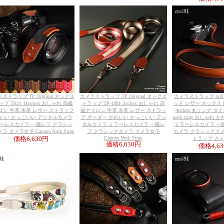
ストラップ TP Original ネックス
カメラストラップ TP Original ネックス
カメラストラップ mi
プ TS21 11colors おしゃれ 高級
トラップ TP-1881 3colors おしゃれ 高
ッド レザー ネックスト
ロン 牛革 本革 レザー ストラップ
級ナイロン 牛革 本革 レザー ストラッ
4colors 丸リング タイプ 
いい かっこいい デジタルカメラ
プ ボーダー かわいい かっこいい デジ
neck strap おしゃれ
ーレスカメラ 一眼レフ クラシッ
タルカメラ ミラーレスカメラ 一眼レ
ミラーレスカメラ 一
 カメラ女子 Camera Neck Strap
フ クラシックカメラ カメラ女子
カメラ クラシックカメ
Camera Neck Strap
価格
6,630円
トラップ カ
価格
6,630円
価格
4,6