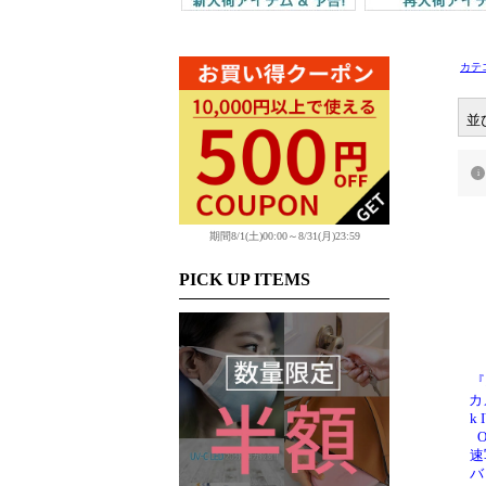
カテ
並
期間8/1(土)00:00～8/31(月)23:59
PICK UP ITEMS
『
カ
k
速
バ