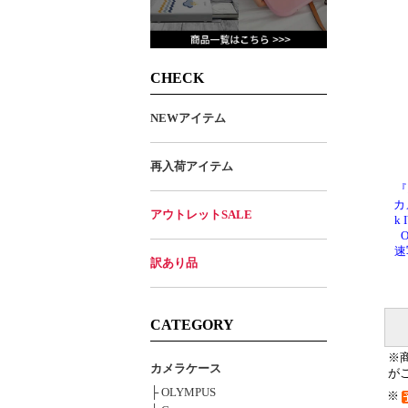
CHECK
NEWアイテム
再入荷アイテム
『
カ
アウトレットSALE
k
速
訳あり品
CATEGORY
※
カメラケース
が
├ OLYMPUS
※