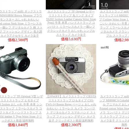
ラストラップ mi81 ネックストラ
カメラストラップ TP Original レザー
カメラストラップ mi8
MN018BM Brown Monster ブラウ
リストストラップ 丸リング タイプ
ストラップ 1.0 MH202 
TA202 5colors Leather Camera Wrist Strap
 モンスター おしゃれ かわいい
プ Coiling Wrist Str
Type2 牛革 本革 ハンドストラップ コ
ted cotton Neck Strap ミラーレスカ
こいい かわいい 牛革
ンパクト ミラーレスカメラ 一眼レフ
 一眼レフ デジタルカメラ 柄 スト
ラップ ミラーレスカメ
クラシックカメラ おしゃれ シンプル
プ ファッション デザイン 長さ調
ジタルカメラ クラシ
ストラップ カメラ女子
 カメラアクセサリ カメラ女子
プル ストラップ
価格
5,630円
価格
2,580円
価格
2,9
ストラップ TP Original V型 レザ
【20%OFF】カメラストラップ CIESTA
カメラストラップ mi
 リストストラップ ヒモタイプ
リストストラップ ひもタイプ CSS-
ップ MH008CA Colorfu
13 2colors おしゃれ 牛革 本革 シン
FWS-14 Breeze Beige ベージュ おしゃれ
ル アニマルズ おし
 ストラップ ミラーレスカメラ コ
かわいい ミラーレス カメラ コンパク
Printed cotton Wrist
クトカメラ ハンドストラップ ス
ト デジタルカメラ スマホ ハンド スト
メラ コンパクト デジ
il leather V Type Wrist Strap クリ
ラップ ファッション デザイン カメラ
ド ストラップ ファッ
ックポスト発送!送料無料
女子 クリックポスト発送!送料無料
カメラ女子 クリック
価格
1,840円
価格
2,300円
無料