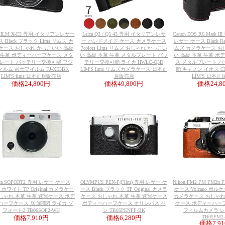
IFILM X-E5 専用 イタリアンレザー
Leica Q3 / Q3 43 専用 イタリアンレザ
Canon EOS R6 Mark
 Black ブラック Lims リムズ カ
ー ハンドメイド ケース カメラケース
レザー ケース Black Red 
ケース おしゃれ かっこいい 高級
7colors Lims リムズ おしゃれ かっこい
ムズ カメラケース お
 牛革 ボディーハーフケース メタ
い 高級 本革 牛革 メタルプレート バッ
い 高級 本革 牛革 
レート バッテリー交換可能 フジ
テリー交換可能 ライカ HWLC-Q3D
ス メタルプレート 
ィルム 富士フイルム FJ-XE5BK
LIM'S lims リムズカメラケース 日本正
能 キャノン イオス CN
LIM'S lims 日本正規販売店
規販売店
LIM'S 日本
価格
24,800円
価格
49,800円
価格
24,
ica SOFORT2 専用 レザー ケース
OLYMPUS PEN-F(Film) 専用 レザー ケ
Nikon FM2 FM FM2n
te ホワイト TP Original カメラケー
ース Black ブラック TP Original カメラ
ケース Volcano ボルケーノ
しゃれ 本革 牛革 速写ケース ボデ
ケース おしゃれ 本革 牛革 速写ケース
カメラケース おしゃれ
ハーフケース 底面開閉 ライカ ゾ
ボディーハーフケース オリンパス ペ
ケース ボディーハー
フォート2 TB06SOF2-WH
ン TB05PENFF-BK
フィルムカメラ 
TB05FM2
価格
7,910円
価格
6,280円
価格
7,9