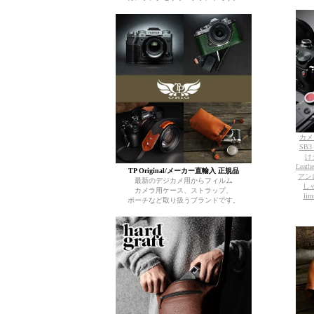
カメ
SB3
けタ
Leath
TP Original/メーカー直輸入 正規品
アン
最新のデジカメ用からフィルム
しゃ
カメラ用ケース、ストラップ、
l
ポーチなど取り扱うブランドです。