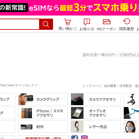
買い物かご
お知らせ
myクーポン
閲覧履歴
Select/ナインセレクト"
トップページ /
会社概要 /
決済配送・返品