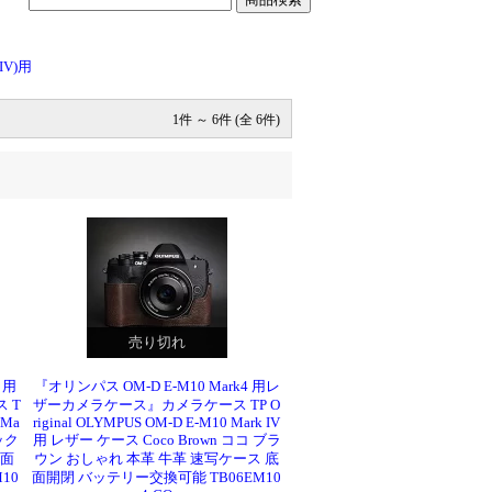
 IV)用
1件 ～ 6件 (全 6件)
売り切れ
 用
『オリンパス OM-D E-M10 Mark4 用レ
 T
ザーカメラケース』カメラケース TP O
 Ma
riginal OLYMPUS OM-D E-M10 Mark IV
ック
用 レザー ケース Coco Brown ココ ブラ
底面
ウン おしゃれ 本革 牛革 速写ケース 底
10
面開閉 バッテリー交換可能 TB06EM10