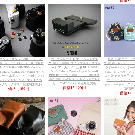
価格
1,6
ラソフトボタン Lims リムズ LS-
カメラプレート Lims リムズ Nikon
mi81 巾着ポーチ Sサイ
 6colors デジタルカメラ用 貼り付
P1100 / P1000用 クイックリリースプレ
MD01MC/RC/BC ポ
イプ Italian MINERVA Genuine
ート アルカスイス互換 PL-P1000T
ラポーチ レンズポーチ Cot
Quick Release Camera Tripod Dovetail
er Digital Camera Soft button イタリ
Pouch おしゃれ かわ
Plate for Nikon P1000 ニコンAluminum
レザー 本革 シャッターボタン お
ゃく袋 カメラ女子 メ
6061 高級 高品質 安定 カメラアクセサ
れ かわいい カメラ女子 LIM'S
女子 ファッション デザ
リー LIM'S lims 日本正規販売店
ims クリックポスト発送!送料無料
pouch lens pouch
価格
15,120円
価格
1,480円
送料無
価格
1,8