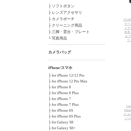
├ ソフトボタン
├ レンズアクセサリ
├ カメラポーチ
FUJ
ケース
├ クリーニング用品
メラ
├ 三脚・雲台・プレート
本革
ルプ
└ 写真用品
フ
カメラバッグ
iPhone/スマホ
├ for iPhone 12/12 Pro
├ for iPhone 12 Pro Max
├ for iPhone 8
├ for iPhone 8 Plus
├ for iPhone 7
├ for iPhone 7 Plus
Le
├ for iPhone 6S
Whi
ス お
├ for iPhone 6S Plus
ィー
├ for Galaxy S8
├ for Galaxy S8+