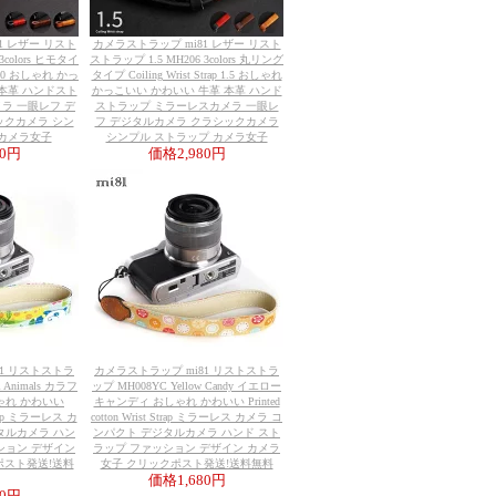
1 レザー リスト
カメラストラップ mi81 レザー リスト
3colors ヒモタイ
ストラップ 1.5 MH206 3colors 丸リング
ap 1.0 おしゃれ かっ
タイプ Coiling Wrist Strap 1.5 おしゃれ
 本革 ハンドスト
かっこいい かわいい 牛革 本革 ハンド
ラ 一眼レフ デ
ストラップ ミラーレスカメラ 一眼レ
ックカメラ シン
フ デジタルカメラ クラシックカメラ
 カメラ女子
シンプル ストラップ カメラ女子
80円
価格
2,980円
81 リストストラ
カメラストラップ mi81 リストストラ
l Animals カラフ
ップ MH008YC Yellow Candy イエロー
ゃれ かわいい
キャンディ おしゃれ かわいい Printed
 Strap ミラーレス カ
cotton Wrist Strap ミラーレス カメラ コ
タルカメラ ハン
ンパクト デジタルカメラ ハンド スト
ション デザイン
ラップ ファッション デザイン カメラ
ポスト発送!送料
女子 クリックポスト発送!送料無料
価格
1,680円