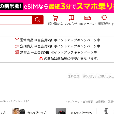
買い物かご
お知らせ
myクーポン
閲覧履歴
通常商品 ⇒全会員
5倍
ポイントアップキャンペーン中
定期購入 ⇒全会員
5倍
ポイントアップキャンペーン中
頒布会 ⇒全会員
5倍
ポイントアップキャンペーン中
の商品は商品毎に倍率が異なります。
elect/ナインセレクト"
トップページ /
会社概要 /
決済配送・返品特