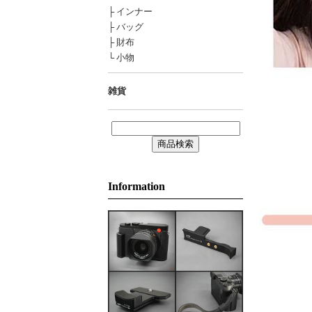
├ インナー
├ バッグ
├ 財布
└ 小物
雑貨
Information