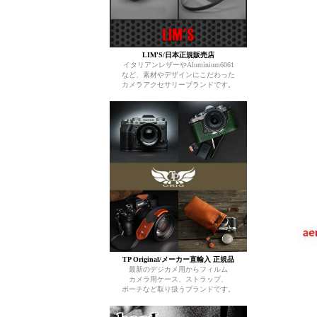
LIM'S/日本正規販売店
イタリアンレザーやAluminium6061
など、素材やデザインにこだわった
カメラアクセサリーブランドです。
TP Original/メーカー直輸入 正規品
最新のデジカメ用からフィルム
カメラ用ケース、ストラップ、
ポーチなど取り扱うブランドです。