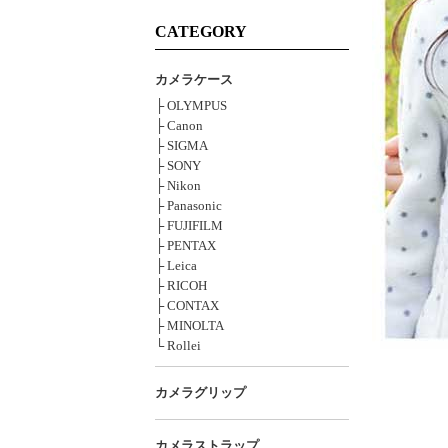
CATEGORY
カメラケース
├ OLYMPUS
├ Canon
├ SIGMA
├ SONY
├ Nikon
├ Panasonic
├ FUJIFILM
├ PENTAX
├ Leica
├ RICOH
├ CONTAX
├ MINOLTA
└ Rollei
カメラグリップ
カメラストラップ