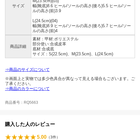
M(23.5cm)(03)
サイズ
幅(靴底)8.6 ヒール/ソールの高さ(後ろ)5.5 ヒール/ソー
ルの高さ(前)3.9
L(24.5cm)(04)
幅(靴底)8.9 ヒール/ソールの高さ(後ろ)5.7 ヒール/ソー
ルの高さ(前)4
素材：甲材:ポリエステル
部分使い:合成皮革
商品詳細
底材:合成底
サイズ：S(22.5cm)、M(23.5cm)、L(24.5cm)
⇒商品のサイズについて
※画面上と実物では多少色具合が異なって見える場合もございます。ご
了承ください。
⇒商品のカラーについて
商品番号：RQ5663
購入した人のレビュー
5.00
（
3
件）