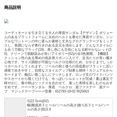
商品説明
コーディネートを引き立てる大人の厚底サンダル【デザイン】ボリュー
ムのあるプラットフォームに太めのベルトを乗せた厚底サンダル。シン
プルなワントーンの中に柔らか素材と丈夫なグログランテープをミック
スし、単調にならず奥行きのある足元を演出します。どんなスタイルに
も合う万能なブラック(19)、差し色にも主役にもなる鮮やかなレッド(3
0)、クリーンで肌馴染みが良いアイボリー(52)の全3色展開。【機能】
クッション性のある厚めの低反発スポンジ入りで、足当たりが良い履き
心地です。サイズ調節が可能なベルクロ仕様のため、かかとまでしっか
りホールドしてくれます。ソールの前と後ろの高低差がフラットに近い
感覚で歩きやすく、自然なスタイルアップ効果も期待！カジュアルから
モードまで、幅広い着こなしにマッチします。ロング丈のワイドパンツ
やスカートから覗くだけでも、今っぽいシルエットが完成！夏は素足で
軽やかに、春や秋はソックスを合わせて、違った表情を楽しむのもおす
すめです。ーーーサンダル 厚底 ベルクロ 面ファスナー 面テー
プ マジックテープーーー型番：652793-19-02 RQ5663
S(22.5cm)(02)
幅(靴底)8.3 ヒール/ソールの高さ(後ろ)5.3 ヒール/ソー
ルの高さ(前)3.8