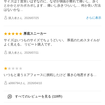
サイズは丁度良いはずなのに、なぜが側面が擦れて痛いし、歩く
とかかとがカポカポします… 痛いし歩きづらいし… 何か良い方法
はないか
な
さらに表示
購入者
さん
2026/07/25
厚底スニーカー
サイズはいつものサイズでちょうどいい。 厚底のためスタイルが
よく見える。 リピート購入です。
購入者
さん
2026/07/11
いつもと違うエアフォースに挑戦したけど 履き心地悪すぎる…
a066794
さん
2026/04/10
すべてのレビューを見る (
件)
118