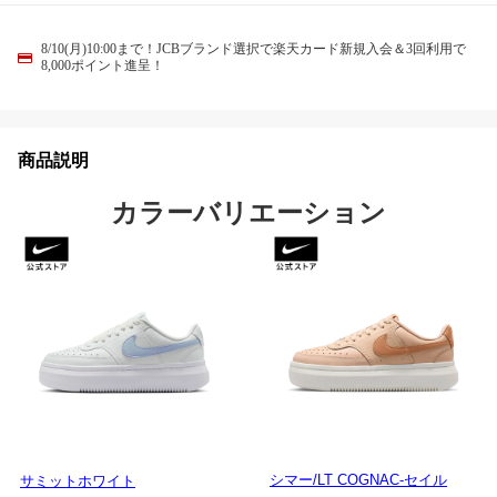
8/10(月)10:00まで！JCBブランド選択で楽天カード新規入会＆3回利用で
8,000ポイント進呈！
商品説明
カラーバリエーション
シマー/LT COGNAC-セイル
サミットホワイト