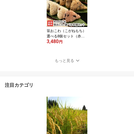
ガネモチ/正月用/メイ
ド・イン上越】【お土産/
手土産/プレゼント/ギフ
トに！贈り物】【送料無
料】 お中元
笹おこわ（こがねもち）
選べる8個セット（赤
3,480
飯・醤油・ふきんと・き
円
のこ・五目・鶏ごぼう・
鶏五目・あさり）※新潟
産こがねもち使用 株式会
もっと見る
社めし徳【オコワ/コガネ
モチ/もち米】【お土産/
手土産/プレゼント/ギフ
トに！贈り物】【送料無
注目カテゴリ
料】 お中元