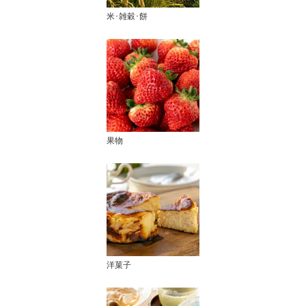
米･雑穀･餅
果物
洋菓子