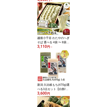
円
～
くら 海鮮漬物 鮭の塩辛
株式会社 三幸 新潟県 生
産者直送 お取り寄せ ギ
フト プレゼント 贈り物
代金引換決済不可
越後小千谷 わたやのへぎ
そば 選べる 4袋 〜 8袋
3,110
株式会社 わたや 新潟名
円
～
物 乾麺 へぎ蕎麦 新潟そ
ば ソバ そばセット 皇室
献上 新潟県 生産者直送
お取り寄せ ギフト プレ
ゼント 贈り物 送料無料
年越し蕎麦 年越しそば
お中元
新潟 久比岐もち(470g)選
べる3点セット【白餅/豆
3,600
餅/豆もち/草餅/しそ餅/ご
円
ま餅/ゴマもち/のり餅/海
苔もち/黒豆餅/玄米餅/玄
米もち】【こがねもち/コ