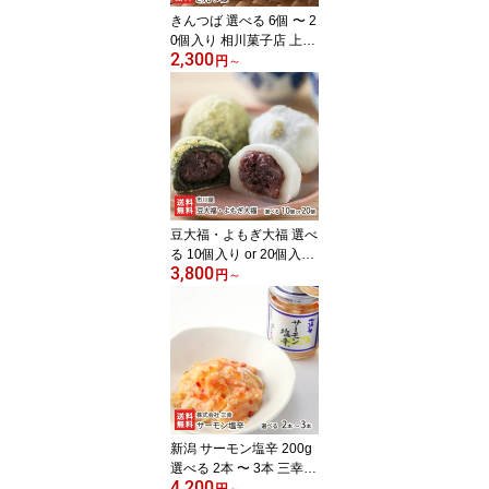
きんつば 選べる 6個 〜 2
0個入り 相川菓子店 上越
2,300
市高田 金鍔 薄皮 北海道
円
～
産小豆 自家製 粒餡 つぶ
あん 絶品 お取り寄せグ
ルメ お茶うけ まるどり
っ!UP 新潟県 生産者直送
お取り寄せ ギフト プレ
ゼント 贈り物 送料無料
お中元
豆大福・よもぎ大福 選べ
る 10個入り or 20個入り
3,800
市川屋 和菓子 新潟県産
円
～
こがねもち 北海道産小豆
つぶあん 国産青豆 笹川
流れの塩 村上市岩船産ヨ
モギ だいふく スイーツ
新潟県 生産者直送 お取
り寄せ ギフト プレゼン
ト 贈り物
新潟 サーモン塩辛 200g
選べる 2本 〜 3本 三幸
4,200
シューイチで紹介 鮭 い