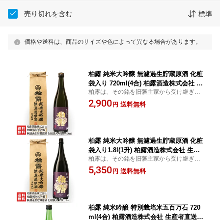
売り切れを含む
標準
価格や送料は、商品のサイズや色によって異なる場合があります。
柏露 純米大吟醸 無濾過生貯蔵原酒 化粧
袋入り 720ml(4合) 柏露酒造株式会社 生
柏露は、その銘を旧藩主家から受け継ぎ酒
産者直送 送料無料【新潟直送計画 日本
造名にもしている代表銘柄。新潟らしい
2,900
酒 清酒 sake 五百万石 淡麗辛口 新潟
送料無料
円
「淡麗辛口」を原点としながら「まるで黒
産】 お中元
糖のよう」と表現されるコクのある風味が
印象的な日本酒です。
柏露 純米大吟醸 無濾過生貯蔵原酒 化粧
袋入り1.8l(1升) 柏露酒造株式会社 生産
柏露は、その銘を旧藩主家から受け継ぎ酒
者直送 送料無料【新潟直送計画 日本酒
造名にもしている代表銘柄。新潟らしい
5,350
清酒 sake 五百万石 淡麗辛口 新潟産】
送料無料
円
「淡麗辛口」を原点としながら「まるで黒
お中元
糖のよう」と表現されるコクのある風味が
印象的な日本酒です。
柏露 純米吟醸 特別栽培米五百万石 720
ml(4合) 柏露酒造株式会社 生産者直送