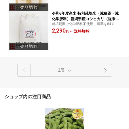
ギフトに！贈り物】【送料無料】 お中
元
令和6年度産米 特別栽培米（減農薬・減
化学肥料）新潟県産コシヒカリ（従来品
栽培期間中化学肥料不使用、農薬を84％減
種）精米 選べる 2kg 5kg 10kg 20kg 新
らして栽培した特別栽培米です。特製の堆
2,290
潟サトウ農園 こしひかり 白米 疎植栽培
送料無料
円
～
肥や光合成細菌の散布など、食の安心安全
有機質肥料 光合成細菌 新潟県 生産者直
と、食味の高さを追求しました。
送 お取り寄せ ギフト プレゼント 贈り
物 送料無料 お中元
1/6
ショップ内の注目商品