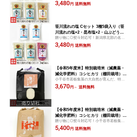
「笹川流れ」の海水を使用した塩です。伝
3,480
【せんごう塩 しお シオ ソルト ささが
送料無料
円
統の製法で、じっくり結晶化。乾燥の工程
わながれ ミネラル まろやか】【お土産/
を入れることで、雑味・苦味の少ない塩に
手土産/プレゼント/ギフトに！贈り物】
仕上げました。
【送料無料】
笹川流れの塩 Cセット 3種5袋入り（笹
川流れの塩×2・昆布塩×2・山ぶどう塩×
贈り物に◎熨斗対応可！新潟県北部の名勝
1） 株式会社えん 新潟県産 生産者直送
「笹川流れ」の海水を使用した塩です。伝
3,480
【せんごう塩 しお シオ ソルト ささが
送料無料
円
統の製法で、じっくり結晶化。乾燥の工程
わながれ ミネラル まろやか】【お土産/
を入れることで、雑味・苦味の少ない塩に
手土産/プレゼント/ギフトに！贈り物】
仕上げました。
【送料無料】
【令和5年度米】特別栽培米（減農薬・
減化学肥料）コシヒカリ（棚田栽培）精
小千谷市若栃集落の大自然が育んだ、特別
米 選べる「3kg」or「5kg」Mt.ファーム
栽培米魚沼産コシヒカリです。もっちりと
3,670
わかとち 新潟県産こしひかり 有機肥料
送料無料
円
～
した食感と、濃厚な甘み・うま味が人気を
特別栽培米県認証 新潟県 生産者直送 お
集めています。
取り寄せ ギフト プレゼント 贈り物 送
料無料 お中元
【令和5年度米】特別栽培米（減農薬・
減化学肥料）コシヒカリ（棚田栽培）玄
贈り物に◎熨斗対応可！小千谷市若栃集落
米5kg Mt.ファームわかとち 新潟県産 産
の大自然が育んだ、特別栽培米魚沼産コシ
5,400
地直送【こしひかり 有機肥料 特別栽培
送料無料
円
ヒカリです。もっちりとした食感と、濃厚
米県認証】【お土産/手土産/プレゼント/
な甘み・うま味が人気を集めています。