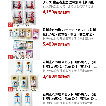
グッズ 生産者直送 送料無料【新潟直送
新潟県民にとって、ふるさとの味！ごま油
計画 郷土料理 レトルト食品 お惣菜 巻
のコクと野菜の旨味が美味しい「けんちん
4,150
繊汁】
送料無料
円
汁」。レトルトのため、調理簡単！出来立
ての美味しさを味わえます。
笹川流れの塩 バラエティセット（笹川
流れの塩・昆布塩・藻塩・藻昆布塩・山
贈り物に◎熨斗対応可！新潟県北部の名勝
ぶどう塩・四合わせ結び・五塩結び）
「笹川流れ」の海水を使用した塩です。伝
5,480
株式会社えん 新潟県産 生産者直送【せ
送料無料
円
統の製法で、じっくり結晶化。乾燥の工程
んごう塩 しお シオ ソルト ささがわな
を入れることで、雑味・苦味の少ない塩に
がれ ミネラル まろやか 小分け】
仕上げました。
笹川流れの塩 Aセット 3種5袋入り（笹
川流れの塩×2・昆布塩×2・藻塩×1） 株
贈り物に◎熨斗対応可！新潟県北部の名勝
式会社えん 新潟県産 生産者直送【せん
「笹川流れ」の海水を使用した塩です。伝
3,480
ごう塩 しお シオ ソルト ささがわなが
送料無料
円
統の製法で、じっくり結晶化。乾燥の工程
れ ミネラル まろやか】【お土産/手土
を入れることで、雑味・苦味の少ない塩に
産/プレゼント/ギフトに！贈り物】【送
仕上げました。
料無料】
笹川流れの塩 Bセット 3種5袋入り（笹
川流れの塩×2・昆布塩×2・藻昆布塩×
贈り物に◎熨斗対応可！新潟県北部の名勝
1） 株式会社えん 新潟県産 生産者直送