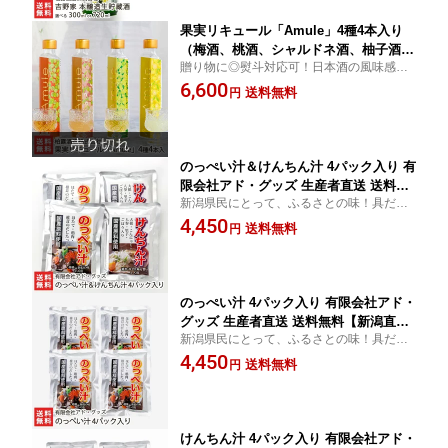
果実リキュール「Amule」4種4本入り
（梅酒、桃酒、シャルドネ酒、柚子酒）
贈り物に◎熨斗対応可！日本酒の風味感じ
柏露酒造株式会社 生産者直送【新潟直
る、果実リキュール「Amule」。アルコー
6,600
送計画 日本酒ベース sake 新潟産 果実
送料無料
円
ル度数が低めで、ストレートでも飲みやす
酒 おしゃれ かわいい ギフト】【お土
いお酒。かわいい見た目で、女性への贈り
産/手土産/プレゼント/ギフトに！贈り
物にオススメ！
物】【送料無料】 お中元
のっぺい汁＆けんちん汁 4パック入り 有
限会社アド・グッズ 生産者直送 送料無
新潟県民にとって、ふるさとの味！具だく
料【新潟直送計画 郷土料理 レトルト食
さんの「のっぺい汁」と、ごま油のコクと
4,450
品 お惣菜 のっぺ】
送料無料
円
野菜の旨味が美味しい「けんちん汁」。レ
トルトのため、調理簡単！出来立ての美味
しさを味わえます。
のっぺい汁 4パック入り 有限会社アド・
グッズ 生産者直送 送料無料【新潟直送
新潟県民にとって、ふるさとの味！具だく
計画 郷土料理 レトルト食品 お惣菜 の
さんの「のっぺい汁」。レトルトのため、
4,450
っぺ】
送料無料
円
調理簡単！出来立ての美味しさを味わえま
す。
けんちん汁 4パック入り 有限会社アド・