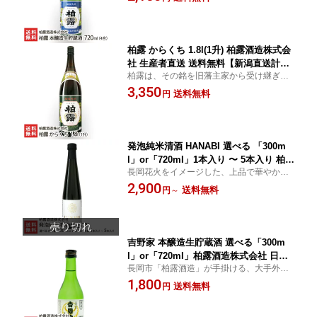
「淡麗辛口」を原点としながら「まるで黒
糖のよう」と表現されるコクのある風味が
印象的な日本酒です。
柏露 からくち 1.8l(1升) 柏露酒造株式会
社 生産者直送 送料無料【新潟直送計画
柏露は、その銘を旧藩主家から受け継ぎ酒
日本酒 清酒 sake 五百万石 淡麗辛口 新
造名にもしている代表銘柄。新潟らしい
3,350
潟産】 お中元
送料無料
円
「淡麗辛口」を原点としながら「まるで黒
糖のよう」と表現されるコクのある風味が
印象的な日本酒です。
発泡純米清酒 HANABI 選べる 「300m
l」or「720ml」1本入り 〜 5本入り 柏露
長岡花火をイメージした、上品で華やかな
酒造株式会社 新潟直送計画 日本酒 清酒
スパークリング純米酒「HANABI」。瓶内
2,900
sake 五百万石 甘口 スパークリング 新
送料無料
円
～
二次発酵によって生まれたきめ細かな発酵
潟産 新潟県 生産者直送 お取り寄せ 送
炭酸ガスは、口の中で心地よく弾けます。
料無料 お中元
吉野家 本醸造生貯蔵酒 選べる「300m
l」or「720ml」柏露酒造株式会社 日本
長岡市「柏露酒造」が手掛ける、大手外食
酒 清酒 sake 五百万石 淡麗辛口 新潟産
チェーン「吉野家」で実際に提供している
1,800
新潟県 生産者直送 お取り寄せ 送料無料
送料無料
円
日本酒。旨味・辛味・酸味のバランスが絶
お中元
妙な、スッキリとした味わいです。