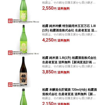
柏露は、その銘を旧藩主家から受け継ぎ酒
送料無料【新潟直送計画 日本酒 清酒 sa
造名にもしている代表銘柄。新潟らしい
2,550
ke 淡麗辛口 新潟産】 お中元
送料無料
円
「淡麗辛口」を原点としながら「まるで黒
糖のよう」と表現されるコクのある風味が
印象的な日本酒です。
柏露 純米吟醸 特別栽培米五百万石 1.8l
(1升) 柏露酒造株式会社 生産者直送 送料
柏露は、その銘を旧藩主家から受け継ぎ酒
無料【新潟直送計画 日本酒 清酒 sake
造名にもしている代表銘柄。新潟らしい
4,250
淡麗辛口 新潟産】 お中元
送料無料
円
「淡麗辛口」を原点としながら「まるで黒
糖のよう」と表現されるコクのある風味が
印象的な日本酒です。
柏露 純米酒 1.8l(1升) 柏露酒造株式会社
生産者直送 送料無料【新潟直送計画 日
柏露は、その銘を旧藩主家から受け継ぎ酒
本酒 清酒 sake 五百万石 淡麗辛口 新潟
造名にもしている代表銘柄。新潟らしい
3,850
産】 お中元
送料無料
円
「淡麗辛口」を原点としながら「まるで黒
糖のよう」と表現されるコクのある風味が
印象的な日本酒です。
柏露 本醸造生貯蔵酒 720ml(4合) 柏露酒
造株式会社 生産者直送 送料無料【新潟
柏露は、その銘を旧藩主家から受け継ぎ酒
直送計画 日本酒 清酒 sake 五百万石 淡
造名にもしている代表銘柄。新潟らしい
2,150
麗辛口 新潟産】 お中元
送料無料
円