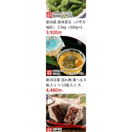
新潟産 黒埼茶豆（小平方
地区） 1.5kg（500g×3
3,920
袋）野崎農園 黒崎茶豆
円
くろさき茶豆 新鮮 枝豆
新潟県 生産者直送 お取
り寄せ ギフト プレゼン
ト 贈り物 代金引換決済
不可
新潟涼菓 流れ梅 選べる 6
個入り 〜 12個入り 大阪
4,480
屋 国産の梅果汁 くずき
円
～
り風のゼリー 和菓子 老
舗 新潟県 生産者直送 お
取り寄せ ギフト プレゼ
ント 贈り物 送料無料