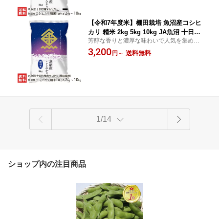
せたお米をお届け！
【令和7年度米】棚田栽培 魚沼産コシヒ
カリ 精米 2kg 5kg 10kg JA魚沼 十日町
芳醇な香りと濃厚な味わいで人気を集める
精米センター 新潟直送計画 こしひかり
「棚田栽培」の魚沼産コシヒカリ。山々に
3,200
ライス お米 新潟県 生産者直送 お取り
送料無料
円
～
囲まれた、雪深く自然豊かな環境で、甘み
寄せ ギフト プレゼント 贈り物 お中元
や旨味をたっぷりと蓄えました。
1/14
ショップ内の注目商品