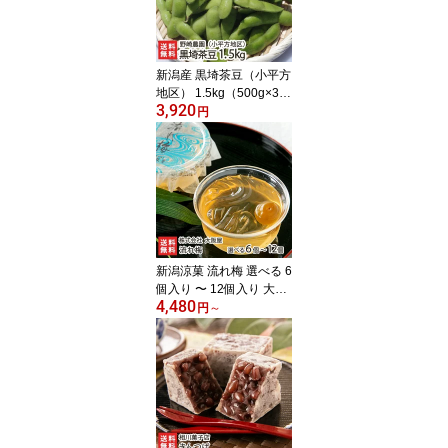
新潟産 黒埼茶豆（小平方
地区） 1.5kg（500g×3
3,920
袋）野崎農園 黒崎茶豆
円
くろさき茶豆 新鮮 枝豆
新潟県 生産者直送 お取
り寄せ ギフト プレゼン
ト 贈り物 代金引換決済
不可
新潟涼菓 流れ梅 選べる 6
個入り 〜 12個入り 大阪
4,480
屋 国産の梅果汁 くずき
円
～
り風のゼリー 和菓子 老
舗 新潟県 生産者直送 お
取り寄せ ギフト プレゼ
ント 贈り物 送料無料