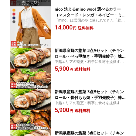
nico 洗えるmino wool 選べるカラー
（マスタード・レンガ・ネイビー・ミド
「mino」は雪国の冬に使われてきた「蓑」
ルグレー） サイフク 五泉ニット レディ
から着想し、新潟で生まれたポンチョ。羽
14,000
ース カーディガン 羽織 ニット ポンチ
送料無料
円
織りやすく、様々なシーンで活躍してくれ
ョ ウール 羊毛 洗濯機ネット使用可 新
ます。
潟産 国産 新潟県 生産者直送 お取り寄
せ ギフト プレゼント 贈り物 送料無料
新潟県産鶏の惣菜 3点Aセット（チキン
ロール・べっ甲焼き・手羽先餃子）株式
中越エリアの割烹・料亭に食材を提供する
会社鳥よし食材【新潟県産鶏使用/お惣
株式会社鳥よし食材が手掛ける新潟県産鶏
5,900
菜/瞬間冷凍/惣菜詰め合わせ/湯煎・自然
送料無料
円
のお惣菜です。
解凍/加熱調理済/真空パック/便利/冷凍
食品】【送料無料】 お中元
新潟県産鶏の惣菜 3点Bセット（チキン
ロール・骨付もも焼・手羽先餃子）株式
中越エリアの割烹・料亭に食材を提供する
会社鳥よし食材【新潟県産鶏使用/お惣
株式会社鳥よし食材が手掛ける新潟県産鶏
5,900
菜/瞬間冷凍/惣菜詰め合わせ/湯煎・自然
送料無料
円
のお惣菜です。
解凍/加熱調理済/真空パック/便利/冷凍
食品】【送料無料】 お中元
新潟県産鶏の惣菜 3点Cセット（チキン