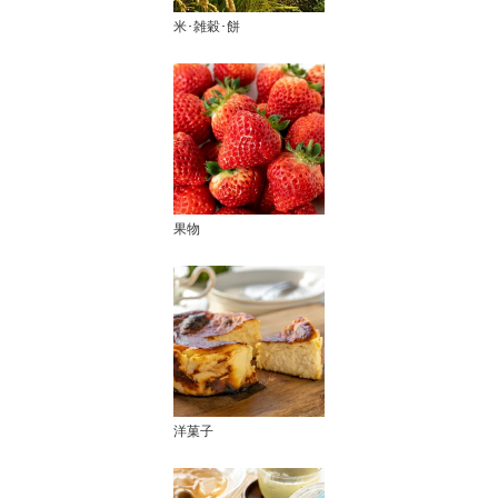
米･雑穀･餅
果物
洋菓子