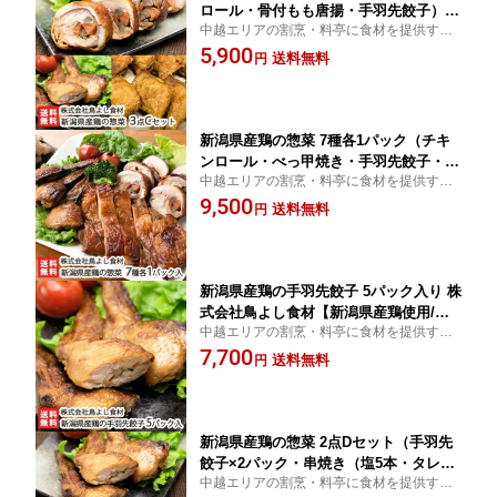
ロール・骨付もも唐揚・手羽先餃子）株
中越エリアの割烹・料亭に食材を提供する
式会社鳥よし食材【新潟県産鶏使用/お
株式会社鳥よし食材が手掛ける新潟県産鶏
5,900
惣菜/瞬間冷凍/惣菜詰め合わせ/湯煎・自
送料無料
円
のお惣菜です。
然解凍/加熱調理済/真空パック/便利/冷
凍食品】【送料無料】 お中元
新潟県産鶏の惣菜 7種各1パック（チキ
ンロール・べっ甲焼き・手羽先餃子・串
中越エリアの割烹・料亭に食材を提供する
焼き（塩・タレ）・ 骨付もも焼き・骨
株式会社鳥よし食材が手掛ける新潟県産鶏
9,500
付唐揚げ）株式会社鳥よし食材【新潟県
送料無料
円
のお惣菜です。
産鶏使用 お惣菜 瞬間冷凍 惣菜詰め合わ
せ 湯煎・自然解凍 加熱調理済 真空パッ
ク 便利 冷凍食品】【送料無料】 お中元
新潟県産鶏の手羽先餃子 5パック入り 株
式会社鳥よし食材【新潟県産鶏使用/お
中越エリアの割烹・料亭に食材を提供する
惣菜/瞬間冷凍/惣菜詰め合わせ/湯煎・自
株式会社鳥よし食材が手掛ける新潟県産鶏
7,700
然解凍/加熱調理済/真空パック/便利/冷
送料無料
円
のお惣菜です。
凍食品】【送料無料】 お中元
新潟県産鶏の惣菜 2点Dセット（手羽先
餃子×2パック・串焼き（塩5本・タレ10
中越エリアの割烹・料亭に食材を提供する
本）×3パック）株式会社鳥よし食材【新