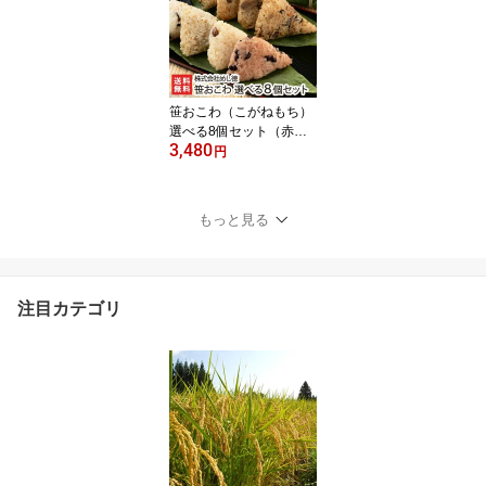
ガネモチ/正月用/メイ
ド・イン上越】【お土産/
手土産/プレゼント/ギフ
トに！贈り物】【送料無
料】 お中元
笹おこわ（こがねもち）
選べる8個セット（赤
3,480
飯・醤油・ふきんと・き
円
のこ・五目・鶏ごぼう・
鶏五目・あさり）※新潟
産こがねもち使用 株式会
もっと見る
社めし徳【オコワ/コガネ
モチ/もち米】【お土産/
手土産/プレゼント/ギフ
トに！贈り物】【送料無
注目カテゴリ
料】 お中元