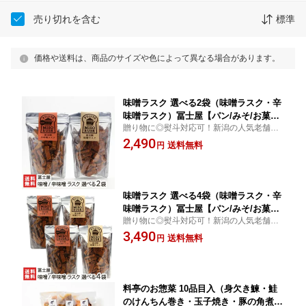
売り切れを含む
標準
価格や送料は、商品のサイズや色によって異なる場合があります。
味噌ラスク 選べる2袋（味噌ラスク・辛
味噌ラスク）冨士屋【パン/みそ/お菓子/
贈り物に◎熨斗対応可！新潟の人気老舗パ
新潟土産】【お土産/手土産/プレゼント/
ン屋「冨士屋」がお届けする「味噌ラス
2,490
ギフトに！贈り物】【送料無料】 お中
送料無料
円
ク」「辛味噌ラスク」。カリカリの食感と
元
濃いめの味付けがクセになる！
味噌ラスク 選べる4袋（味噌ラスク・辛
味噌ラスク）冨士屋【パン/みそ/お菓子/
贈り物に◎熨斗対応可！新潟の人気老舗パ
新潟土産】【お土産/手土産/プレゼント/
ン屋「冨士屋」がお届けする「味噌ラス
3,490
ギフトに！贈り物】【送料無料】 お中
送料無料
円
ク」「辛味噌ラスク」。カリカリの食感と
元
濃いめの味付けがクセになる！
料亭のお惣菜 10品目入（身欠き鰊・鮭
のけんちん巻き・玉子焼き・豚の角煮・