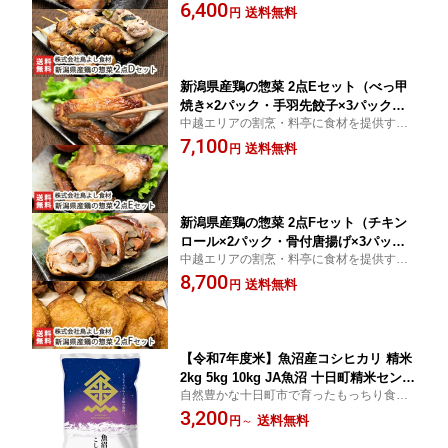
株式会社鳥よし食材が手掛ける新潟県産鶏
6,400
潟県産鶏使用/お惣菜/瞬間冷凍/惣菜詰め
送料無料
円
のお惣菜です。
合わせ/湯煎・自然解凍/加熱調理済/真空
パック/便利/冷凍食品】【送料無料】 お
中元
新潟県産鶏の惣菜 2点Eセット（べっ甲
焼き×2パック・手羽先餃子×3パック）
中越エリアの割烹・料亭に食材を提供する
株式会社鳥よし食材【新潟県産鶏使用/
株式会社鳥よし食材が手掛ける新潟県産鶏
7,100
お惣菜/瞬間冷凍/惣菜詰め合わせ/湯煎・
送料無料
円
のお惣菜です。
自然解凍/加熱調理済/真空パック/便利/
冷凍食品】【送料無料】 お中元
新潟県産鶏の惣菜 2点Fセット（チキン
ロール×2パック・骨付唐揚げ×3パッ
中越エリアの割烹・料亭に食材を提供する
ク）株式会社鳥よし食材【新潟県産鶏使
株式会社鳥よし食材が手掛ける新潟県産鶏
8,700
用/お惣菜/瞬間冷凍/惣菜詰め合わせ/湯
送料無料
円
のお惣菜です。
煎・自然解凍/加熱調理済/真空パック/便
利/冷凍食品】【送料無料】 お中元
【令和7年度米】魚沼産コシヒカリ 精米
2kg 5kg 10kg JA魚沼 十日町精米センタ
自然豊かな十日町市で育ったもっちり食感
ー 新潟直送計画 こしひかり ライス お
が魅力の魚沼産コシヒカリ。炊き上がりの
3,200
米 新潟県 生産者直送 お取り寄せ ギフ
送料無料
円
～
香りの良さや甘み・旨味のあるコク深い味
ト プレゼント 贈り物 お中元
わいが評判です。春頃からは雪室で熟成さ