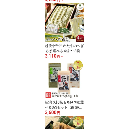
円
～
くら 海鮮漬物 鮭の塩辛
株式会社 三幸 新潟県 生
産者直送 お取り寄せ ギ
フト プレゼント 贈り物
代金引換決済不可
越後小千谷 わたやのへぎ
そば 選べる 4袋 〜 8袋
3,110
株式会社 わたや 新潟名
円
～
物 乾麺 へぎ蕎麦 新潟そ
ば ソバ そばセット 皇室
献上 新潟県 生産者直送
お取り寄せ ギフト プレ
ゼント 贈り物 送料無料
年越し蕎麦 年越しそば
お中元
新潟 久比岐もち(470g)選
べる3点セット【白餅/豆
3,600
餅/豆もち/草餅/しそ餅/ご
円
ま餅/ゴマもち/のり餅/海
苔もち/黒豆餅/玄米餅/玄
米もち】【こがねもち/コ