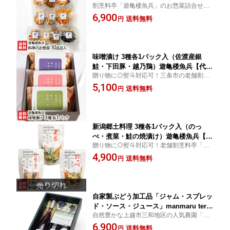
割烹料亭「遊亀楼魚兵」のお惣菜詰合せで
鮭の味噌漬け・筑前煮・卯の花・ひじ
す。どれも実際にお店で提供している自慢
6,900
き・金平牛蒡・支那竹旨煮）遊亀楼魚兵
送料無料
円
の味！袋から取り出してそのまま食べられ
【代金引換不可】【割烹料亭/お惣菜/老
ます。名店の味をぜひご家庭で堪能してく
舗/燕三条】【送料無料】
ださい。
味噌漬け 3種各1パック入（佐渡産銀
鮭・下田豚・越乃鶏）遊亀楼魚兵【代金
贈り物に◎熨斗対応可！三条市の老舗割烹
引換不可】【特製味噌/老舗割烹料亭/燕
料亭「遊亀楼魚兵」の味噌漬け詰合せで
5,100
三条】【お土産/手土産/プレゼント/ギフ
送料無料
円
す。特製味噌と相性抜群な食材だからこ
トに！贈り物】【送料無料】
そ、味噌と素材両方の旨味を味わえます。
新潟郷土料理 3種各1パック入（のっ
ぺ・煮菜・鮭の焼漬け）遊亀楼魚兵【代
贈り物に◎熨斗対応可！老舗割烹料亭「遊
金引換不可】【特製味噌/老舗割烹料亭/
亀楼魚兵」が、新潟の食文化を伝えつづけ
4,900
燕三条】【お土産/手土産/プレゼント/ギ
送料無料
円
るべく、あらためて郷土料理に向き合って
フトに！贈り物】【送料無料】
作り上げた3品。
自家製ぶどう加工品「ジャム・スプレッ
ド・ソース・ジュース」manmaru terra
自然豊かな上越市三和地区の人気農園「Am
ce【自家栽培ぶどう使用/マスカット・
aya farm」のマスカット・ベーリーAを生搾
6,900
ベーリーA/生搾り/葡萄/ブドウ】【送料
送料無料
円