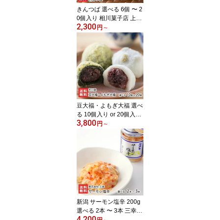
きんつば 選べる 6個 〜 2
0個入り 相川菓子店 上越
2,300
市高田 金鍔 薄皮 北海道
円
～
産小豆 自家製 粒餡 つぶ
あん 絶品 お取り寄せグ
ルメ お茶うけ まるどり
っ!UP 新潟県 生産者直送
お取り寄せ ギフト プレ
ゼント 贈り物 送料無料
お中元
豆大福・よもぎ大福 選べ
る 10個入り or 20個入り
3,800
市川屋 和菓子 新潟県産
円
～
こがねもち 北海道産小豆
つぶあん 国産青豆 笹川
流れの塩 村上市岩船産ヨ
モギ だいふく スイーツ
新潟県 生産者直送 お取
り寄せ ギフト プレゼン
ト 贈り物
新潟 サーモン塩辛 200g
選べる 2本 〜 3本 三幸
4,200
シューイチで紹介 鮭 い