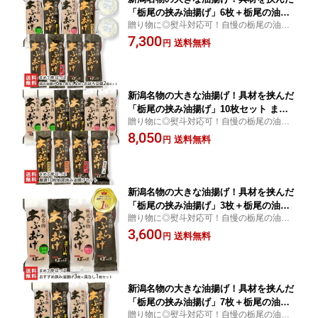
「栃尾の挟み油揚げ」6枚＋栃尾の油揚
贈り物に◎熨斗対応可！自慢の栃尾の油揚
げ（具なし）2枚＋おぼろ豆腐2個セット
げに、様々な具材を挟み込んだ「栃尾挟み
7,300
まめ工房 ぽっぽ ジャンボ油揚げ ケンミ
送料無料
円
油揚げ」6枚＋栃尾の油揚げ（具なし）2枚
ンショー 新潟県 生産者直送 お取り寄せ
＋おぼろ豆腐2個のセット！
ギフト プレゼント 贈り物 代金引換決済
不可 お中元
新潟名物の大きな油揚げ！具材を挟んだ
「栃尾の挟み油揚げ」10枚セット まめ
贈り物に◎熨斗対応可！自慢の栃尾の油揚
工房 ぽっぽ ジャンボ油揚げ ケンミンシ
げに、様々な具材を挟み込んだ「栃尾挟み
8,050
ョー 新潟県 生産者直送 お取り寄せ ギ
送料無料
円
油揚げ」10枚セット！温めるだけで色々な
フト プレゼント 贈り物 代金引換決済不
味が楽しめます。
可 お中元
新潟名物の大きな油揚げ！具材を挟んだ
「栃尾の挟み油揚げ」3枚＋栃尾の油揚
贈り物に◎熨斗対応可！自慢の栃尾の油揚
げ（具なし）1枚セット まめ工房 ぽっぽ
げに、様々な具材を挟み込んだ「栃尾挟み
3,600
ジャンボ油揚げ ケンミンショー 新潟県
送料無料
円
油揚げ」3枚＋栃尾の油揚げ（具なし）1枚
生産者直送 お取り寄せ ギフト プレゼン
セット！
ト 贈り物 代金引換決済不可 お中元
新潟名物の大きな油揚げ！具材を挟んだ
「栃尾の挟み油揚げ」7枚＋栃尾の油揚
贈り物に◎熨斗対応可！自慢の栃尾の油揚
げ（具なし）1枚セット まめ工房 ぽっぽ