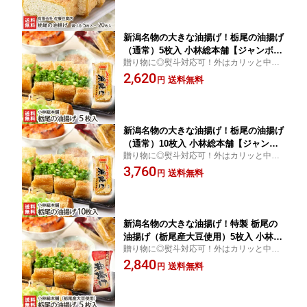
ッとした食感はまさに新潟が全国に誇るご
当地グルメ！
新潟名物の大きな油揚げ！栃尾の油揚げ
（通常）5枚入 小林総本舗【ジャンボ油
贈り物に◎熨斗対応可！外はカリッと中は
揚げ/ケンミンショー】【お土産/手土産/
ふっくら柔らかな栃尾の油揚げ！厳選した
2,620
プレゼント/ギフトに！贈り物】【送料
送料無料
円
大豆とこだわりの製法が美味しさの秘密で
無料】 お中元
す！
新潟名物の大きな油揚げ！栃尾の油揚げ
（通常）10枚入 小林総本舗【ジャンボ
贈り物に◎熨斗対応可！外はカリッと中は
油揚げ/ケンミンショー】【お土産/手土
ふっくら柔らかな栃尾の油揚げ！厳選した
3,760
産/プレゼント/ギフトに！贈り物】【送
送料無料
円
大豆とこだわりの製法が美味しさの秘密で
料無料】 お中元
す！
新潟名物の大きな油揚げ！特製 栃尾の
油揚げ（栃尾産大豆使用）5枚入 小林総
贈り物に◎熨斗対応可！外はカリッと中は
本舗【ジャンボ油揚げ/ケンミンショ
ふっくら柔らかな栃尾の油揚げ！厳選した
2,840
ー】【お土産/手土産/プレゼント/ギフト
送料無料
円
大豆とこだわりの製法が美味しさの秘密で
に！贈り物】【送料無料】 お中元
す！