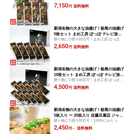
げに、様々な具材を挟み込んだ「栃尾挟み
7,150
ジャンボ油揚げ ケンミンショー 新潟県
送料無料
円
油揚げ」7枚＋栃尾の油揚げ（具なし）1枚
生産者直送 お取り寄せ ギフト プレゼン
セット！
ト 贈り物 代金引換決済不可 お中元
新潟名物の大きな油揚げ！栃尾の油揚げ
5枚セット まめ工房 ぽっぽ テレビ放映
贈り物に◎熨斗対応可！まめ工房 ぽっぽの
で大注目 ジャンボ油揚げ ケンミンショ
栃尾の油揚げセット。外はカリッ、中はふ
2,650
ー 新潟県 生産者直送 お取り寄せ ギフ
送料無料
円
んわり。キメが細かく、なめらかな舌触り
ト プレゼント 贈り物 代金引換決済不可
のジャンボ油揚げ！
お中元
新潟名物の大きな油揚げ！栃尾の油揚げ
10枚セット まめ工房 ぽっぽ テレビ放映
贈り物に◎熨斗対応可！まめ工房 ぽっぽの
で大注目 ジャンボ油揚げ ケンミンショ
栃尾の油揚げセット。外はカリッ、中はふ
4,500
ー 新潟県 生産者直送 お取り寄せ ギフ
送料無料
円
んわり。キメが細かく、なめらかな舌触り
ト プレゼント 贈り物 代金引換決済不可
のジャンボ油揚げ！
お中元
新潟名物の大きな油揚げ！栃尾の油揚げ
5枚入り 〜 20枚入り 佐藤豆腐店 ジャン
贈り物に◎熨斗対応可！100年にわたって
ボ油揚げ ケンミンショー 新潟県 生産者
油揚げを作り続ける佐藤豆腐店から「栃尾
2,450
直送 お取り寄せ ギフト プレゼント 贈
送料無料
円
～
の油揚げ」を直送！外はパリッと中はフワ
り物 お中元