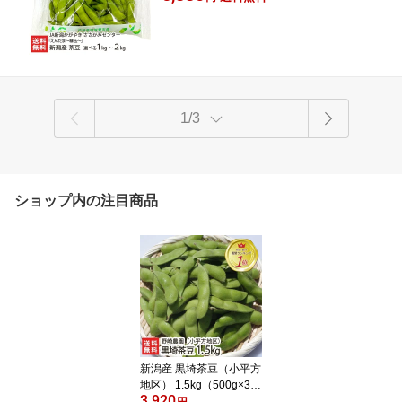
風味が濃く、旨味が強いため、食べる手が
直送 お取り寄せ ギフト プレゼント 贈
止まりません。可愛らしいパッケージも好
り物 送料無料
評です！
1/3
ショップ内の注目商品
新潟産 黒埼茶豆（小平方
地区） 1.5kg（500g×3
3,920
袋）野崎農園 黒崎茶豆