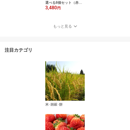
選べる8個セット（赤
3,480
飯・醤油・ふきんと・き
円
のこ・五目・鶏ごぼう・
鶏五目・あさり）※新潟
産こがねもち使用 株式会
もっと見る
社めし徳【オコワ/コガネ
モチ/もち米】【お土産/
手土産/プレゼント/ギフ
トに！贈り物】【送料無
注目カテゴリ
料】 お中元
米･雑穀･餅