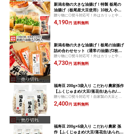
新潟名物の大きな油揚げ！特製 栃尾の
油揚げ（栃尾産大豆使用）10枚入 小林
贈り物に◎熨斗対応可！外はカリッと中は
総本舗【ジャンボ油揚げ/ケンミンショ
ふっくら柔らかな栃尾の油揚げ！厳選した
4,190
ー】【お土産/手土産/プレゼント/ギフト
送料無料
円
大豆とこだわりの製法が美味しさの秘密で
に！贈り物】【送料無料】 お中元
す！
新潟名物の大きな油揚げ！栃尾の油揚げ
詰め合わせセット（通常の油揚げ2枚、
贈り物に◎熨斗対応可！外はカリッと中は
栃尾産大豆の油揚げ2枚、味噌漬け油揚
ふっくら柔らかな栃尾の油揚げ！厳選した
4,730
げ、キムチ漬け油揚げ、かつおぶし醤
送料無料
円
大豆とこだわりの製法が美味しさの秘密で
油）小林総本舗【ジャンボ油揚げ/ケン
す！
ミンショー】【ギフトに・贈り物】【送
料無料】 お中元
福寿豆 200g×3袋入り こだわり農家孫作
【ふくじゅまめ/大豆/落花生/あられ/豆
贈り物に◎熨斗対応可！自家製の大豆と、
菓子/国産原料/新潟/新潟県産】【お土
国産の落花生・アラレを砂糖に絡めた豆菓
2,400
産/手土産/プレゼント/ギフトに！贈り
送料無料
円
子。昔ながらのシンプルな味付けは、子ど
物】【送料無料】 お中元
もから大人まで幅広い世代に人気です。
福寿豆 200g×6袋入り こだわり農家 孫
作【ふくじゅまめ/大豆/落花生/あられ/