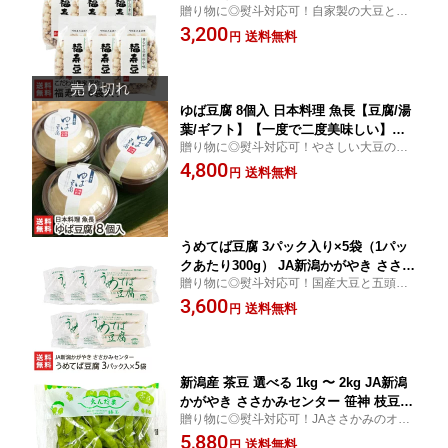
贈り物に◎熨斗対応可！自家製の大豆と、
豆菓子/国産原料/新潟/新潟県産】【お土
国産の落花生・アラレを砂糖に絡めた豆菓
3,200
産/手土産/プレゼント/ギフトに！贈り
送料無料
円
子。昔ながらのシンプルな味付けは、子ど
物】【送料無料】 お中元
もから大人まで幅広い世代に人気です。
ゆば豆腐 8個入 日本料理 魚長【豆腐/湯
葉/ギフト】【一度で二度美味しい】
贈り物に◎熨斗対応可！やさしい大豆の甘
【お土産/手土産/プレゼント/ギフトに！
さとなめらかな食感が大人気の魚長名物
4,800
贈り物】【送料無料】 お中元
送料無料
円
「ゆば豆腐」！特製ダシ汁と黒蜜からお選
びいただけます！
うめてば豆腐 3パック入り×5袋（1パッ
クあたり300g） JA新潟かがやき ささか
贈り物に◎熨斗対応可！国産大豆と五頭の
みセンター 生産者直送【国産大豆100%
水を使用。なめらかな口あたりの中に大豆
3,600
ささかみ産エンレイ・北海道産トヨムス
送料無料
円
の風味がしっかりと感じられる豆腐です。
メ使用 とうふ トウフ 冷奴 お取り寄せ
充てん製法により日持ちがよく、買い置き
グルメ】【お土産/手土産/ギフトに！贈
にもピッタリ。
り物】【送料無料】 お中元
新潟産 茶豆 選べる 1kg 〜 2kg JA新潟
かがやき ささかみセンター 笹神 枝豆
贈り物に◎熨斗対応可！JAささかみのオリ
ちゃまめ えだまめ チャマメ エダマメ
ジナル堆肥で育てた新鮮な枝豆をお届け！
5,880
有機農業 えんだま 縁玉 新潟県 生産者
送料無料
円