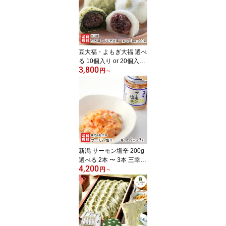
っ!UP 新潟県 生産者直送
お取り寄せ ギフト プレ
ゼント 贈り物 送料無料
お中元
豆大福・よもぎ大福 選べ
る 10個入り or 20個入り
3,800
市川屋 和菓子 新潟県産
円
～
こがねもち 北海道産小豆
つぶあん 国産青豆 笹川
流れの塩 村上市岩船産ヨ
モギ だいふく スイーツ
新潟県 生産者直送 お取
り寄せ ギフト プレゼン
ト 贈り物
新潟 サーモン塩辛 200g
選べる 2本 〜 3本 三幸
4,200
シューイチで紹介 鮭 い
円
～
くら 海鮮漬物 鮭の塩辛
株式会社 三幸 新潟県 生
産者直送 お取り寄せ ギ
フト プレゼント 贈り物
代金引換決済不可