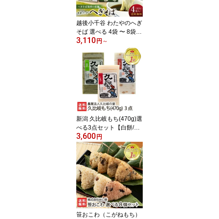
越後小千谷 わたやのへぎ
そば 選べる 4袋 〜 8袋
3,110
株式会社 わたや 新潟名
円
～
物 乾麺 へぎ蕎麦 新潟そ
ば ソバ そばセット 皇室
献上 新潟県 生産者直送
お取り寄せ ギフト プレ
ゼント 贈り物 送料無料
年越し蕎麦 年越しそば
お中元
新潟 久比岐もち(470g)選
べる3点セット【白餅/豆
3,600
餅/豆もち/草餅/しそ餅/ご
円
ま餅/ゴマもち/のり餅/海
苔もち/黒豆餅/玄米餅/玄
米もち】【こがねもち/コ
ガネモチ/正月用/メイ
ド・イン上越】【お土産/
手土産/プレゼント/ギフ
トに！贈り物】【送料無
料】 お中元
笹おこわ（こがねもち）