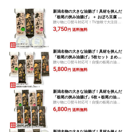
新潟名物の大きな油揚げ！具材を挟んだ
「栃尾の挟み油揚げ」 ＋ おぼろ豆腐 2
贈り物に◎熨斗対応可！TV放映で大注目の
個セット まめ工房 ぽっぽ ジャンボ油揚
栃尾の油揚げ！様々な具材を挟み込んだ
3,750
げ ケンミンショー 新潟県 生産者直送
送料無料
円
「栃尾挟み油揚げ」3枚＋特製おぼろ豆腐2
お取り寄せ ギフト プレゼント 贈り物
個を合わせたお得なセット！
代金引換決済不可 お中元
新潟名物の大きな油揚げ！具材を挟んだ
「栃尾の挟み油揚げ」5枚セット まめ工
贈り物に◎熨斗対応可！自慢の栃尾の油揚
房 ぽっぽジャンボ油揚げ ケンミンショ
げに、様々な具材を挟み込んだ「栃尾挟み
5,800
ー 新潟県 生産者直送 お取り寄せ ギフ
送料無料
円
油揚げ」5枚セット！温めるだけで色々な味
ト プレゼント 贈り物 代金引換決済不可
が楽しめます。
お中元
新潟名物の大きな油揚げ！具材を挟んだ
「栃尾の挟み油揚げ」6枚＋栃尾の油揚
贈り物に◎熨斗対応可！自慢の栃尾の油揚
げ（具なし）2枚セット まめ工房 ぽっぽ
げに、様々な具材を挟み込んだ「栃尾挟み
6,800
ジャンボ油揚げ ケンミンショー 新潟県
送料無料
円
油揚げ」6枚＋栃尾の油揚げ（具なし）2枚
生産者直送 お取り寄せ ギフト プレゼン
セット！
ト 贈り物 代金引換決済不可 お中元
新潟名物の大きな油揚げ！具材を挟んだ