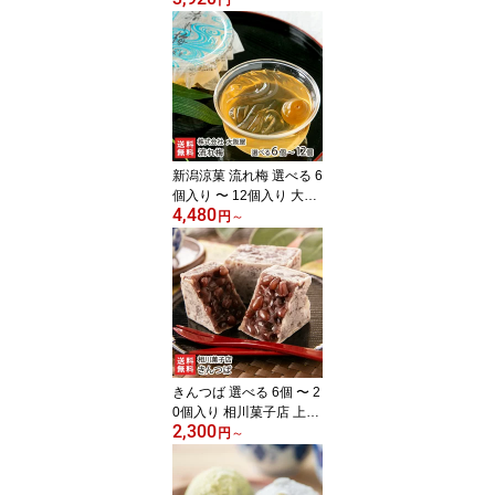
円
くろさき茶豆 新鮮 枝豆
新潟県 生産者直送 お取
り寄せ ギフト プレゼン
ト 贈り物 代金引換決済
不可
新潟涼菓 流れ梅 選べる 6
個入り 〜 12個入り 大阪
4,480
屋 国産の梅果汁 くずき
円
～
り風のゼリー 和菓子 老
舗 新潟県 生産者直送 お
取り寄せ ギフト プレゼ
ント 贈り物 送料無料
きんつば 選べる 6個 〜 2
0個入り 相川菓子店 上越
2,300
市高田 金鍔 薄皮 北海道
円
～
産小豆 自家製 粒餡 つぶ
あん 絶品 お取り寄せグ
ルメ お茶うけ まるどり