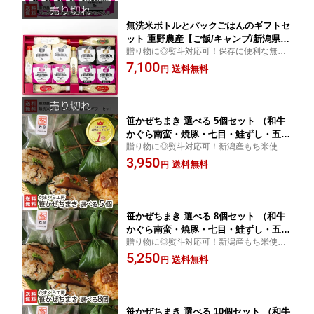
無洗米ボトルとパックごはんのギフトセ
ット 重野農産【ご飯/キャンプ/新潟県
贈り物に◎熨斗対応可！保存に便利な無洗
産/湯煎/アウトドア】【お土産/手土産/
米ボトルと、まるで炊き立てのような美味
7,100
ギフトに！贈り物】【送料無料】 お中
送料無料
円
しさのパックごはんを詰め合わせました。
元
お世話になっている方やご家族への贈り物
にオススメ。
笹かぜちまき 選べる 5個セット （和牛
かぐら南蛮・焼豚・七目・鮭ずし・五
贈り物に◎熨斗対応可！新潟産もち米使
穀） かまくら工房 笹ちまき 中華ちまき
用！国産食材のみで作られる笹かぜちま
3,950
おこわ 新潟県産もち米 笹 お土産 端午
送料無料
円
き！8種類の豊富なラインナップ♪もち米と
の節句 食べ比べ 新潟県 生産者直送 お
具材の旨みを堪能できる絶品ちまき！
取り寄せ ギフト プレゼント 贈り物 送
料無料 お中元
笹かぜちまき 選べる 8個セット （和牛
かぐら南蛮・焼豚・七目・鮭ずし・五
贈り物に◎熨斗対応可！新潟産もち米使
穀・ぼう鱈・山菜・いかめし） かまく
用！国産食材のみで作られる笹かぜちま
5,250
ら工房 笹ちまき 中華ちまき おこわ 新
送料無料
円
き！8種類の豊富なラインナップ♪もち米と
潟県産もち米 笹 お土産 端午の節句 食
具材の旨みを堪能できる絶品ちまき！
べ比べ 新潟県 生産者直送 お取り寄せ
ギフト プレゼント 贈り物 送料無料 お
中元
笹かぜちまき 選べる 10個セット （和牛