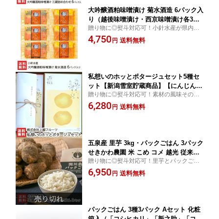
大吟醸酒粕味噌漬け 菊水酒造 6パック入
り（越後味噌漬け・西京味噌漬け各3パ
贈り物に◎熨斗対応可！小針水産が県内の
ック） 小針水産 みそづけ 酒かす トラ
酒蔵とコラボした「大吟醸酒粕漬け」。フ
4,750
ウトサーモン ご飯のお供 コラボ 新潟県
送料無料
円
ルーティーな香りの「大吟醸酒粕」に、店
生産者直送 お取り寄せ ギフト プレゼン
オリジナルの越後味噌と西京味噌をそれぞ
ト 贈り物 送料無料 お中元
れブレンド。
私想いのホッとポタージュセット5種セ
ット【新潟雪室貯蔵商品】【にんじん/
贈り物に◎熨斗対応可！素材の風味そのま
たまねぎ/かぼちゃ/じゃがいも/さつまい
ま！雪室貯蔵された野菜を使用！化学調味
6,280
も】【お土産/手土産/プレゼント/ギフト
送料無料
円
料・合成着色料無添加で仕上げた優しいポ
に！贈り物】【送料無料】 お中元
タージュです！
五泉産 里芋 3kg・パックごはん 3パック
せきかわ農園 米 こめ コメ 越光 従来品
贈り物に◎熨斗対応可！里芋とパックごは
種 こしひかり さといも サトイモ 里い
んのセットをご紹介！里芋は、高級料亭か
6,950
も さと芋 詰め合わせ セット 新潟県 生
送料無料
円
らも注文が入る逸品！従来品種コシヒカリ
産者直送 お取り寄せ ギフト プレゼント
のパックごはんは、しっかりとした弾力と
贈り物 送料無料
やさしい甘み。
パックごはん 3種3パック Aセット 化粧
箱入（「コシヒカリ」「新之助」「コシ