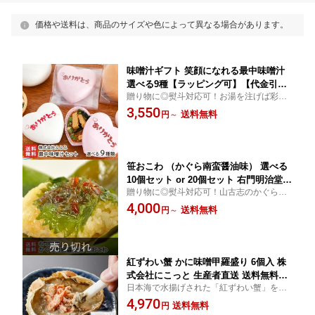
価格や送料は、商品のサイズや色によって異なる場合があります。
味噌汁ギフト 笑顔になれる最中味噌汁
選べる9種【ラッピング可】【代金引換
贈り物に◎熨斗対応可！お湯を注げば彩り
決済不可】【もなか/みそ汁】【最中み
豊かな具材が溢れ出す！見た目も可愛く、
3,550
そ汁/プレゼント/バレンタイン/ホワイト
送料無料
円
～
何よりおいしい！皆でわいわいにぎやか、
デー/お祝い/内祝/お返し/簡単調理時短/
贈り物の新定番！
ギフトに！贈り物】【送料無料】 お中
元
笹おこわ （かぐら南蛮醤油味） 選べる
10個セット or 20個セット 右門明治堂
贈り物に◎熨斗対応可！山古志のかぐら南
笹おこわ 醤油おこわ おこわ かぐら南蛮
蛮を甘辛く炒めたピリ辛”笹おこわ”！笹のま
4,000
長岡市 新潟県 生産者直送 お取り寄せ
送料無料
円
～
ろやかな風味ともちもち食感。絶品としか
ギフト プレゼント 贈り物 送料無料 お
言えません！
中元
紅ずわい蟹 かに味噌甲羅盛り 6個入 株
式会社にこっと 生産者直送 送料無料
日本海で水揚げされた「紅ずわい蟹」を10
【新潟直送計画 ズワイガニ 蟹味噌 カニ
0％使用した「甲羅盛り」。味噌の味わいが
4,970
ミソ かにみそ 酒肴 おつまみ 甲羅酒】
送料無料
円
濃厚で、蟹本来の旨みをご堪能いただけま