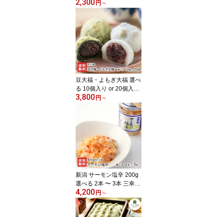
2,300
市高田 金鍔 薄皮 北海道
円
～
産小豆 自家製 粒餡 つぶ
あん 絶品 お取り寄せグ
ルメ お茶うけ まるどり
っ!UP 新潟県 生産者直送
お取り寄せ ギフト プレ
ゼント 贈り物 送料無料
お中元
豆大福・よもぎ大福 選べ
る 10個入り or 20個入り
3,800
市川屋 和菓子 新潟県産
円
～
こがねもち 北海道産小豆
つぶあん 国産青豆 笹川
流れの塩 村上市岩船産ヨ
モギ だいふく スイーツ
新潟県 生産者直送 お取
り寄せ ギフト プレゼン
ト 贈り物
新潟 サーモン塩辛 200g
選べる 2本 〜 3本 三幸
4,200
シューイチで紹介 鮭 い
円
～
くら 海鮮漬物 鮭の塩辛
株式会社 三幸 新潟県 生