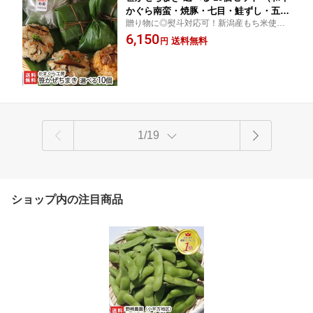
かぐら南蛮・焼豚・七目・鮭ずし・五
贈り物に◎熨斗対応可！新潟産もち米使
穀・ぼう鱈・山菜・いかめし） かまく
用！国産食材のみで作られる笹かぜちま
6,150
ら工房 笹ちまき 中華ちまき おこわ 新
送料無料
円
き！8種類の豊富なラインナップ♪もち米と
潟県産もち米 笹 お土産 端午の節句 食
具材の旨みを堪能できる絶品ちまき！
べ比べ 新潟県 生産者直送 お取り寄せ
ギフト プレゼント 贈り物 送料無料 お
中元
1/19
ショップ内の注目商品