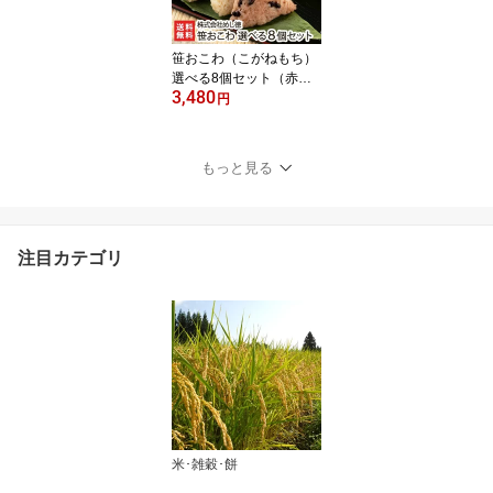
手土産/プレゼント/ギフ
トに！贈り物】【送料無
料】 お中元
笹おこわ（こがねもち）
選べる8個セット（赤
3,480
飯・醤油・ふきんと・き
円
のこ・五目・鶏ごぼう・
鶏五目・あさり）※新潟
産こがねもち使用 株式会
もっと見る
社めし徳【オコワ/コガネ
モチ/もち米】【お土産/
手土産/プレゼント/ギフ
トに！贈り物】【送料無
注目カテゴリ
料】 お中元
米･雑穀･餅