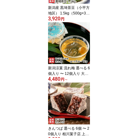
新潟産 黒埼茶豆（小平方
地区） 1.5kg（500g×3
3,920
袋）野崎農園 黒崎茶豆
円
くろさき茶豆 新鮮 枝豆
新潟県 生産者直送 お取
り寄せ ギフト プレゼン
ト 贈り物 代金引換決済
不可
新潟涼菓 流れ梅 選べる 6
個入り 〜 12個入り 大阪
4,480
屋 国産の梅果汁 くずき
円
～
り風のゼリー 和菓子 老
舗 新潟県 生産者直送 お
取り寄せ ギフト プレゼ
ント 贈り物 送料無料
きんつば 選べる 6個 〜 2
0個入り 相川菓子店 上越