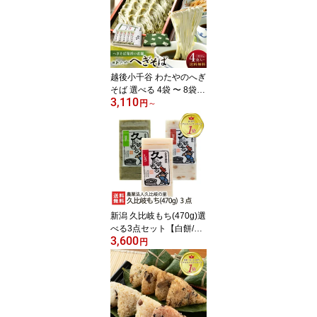
産者直送 お取り寄せ ギ
フト プレゼント 贈り物
代金引換決済不可
越後小千谷 わたやのへぎ
そば 選べる 4袋 〜 8袋
3,110
株式会社 わたや 新潟名
円
～
物 乾麺 へぎ蕎麦 新潟そ
ば ソバ そばセット 皇室
献上 新潟県 生産者直送
お取り寄せ ギフト プレ
ゼント 贈り物 送料無料
年越し蕎麦 年越しそば
お中元
新潟 久比岐もち(470g)選
べる3点セット【白餅/豆
3,600
餅/豆もち/草餅/しそ餅/ご
円
ま餅/ゴマもち/のり餅/海
苔もち/黒豆餅/玄米餅/玄
米もち】【こがねもち/コ
ガネモチ/正月用/メイ
ド・イン上越】【お土産/