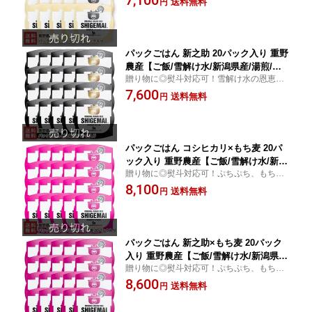
7,100
送料無料
円
チンすれば、ホカホカごはんを食べられま
すよ。
パックごはん 新之助 20パック入り 重野
農産【ご飯/雪解け水/新潟県産/湯煎/ア
贈り物に◎熨斗対応可！雪解け水の恩恵を
ウトドア】【お土産/手土産/ギフトに！
受けて育った新之助のパックごはん！チン
7,600
贈り物】【送料無料】 お中元
送料無料
円
すれば、ホカホカごはんを食べられます
よ。
パックごはん コシヒカリ×もち麦 20パ
ック入り 重野農産【ご飯/雪解け水/新潟
贈り物に◎熨斗対応可！ぷちぷち、もちも
県産/湯煎/アウトドア】【お土産/手土
ち食感が美味しい「もち麦入り」のパック
8,100
産/ギフトに！贈り物】【送料無料】 お
送料無料
円
ごはん！チンすれば、ホカホカごはんを食
中元
べられますよ。
パックごはん 新之助×もち麦 20パック
入り 重野農産【ご飯/雪解け水/新潟県
贈り物に◎熨斗対応可！ぷちぷち、もちも
産/湯煎/アウトドア】【お土産/手土産/
ち食感が美味しい「もち麦入り」のパック
8,600
ギフトに！贈り物】【送料無料】 お中
送料無料
円
ごはん！チンすれば、ホカホカごはんを食
元
べられますよ。