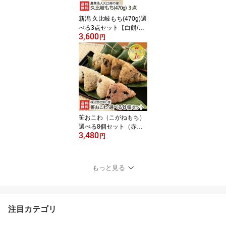
お中元
新潟 久比岐もち(470g)選
べる3点セット【白餅/豆
3,600
餅/豆もち/草餅/しそ餅/ご
円
ま餅/ゴマもち/のり餅/海
苔もち/黒豆餅/玄米餅/玄
米もち】【こがねもち/コ
ガネモチ/正月用/メイ
ド・イン上越】【お土産/
手土産/プレゼント/ギフ
トに！贈り物】【送料無
料】 お中元
笹おこわ（こがねもち）
選べる8個セット（赤
3,480
飯・醤油・ふきんと・き
円
のこ・五目・鶏ごぼう・
鶏五目・あさり）※新潟
産こがねもち使用 株式会
もっと見る
社めし徳【オコワ/コガネ
モチ/もち米】【お土産/
手土産/プレゼント/ギフ
トに！贈り物】【送料無
注目カテゴリ
料】 お中元