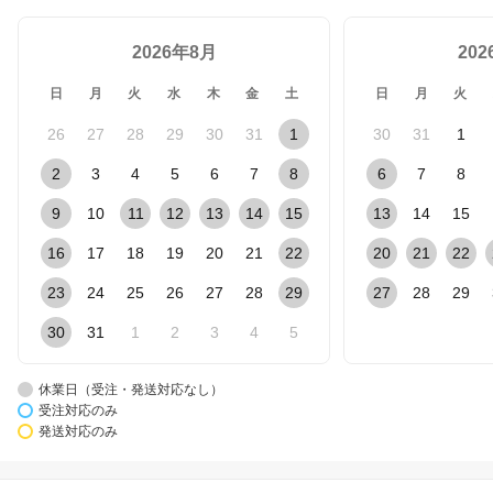
2026年8月
20
日
月
火
水
木
金
土
日
月
火
26
27
28
29
30
31
1
30
31
1
2
3
4
5
6
7
8
6
7
8
9
10
11
12
13
14
15
13
14
15
16
17
18
19
20
21
22
20
21
22
23
24
25
26
27
28
29
27
28
29
30
31
1
2
3
4
5
休業日（受注・発送対応なし）
受注対応のみ
発送対応のみ