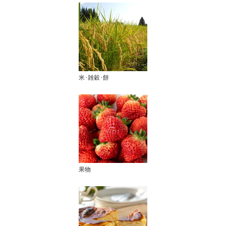
米･雑穀･餅
果物