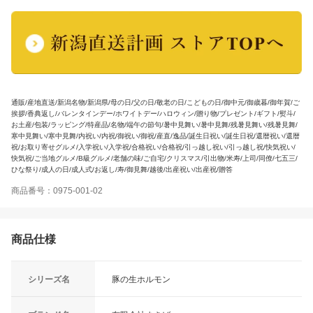
通販/産地直送/新潟名物/新潟県/母の日/父の日/敬老の日/こどもの日/御中元/御歳暮/御年賀/ご
挨拶/香典返し/バレンタインデー/ホワイトデー/ハロウィン/贈り物/プレゼント/ギフト/熨斗/
お土産/包装/ラッピング/特産品/名物/端午の節句/暑中見舞い/暑中見舞/残暑見舞い/残暑見舞/
寒中見舞い/寒中見舞/内祝い/内祝/御祝い/御祝/産直/逸品/誕生日祝い/誕生日祝/還暦祝い/還暦
祝/お取り寄せグルメ/入学祝い/入学祝/合格祝い/合格祝/引っ越し祝い/引っ越し祝/快気祝い/
快気祝/ご当地グルメ/B級グルメ/老舗の味/ご自宅/クリスマス/引出物/米寿/上司/同僚/七五三/
ひな祭り/成人の日/成人式/お返し/寿/御見舞/越後/出産祝い/出産祝/贈答
商品番号：0975-001-02
商品仕様
シリーズ名
豚の生ホルモン