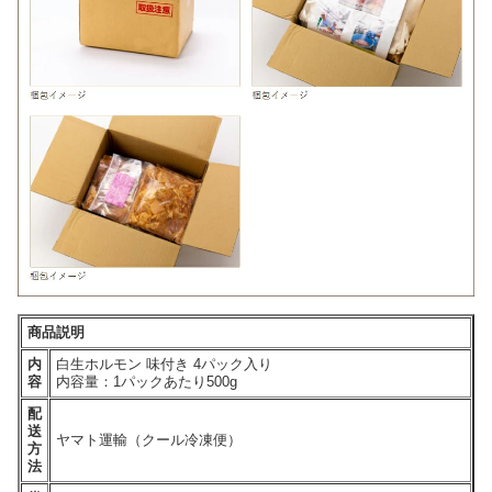
商品説明
内
白生ホルモン 味付き 4パック入り
容
内容量：1パックあたり500g
配
送
ヤマト運輸（クール冷凍便）
方
法