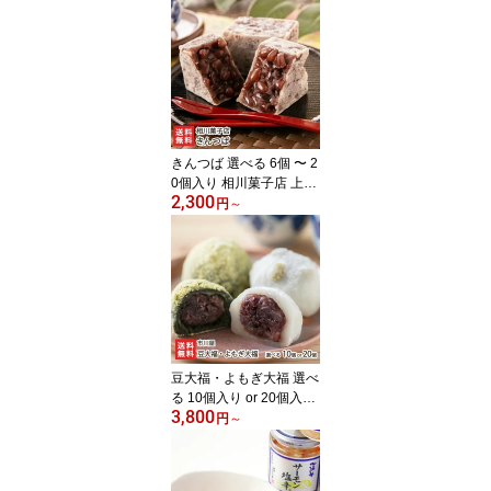
り風のゼリー 和菓子 老
舗 新潟県 生産者直送 お
取り寄せ ギフト プレゼ
ント 贈り物 送料無料
きんつば 選べる 6個 〜 2
0個入り 相川菓子店 上越
2,300
市高田 金鍔 薄皮 北海道
円
～
産小豆 自家製 粒餡 つぶ
あん 絶品 お取り寄せグ
ルメ お茶うけ まるどり
っ!UP 新潟県 生産者直送
お取り寄せ ギフト プレ
ゼント 贈り物 送料無料
お中元
豆大福・よもぎ大福 選べ
る 10個入り or 20個入り
3,800
市川屋 和菓子 新潟県産
円
～
こがねもち 北海道産小豆
つぶあん 国産青豆 笹川
流れの塩 村上市岩船産ヨ