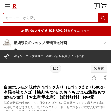
8/11(火)01:59まで
要エントリー
新潟県公式ショップ 新潟直送計画
ポイントアップ期間中 ! 通常商品 全会員ポイント2倍
1/10
動画
白生ホルモン 味付き 4パック入り（1パックあたり500g）
有限会社まきば 【焼肉/もつ/モツ/おうちごはん/惣菜/もつ
煮/モツ煮】【お土産/手土産】【送料無料】 お中元
鮮度が抜群の生ホルモン。仕入れたばかりの国産豚ホルモンを職人が丁寧に
洗浄してさばきました。魚沼のソウルフード「もつ焼き」は噛むたびに旨味