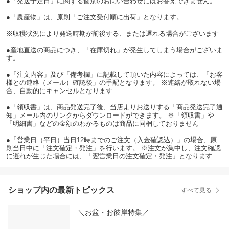
●「発送予定日」に関する個別のお問い合わせにはお答えできません。
●「農産物」は、原則「ご注文受付順に出荷」となります。
※収穫状況により発送時期が前後する、または遅れる場合がございます
●産地直送の商品につき、「在庫切れ」が発生してしまう場合がございま
す。
●「注文内容」及び「備考欄」に記載して頂いた内容によっては、「お客
様との連絡（メール）確認後」の手配となります。 ※連絡が取れない場
合、自動的にキャンセルとなります
●「領収書」は、商品発送完了後、当店よりお送りする「商品発送完了通
知」メール内のリンクからダウンロードができます。 ※「領収書」や
「明細書」などの金額のわかるものは商品に同梱しておりません
●「営業日（平日）当日12時までのご注文（入金確認込）」の場合、原
則当日中に「注文確定・発注」を行います。 ※注文が集中し、注文確認
に遅れが生じた場合には、「翌営業日の注文確定・発注」となります
ショップ内の最新トピックス
すべて見る
＼お盆・お彼岸特集／