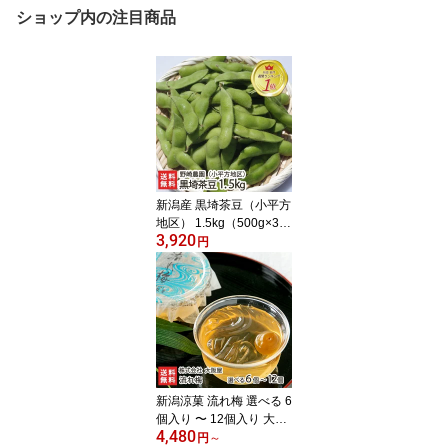
ショップ内の注目商品
新潟産 黒埼茶豆（小平方
地区） 1.5kg（500g×3
3,920
袋）野崎農園 黒崎茶豆
円
くろさき茶豆 新鮮 枝豆
新潟県 生産者直送 お取
り寄せ ギフト プレゼン
ト 贈り物 代金引換決済
不可
新潟涼菓 流れ梅 選べる 6
個入り 〜 12個入り 大阪
4,480
屋 国産の梅果汁 くずき
円
～