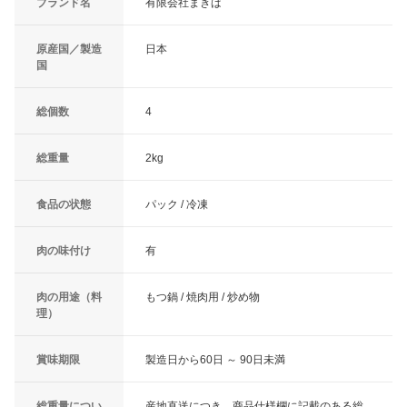
ブランド名
有限会社まきば
原産国／製造
日本
国
総個数
4
総重量
2kg
食品の状態
パック / 冷凍
肉の味付け
有
肉の用途（料
もつ鍋 / 焼肉用 / 炒め物
理）
賞味期限
製造日から60日 ～ 90日未満
総重量につい
産地直送につき、商品仕様欄に記載のある総