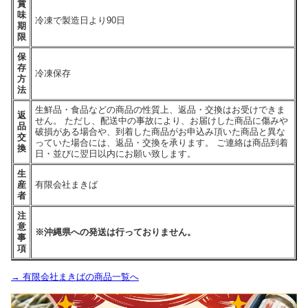
賞
味
冷凍で製造日より90日
期
限
保
存
冷凍保存
方
法
生鮮品・食品などの商品の性質上、返品・交換はお受けできま
返
せん。 ただし、配送中の事故により、お届けした商品に傷みや
品
破損がある場合や、到着した商品がお申込み頂いた商品と異な
交
っていた場合には、返品・交換を承ります。 ご連絡は商品到着
換
日・並びに翌日以内にお願い致します。
生
産
有限会社まきば
者
注
意
※沖縄県への発送は行っておりません。
事
項
→ 有限会社まきばの商品一覧へ