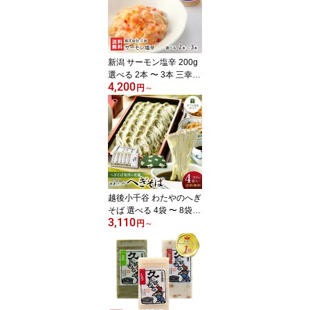
モギ だいふく スイーツ
新潟県 生産者直送 お取
り寄せ ギフト プレゼン
ト 贈り物
新潟 サーモン塩辛 200g
選べる 2本 〜 3本 三幸
4,200
シューイチで紹介 鮭 い
円
～
くら 海鮮漬物 鮭の塩辛
株式会社 三幸 新潟県 生
産者直送 お取り寄せ ギ
フト プレゼント 贈り物
代金引換決済不可
越後小千谷 わたやのへぎ
そば 選べる 4袋 〜 8袋
3,110
株式会社 わたや 新潟名
円
～
物 乾麺 へぎ蕎麦 新潟そ
ば ソバ そばセット 皇室
献上 新潟県 生産者直送
お取り寄せ ギフト プレ
ゼント 贈り物 送料無料
年越し蕎麦 年越しそば
お中元