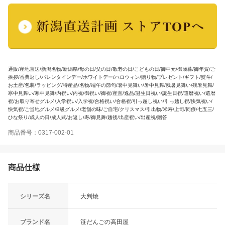
通販/産地直送/新潟名物/新潟県/母の日/父の日/敬老の日/こどもの日/御中元/御歳暮/御年賀/ご
挨拶/香典返し/バレンタインデー/ホワイトデー/ハロウィン/贈り物/プレゼント/ギフト/熨斗/
お土産/包装/ラッピング/特産品/名物/端午の節句/暑中見舞い/暑中見舞/残暑見舞い/残暑見舞/
寒中見舞い/寒中見舞/内祝い/内祝/御祝い/御祝/産直/逸品/誕生日祝い/誕生日祝/還暦祝い/還暦
祝/お取り寄せグルメ/入学祝い/入学祝/合格祝い/合格祝/引っ越し祝い/引っ越し祝/快気祝い/
快気祝/ご当地グルメ/B級グルメ/老舗の味/ご自宅/クリスマス/引出物/米寿/上司/同僚/七五三/
ひな祭り/成人の日/成人式/お返し/寿/御見舞/越後/出産祝い/出産祝/贈答
商品番号：0317-002-01
商品仕様
シリーズ名
大判焼
ブランド名
笹だんごの高田屋