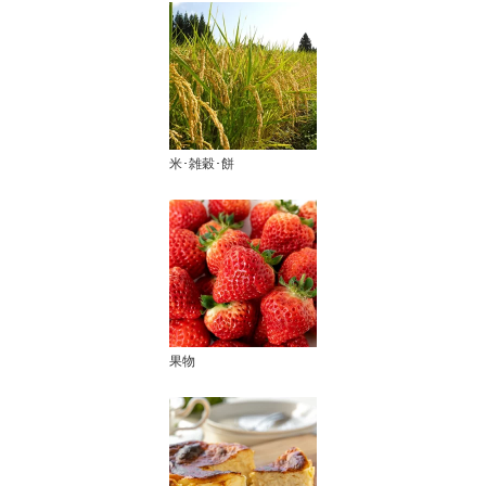
米･雑穀･餅
果物