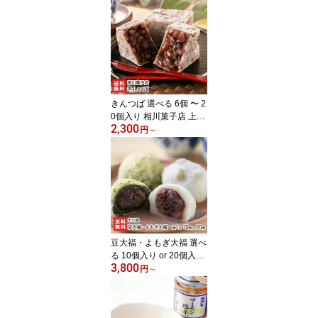
り風のゼリー 和菓子 老
舗 新潟県 生産者直送 お
取り寄せ ギフト プレゼ
ント 贈り物 送料無料
きんつば 選べる 6個 〜 2
0個入り 相川菓子店 上越
2,300
市高田 金鍔 薄皮 北海道
円
～
産小豆 自家製 粒餡 つぶ
あん 絶品 お取り寄せグ
ルメ お茶うけ まるどり
っ!UP 新潟県 生産者直送
お取り寄せ ギフト プレ
ゼント 贈り物 送料無料
お中元
豆大福・よもぎ大福 選べ
る 10個入り or 20個入り
3,800
市川屋 和菓子 新潟県産
円
～
こがねもち 北海道産小豆
つぶあん 国産青豆 笹川
流れの塩 村上市岩船産ヨ