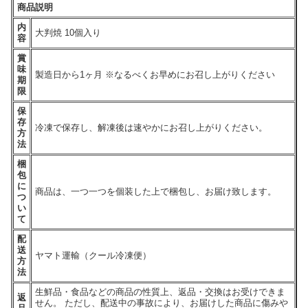
商品説明
内
大判焼 10個入り
容
賞
味
製造日から1ヶ月 ※なるべくお早めにお召し上がりください
期
限
保
存
冷凍で保存し、解凍後は速やかにお召し上がりください。
方
法
梱
包
に
商品は、一つ一つを個装した上で梱包し、お届け致します。
つ
い
て
配
送
ヤマト運輸（クール冷凍便）
方
法
生鮮品・食品などの商品の性質上、返品・交換はお受けできま
返
せん。 ただし、配送中の事故により、お届けした商品に傷みや