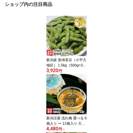
ショップ内の注目商品
新潟産 黒埼茶豆（小平方
地区） 1.5kg（500g×3
3,920
袋）野崎農園 黒崎茶豆
円
くろさき茶豆 新鮮 枝豆
新潟県 生産者直送 お取
り寄せ ギフト プレゼン
ト 贈り物 代金引換決済
不可
新潟涼菓 流れ梅 選べる 6
個入り 〜 12個入り 大阪
4,480
屋 国産の梅果汁 くずき
円
～