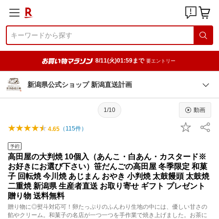
8/11(火)01:59まで
要エントリー
新潟県公式ショップ 新潟直送計画
1/10
動画
（
115
件）
4.65
高田屋の大判焼 10個入（あんこ・白あん・カスタード※
お好きにお選び下さい）笹だんごの高田屋 冬季限定 和菓
子 回転焼 今川焼 あじまん おやき 小判焼 太鼓饅頭 太鼓焼
二重焼 新潟県 生産者直送 お取り寄せ ギフト プレゼント
贈り物 送料無料
贈り物に◎熨斗対応可！卵たっぷりのふんわり生地の中には、優しい甘さの
餡やクリーム。和菓子の名店が一つ一つを手作業で焼き上げました。お茶に