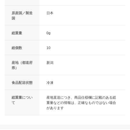
原産国／製造
日本
国
総重量
0g
総個数
10
産地（都道府
新潟
県）
食品配送状態
冷凍
総重量につい
産地直送につき、商品仕様欄に記載のある総
て
重量などの情報は、正確なものではない場合
があります