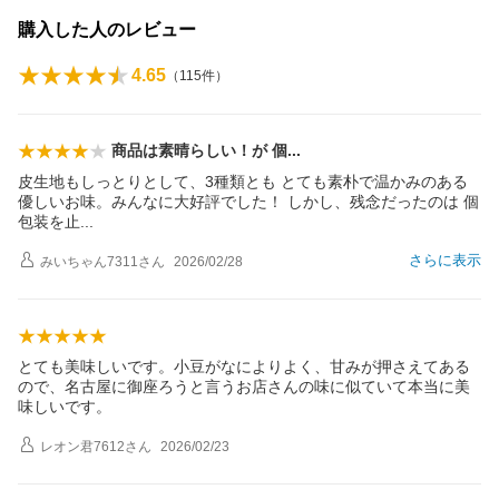
購入した人のレビュー
4.65
（
115
件）
商品は素晴らしい！が
個
皮生地もしっとりとして、3種類とも とても素朴で温かみのある
優しいお味。みんなに大好評でした！ しかし、残念だったのは 個
包装を
止
さらに表示
みいちゃん7311
さん
2026/02/28
とても美味しいです。小豆がなによりよく、甘みが押さえてある
ので、名古屋に御座ろうと言うお店さんの味に似ていて本当に美
味しいです。
レオン君7612
さん
2026/02/23