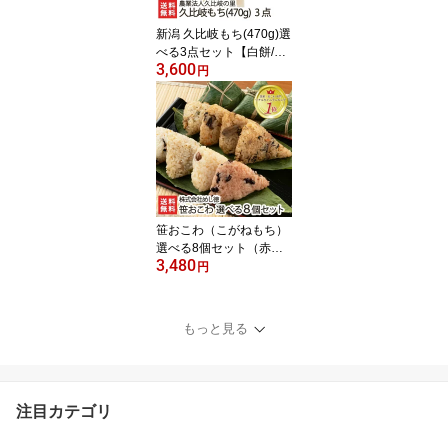
新潟 久比岐もち(470g)選
べる3点セット【白餅/豆
3,600
餅/豆もち/草餅/しそ餅/ご
円
ま餅/ゴマもち/のり餅/海
苔もち/黒豆餅/玄米餅/玄
米もち】【こがねもち/コ
ガネモチ/正月用/メイ
ド・イン上越】【お土産/
手土産/プレゼント/ギフ
トに！贈り物】【送料無
料】 お中元
笹おこわ（こがねもち）
選べる8個セット（赤
3,480
飯・醤油・ふきんと・き
円
のこ・五目・鶏ごぼう・
鶏五目・あさり）※新潟
産こがねもち使用 株式会
もっと見る
社めし徳【オコワ/コガネ
モチ/もち米】【お土産/
手土産/プレゼント/ギフ
トに！贈り物】【送料無
注目カテゴリ
料】 お中元