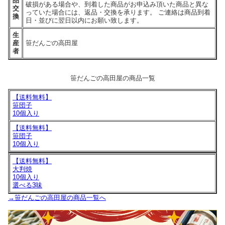
品
破損がある場合や、到着した商品がお申込み頂いた商品と異な
交
っていた場合には、返品・交換を承ります。 ご連絡は商品到着
換
日・並びに翌日以内にお願い致します。
生
産
笹だんごの高田屋
者
笹だんごの高田屋の商品一覧
【送料無料】
笹団子
10個入り
【送料無料】
笹団子
10個入り
【送料無料】
大判焼
10個入り
選べる3味
→笹だんごの高田屋の商品一覧へ