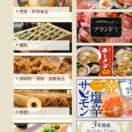
惣菜・即席食品
麺類
調味料・漬物・発酵食品
乾物