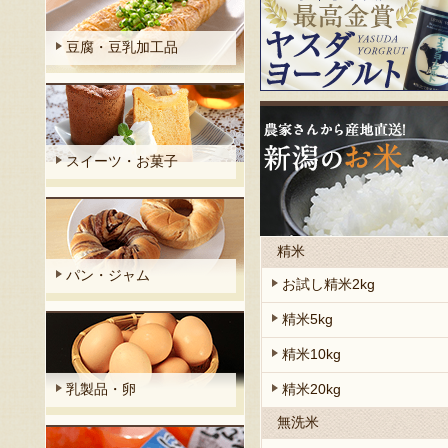
豆腐・豆乳加工品
スイーツ・お菓子
精米
パン・ジャム
お試し精米2kg
精米5kg
精米10kg
精米20kg
乳製品・卵
無洗米