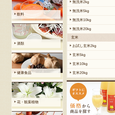
無洗米2kg
無洗米5kg
飲料
無洗米10kg
無洗米20kg
玄米
酒類
お試し玄米2kg
玄米5kg
玄米10kg
玄米20kg
健康食品
花・観葉植物