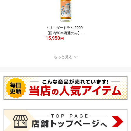
イスキー 17年 リフィル
シェリー Single Malts of
Scotland SMOS 希少 限
定
トリニダードラム 2009
【国内50本流通のみ】-
15,950
Wonders Series #13 - S
円
well De Spirits500ml / 6
4.5％ラム イギリス
系 2009年蒸留 シング
もっと見る
ルカスク 13年熟成 ボ
トラーズ カスクストレ
ングス