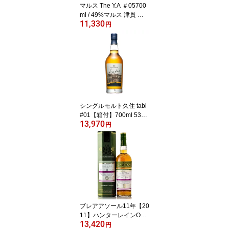
マルス The Y.A ＃05700
ml / 49%マルス 津貫 駒
11,330
ヶ岳 屋久島 鹿児島 ジャ
円
パニーズ ウイスキー 本
坊酒造 バーボンバレル
シングルモルト久住 tabi
#01【箱付】700ml 53%
13,970
大分県 竹田市 久住町 シ
円
ングルモルト
ブレアアソール11年【20
11】ハンターレインOM
13,420
C＃19552【SAKAYAAS
円