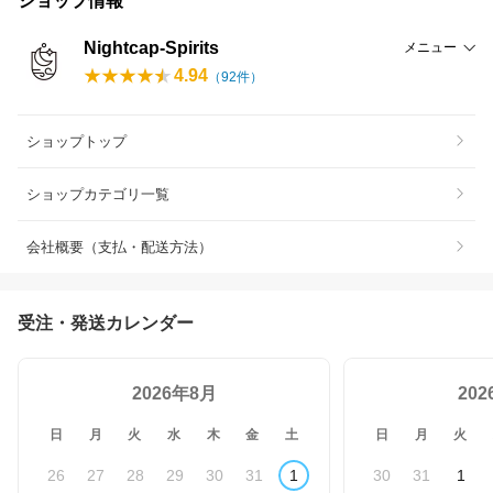
ショップ情報
Nightcap-Spirits
メニュー
4.94
（
92
件）
ショップトップ
ショップカテゴリ一覧
会社概要（支払・配送方法）
受注・発送カレンダー
2026年8月
20
日
月
火
水
木
金
土
日
月
火
26
27
28
29
30
31
1
30
31
1