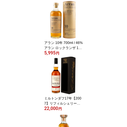
OBI】700ml/59.1% ブレ
アソール 11年 シェリー
バット プライベート ボ
トリング プレゼント 贈
り物 誕生日プレゼント
父 父親 美味しいお酒 う
まいウイスキー ブレア
アソール リンクウッド
アラン 10年 700ml / 46%
アラン ロックランザ 10
5,995
年 ウイスキー スコッチ
円
ウイスキーシングルモル
ト アイランズ 1stフィル
バーボンバレル
ミルトンダフ17年【200
7】リフィルシェリーバ
22,000
ットザ・シングルモル
円
ト・オブ・スコットラン
ドドイツ流通品700ml / 5
9.6%シングルモルト ウ