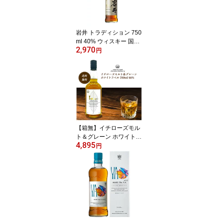
岩井 トラディション 750
ml 40% ウィスキー 国産
2,970
ウイスキー ブレンデッド
円
ウイスキー ハイボール
ウイスキー岩井 飲みやす
い デイリー向け ブレン
デッド マルス ウイスキ
ー 宅飲み 津貫蒸留所 鹿
児島県 本坊酒造 駒ヶ岳
嘉之助 販売店限定
【箱無】イチローズモル
ト＆グレーン ホワイトラ
4,895
ベル 700ml / 46％ イチロ
円
ーズモルト 秩父 美味し
い イチロズモルト ウイ
スキー ウィスキー イチ
ローズモルトホワイトラ
ベル クリスマス お歳暮