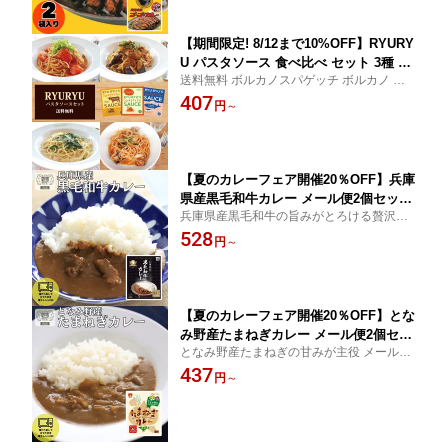
ンチ 夕食 夜食 非常食 人気店の味
【期間限定! 8/12まで10%OFF】RYURY
U パスタソース 食べ比べ セット 3種 12
送料無料 ボルカノスパゲッチ ボルカノ ボ
食 / 国産 サーモン サーモンクリーム ク
ルカノパスタ
407
リームソース ミート ミートソース トマ
円
～
ト トマトソース リュリュ ryuryu 神戸
レトルト レトルト食品 まとめ買い 詰め
合わせ パスタソース スパゲッティ
【夏のカレーフェア開催20％OFF】兵庫
県産黒毛和牛カレー メール便2個セット
兵庫県産黒毛和牛の旨みがとろける贅沢カ
なら送料込みでお得 レトルト 高級ビー
レー メール便2個セットなら送料込みでお
528
フカレーメール便 送料無料 買い回り 国
円
～
得 濃厚なコクと深い味わいをご家庭で手軽
産牛使用 贅沢濃厚仕立て 常温保存 レン
に楽しめる本格派ビーフカレー
ジ対応 ギフト プレゼント 贈答用 自宅
用 簡単調理
【夏のカレーフェア開催20％OFF】とな
み野産たまねぎカレー メール便2個セッ
となみ野産たまねぎの甘みが主役 メール便
トなら送料込みでお得 国産玉ねぎ使用
2個セットなら送料込みでお得！じっくり炒
437
メール便 送料無料 買い回り 濃厚仕立て
円
～
めたコクとやさしい旨みが広がる野菜の美
野菜の旨み広がる本格派レトルトカレー
味しさを存分に味わえる贅沢カレー
常温温保存 レンジ対応 簡単調理 お取り
寄せグルメ ご当地カレー ギフト