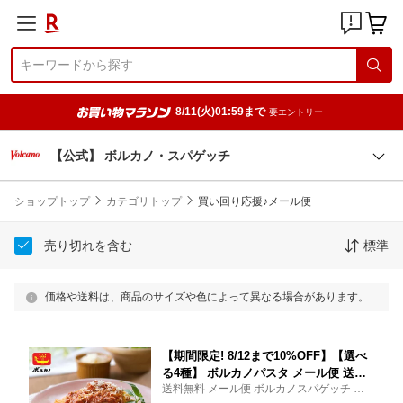
8/11(火)01:59まで
要エントリー
【公式】 ボルカノ・スパゲッチ
ショップトップ
カテゴリトップ
買い回り応援♪メール便
売り切れを含む
標準
価格や送料は、商品のサイズや色によって異なる場合があります。
【期間限定! 8/12まで10%OFF】【選べ
る4種】 ボルカノパスタ メール便 送料
送料無料 メール便 ボルカノスパゲッチ ボ
無料 買い回り お試し セット ボルカノ