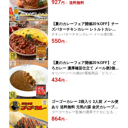
ルカノ ボルカノパスタ
927
スパゲッチ / 国産 もちもち 太麺 パスタ
送料無料
円
～
あんかけパスタ チェント 1.6mm あんか
けスパゲッティ 乾麺 食べきり 買い回り
2.2mm パスタ麺 太麺スパゲッティ
【夏のカレーフェア開催20％OFF】チー
ズバターチキンカレー レトルトカレー
チキンバターチキンカレー メール便2個セ
濃厚 本格 レンジ対応 メール便 送料無
ットなら送料込みでお得 トマトの爽やかな
550
料 買い回り スパイス 常温保存 お取り
円
～
酸味と濃厚チーズ・バターのコクが調和し
寄せ 本格カレー ギフト プレゼント 贈
た、本格スパイス仕立てのチキンカレーで
答用 自宅用 簡単調理
す
【夏のカレーフェア開催20％OFF】 ど
ろカレー 濃厚極旨仕立て メール便2個セ
オリバーソース(株)の看板商品「どろソー
ット 買い回り とろける旨みと深いコク
ス」を使用した濃厚で美味しいどろカレー
434
本格派ビーフカレー レトルト 常温保存
円
～
濃厚で深いコク。メール便2個セットなら送
簡単調理 お取り寄せグルメ ご当地カレ
料込みでお得。どろカレーをご家庭で手軽
ー 人気商品 ギフト 内祝い お歳暮 お中
に味わえる美味しさ。
元 贈答用 自宅用
ゴーゴーカレー 2袋入り 2人前 メール便
あり 送料無料 元気の源 金沢カレーブー
ゴーゴーカレー監修の濃厚でクセになる金
ム 火付け役 レトルト カレー 濃厚でク
沢カレーを自宅で気軽に堪能。ロースカツ
864
セになる 金沢 カレー ご当地グルメ 常
円
～
との相性抜群、満足感あふれる本格的な味
温保存 まとめ買い ギフト 簡単調理 ラ
わいをお届けします。