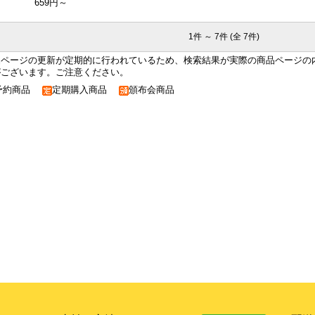
659円～
1件 ～ 7件 (全 7件)
品ページの更新が定期的に行われているため、検索結果が実際の商品ページの
がございます。ご注意ください。
予約商品
定期購入商品
頒布会商品