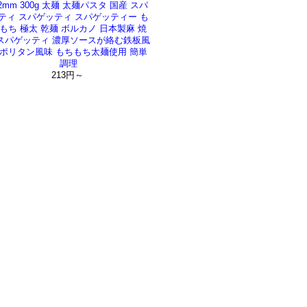
.2mm 300g 太麺 太麺パスタ 国産 スパ
ティ スパゲッティ スパゲッティー も
もち 極太 乾麺 ボルカノ 日本製麻 焼
スパゲッティ 濃厚ソースが絡む鉄板風
ポリタン風味 もちもち太麺使用 簡単
調理
213円～