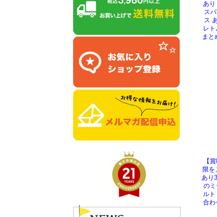
あり
スパ
ス 
レト
まと
【賞
限を
あり
のミ
ルト
合わ