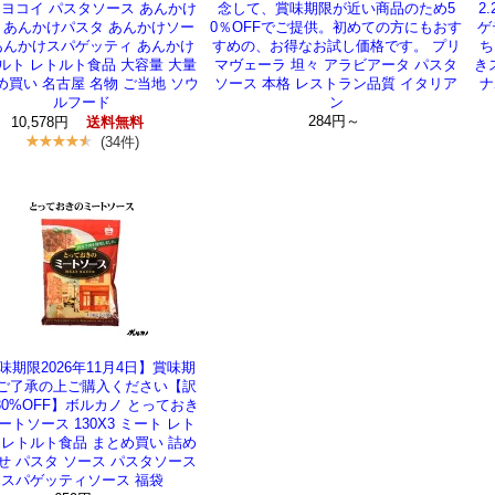
 ヨコイ パスタソース あんかけ
念して、賞味期限が近い商品のため5
2
 あんかけパスタ あんかけソー
0％OFFでご提供。初めての方にもおす
ゲ
あんかけスパゲッティ あんかけ
すめの、お得なお試し価格です。 プリ
ち
ルト レトルト食品 大容量 大量
マヴェーラ 坦々 アラビアータ パスタ
き
め買い 名古屋 名物 ご当地 ソウ
ソース 本格 レストラン品質 イタリア
ナ
ルフード
ン
284円～
10,578円
送料無料
(34件)
味期限2026年11月4日】賞味期
ご了承の上ご購入ください【訳
30%OFF】ボルカノ とっておき
ートソース 130X3 ミート レト
 レトルト食品 まとめ買い 詰め
せ パスタ ソース パスタソース
スパゲッティソース 福袋