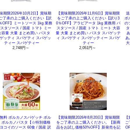
味期限2026年10月2日】賞味期
【賞味期限2026年11月6日】賞味期限
送
ご了承の上ご購入ください【訳
をご了承の上ご購入ください【訳り3
ボ
％OFF】ミートソース 1kg 業務
0％OFF】アラビアータ 1kg 業務用 パ
の
パスタソース / 国産 トマト ミー
スタソース / 国産 トマト ミート 大容
タ
大容量 大量 まとめ買い パスタ
量 大量 まとめ買い パスタ スパゲッテ
あ
ゲッティ スパゲティ スパゲッ
ィ スパゲティ スパゲッティー スパゲ
あ
ティー スパゲティー
ティー
大
2,748円～
2,051円～
無料 ボルカノスパゲッチ ボル
【賞味期限2026年8月20日】賞味期限
【
 ボルカノパスタ【☆特別価格
をご了承の上ご購入ください。【新商
ご
ヨコイのソース 60食 / 国産 訳
品をお試し価格50%OFF】新発売を記
O