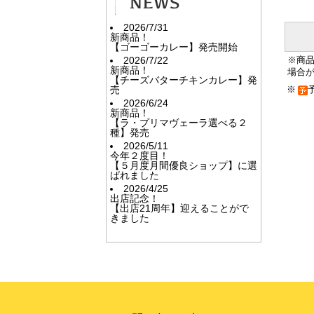
2026/7/31
新商品！
【ゴーゴーカレー】発売開始
2026/7/22
※商
新商品！
場合
【チーズバターチキンカレー】発
売
※
2026/6/24
新商品！
【ラ・プリマヴェーラ選べる２
種】発売
2026/5/11
今年２度目！
【５月度月間優良ショップ】に選
ばれました
2026/4/25
出店記念！
【出店21周年】迎えることがで
きました