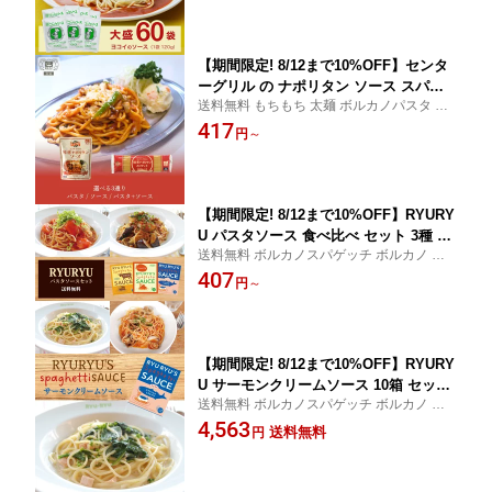
買い 名古屋 名物 ご当地 ソウルフード
【期間限定! 8/12まで10%OFF】センタ
ーグリル の ナポリタン ソース スパゲ
送料無料 もちもち 太麺 ボルカノパスタ 乾
ッチ 2.2mm 450g 家庭用 パスタ / 国産
麺 スパゲッティ スパゲッティソース 2.2m
417
もちもち 太麺 ボルカノ 2.2 太麺パスタ
円
～
m ナポリタンソース パスタ麺 太麺スパゲッ
パスタ麺 本格 スパゲティ スパゲッティ
ティ もちもちパスタ ナポリタン
スパゲティー スパゲッティー
【期間限定! 8/12まで10%OFF】RYURY
U パスタソース 食べ比べ セット 3種 12
送料無料 ボルカノスパゲッチ ボルカノ ボ
食 / 国産 サーモン サーモンクリーム ク
ルカノパスタ
407
リームソース ミート ミートソース トマ
円
～
ト トマトソース リュリュ ryuryu 神戸
レトルト レトルト食品 まとめ買い 詰め
合わせ パスタソース スパゲッティ
【期間限定! 8/12まで10%OFF】RYURY
U サーモンクリームソース 10箱 セット
送料無料 ボルカノスパゲッチ ボルカノ ボ
/ 国産 サーモン サーモンクリーム クリ
ルカノパスタ
4,563
ームソース ミート ミートソース トマト
送料無料
円
トマトソース リュリュ ryuryu 神戸 レ
トルト レトルト食品 まとめ買い 詰め合
わせ パスタソース スパゲッティソース