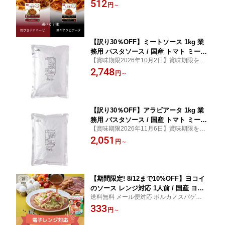
の本格ソースで自宅がレストランに変わる
512
ピリ辛 濃厚 担々風 新感覚 スパイシー
円
～
贅沢な味わいを手軽に楽しめる特別な一皿
パスタソース 本格 牛肉 旨味濃厚 ミー
をぜひご家庭でご堪能ください
トソース レストラン品質 イタリアン 簡
単調理 時短
【訳り30％OFF】ミートソース 1kg 業
務用 パスタソース / 国産 トマト ミート
【賞味期限2026年10月2日】賞味期限をご
大容量 大量 まとめ買い パスタ スパゲ
了承の上ご購入ください
2,748
ッティ スパゲティ スパゲッティー スパ
円
～
ゲティー
【訳り30％OFF】アラビアータ 1kg 業
務用 パスタソース / 国産 トマト ミート
【賞味期限2026年11月6日】賞味期限をご
大容量 大量 まとめ買い パスタ スパゲ
了承の上ご購入ください
2,051
ッティ スパゲティ スパゲッティー スパ
円
～
ゲティー
【期間限定! 8/12まで10%OFF】ヨコイ
のソース レンジ対応 1人前 / 国産 ヨコ
送料無料 メール便対応 ボルカノスパゲッチ
イ パスタソースあんかけスパ あんかけ
ボルカノ ボルカノパスタ
333
パスタ あんかけソース あんかけスパゲ
円
～
ッティ あんかけ レトルト レトルト食品