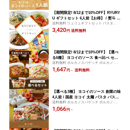
名古屋 名物 ご当地 ソウルフード
【期間限定! 8/12まで10%OFF】RYURY
U ギフトセット 6人前【お得】 / 熨斗 対
送料無料 リュリュギフトセット パスタ＆ソ
応 お歳暮 ギフト ソーシャルギフト セ
ース詰め合わせ ギフト対応 ソーシャルギフ
3,420
ット パスタ＆ソース詰め合わせ プチギ
送料無料
円
ト ボルカノスパゲッチ ボルカノ ボルカノ
フト 国産 パスタ パスタソース パスタ
パスタ
セット レトルト レトルト食品 ギフト
プレゼント 内祝い お歳暮 お中元
【期間限定! 8/12まで10%OFF】【選べ
る6種】 ヨコイのソース 食べ比べ セッ
送料無料 ボルカノスパゲッチ ボルカノ ボ
ト 創業の味 現在の味 / 国産 ヨコイ 太麺
ルカノパスタ
1,647
パスタ パスタソース パスタセット あん
送料無料
円
～
かけスパ あんかけパスタ あんかけ レト
ルト レトルト食品 まとめ買い 詰め合わ
せ 名古屋 名物 ご当地 ソウルフード
【選べる3種】 ヨコイのソース 創業の味
4人前 / 国産 ヨコイ 太麺 パスタ パスタ
送料無料 ボルカノスパゲッチ ボルカノ ボ
ソース パスタセット あんかけスパ あん
ルカノパスタ
1,066
かけパスタ あんかけソース あんかけス
円
～
パゲッティ あんかけ レトルト レトルト
食品 名古屋 名物 ご当地 ソウルフード