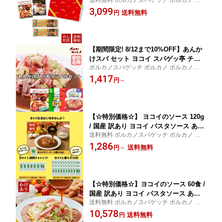
送料無料 ボルカノスパゲッチ ボルカノ ボ
の日 ギフト セット プチギフト 国産 ヨ
ルカノパスタ
3,099
コイ 太麺 パスタ パスタソース パスタ
送料無料
円
セット あんかけスパ あんかけパスタ あ
んかけソース あんかけスパゲッティ あ
んかけ レトルト 名古屋 名物
【期間限定! 8/12まで10%OFF】あんか
けスパ セット ヨコイ スパゲッ亭 チャ
ボルカノスパゲッチ ボルカノ ボルカノパス
オ スパゲティハウス チャオ / 国産 太麺
タ
1,417
パスタソース パスタセット あんかけパ
円
～
スタ あんかけソース あんかけスパゲッ
ティ あんかけ レトルト レトルト食品
名古屋 名物 ご当地 ソウルフード
【☆特別価格☆】 ヨコイのソース 120g
/ 国産 訳あり ヨコイ パスタソース あん
送料無料 ボルカノスパゲッチ ボルカノ ボ
かけスパ あんかけパスタ あんかけソー
ルカノパスタ
1,286
ス あんかけスパゲッティ あんかけ レト
送料無料
円
～
ルト レトルト食品 大容量 大量 まとめ
買い 名古屋 名物 ご当地 ソウルフード
福袋
【☆特別価格☆】ヨコイのソース 60食 /
国産 訳あり ヨコイ パスタソース あん
送料無料 ボルカノスパゲッチ ボルカノ ボ
かけスパ あんかけパスタ あんかけソー
ルカノパスタ
10,578
ス あんかけスパゲッティ あんかけ レト
送料無料
円
ルト レトルト食品 大容量 大量 まとめ