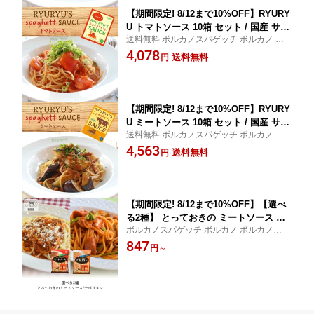
【期間限定! 8/12まで10%OFF】RYURY
U トマトソース 10箱 セット / 国産 サー
送料無料 ボルカノスパゲッチ ボルカノ ボ
モン サーモンクリーム クリームソース
ルカノパスタ
4,078
ミート ミートソース トマト リュリュ ry
送料無料
円
uryu 神戸 レトルト レトルト食品 まと
め買い 詰め合わせ パスタソース スパゲ
ッティソース
【期間限定! 8/12まで10%OFF】RYURY
U ミートソース 10箱 セット / 国産 サー
送料無料 ボルカノスパゲッチ ボルカノ ボ
モン サーモンクリーム クリームソース
ルカノパスタ
4,563
ミート トマト トマトソース リュリュ ry
送料無料
円
uryu 神戸 レトルト レトルト食品 まと
め買い 詰め合わせ パスタソース スパゲ
ッティソース
【期間限定! 8/12まで10%OFF】【選べ
る2種】 とっておきの ミートソース ナ
ボルカノスパゲッチ ボルカノ ボルカノパス
ポリタン 3人前 / 国産 ナポリタンソース
タ
847
ミート レトルト レトルト食品 まとめ買
円
～
い 詰め合わせ パスタ ソース パスタソ
ース スパゲッティソース