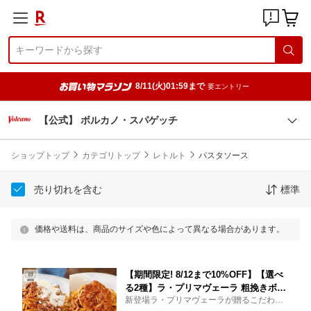
8/11(火)01:59まで
要エントリー
【公式】 ボルカノ・スパゲッチ
ショップトップ
カテゴリトップ
レトルト
パスタソース
売り切れを含む
標準
価格や送料は、商品のサイズや色によって異なる場合があります。
【期間限定! 8/12まで10%OFF】【選べ
る2種】ラ・プリマヴェーラ 粗挽きボロ
新登場ラ・プリマヴェーラが贈るこだわり
ネーゼ 坦々アラビアータ パスタソース