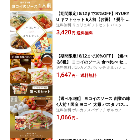
名古屋 名物 ご当地 ソウルフード
【期間限定! 8/12まで10%OFF】RYURY
U ギフトセット 6人前【お得】 / 熨斗 対
送料無料 リュリュギフトセット パスタ＆ソ
応 お歳暮 ギフト ソーシャルギフト セ
ース詰め合わせ ギフト対応 ソーシャルギフ
3,420
ット パスタ＆ソース詰め合わせ プチギ
送料無料
円
ト ボルカノスパゲッチ ボルカノ ボルカノ
フト 国産 パスタ パスタソース パスタ
パスタ
セット レトルト レトルト食品 ギフト
プレゼント 内祝い お歳暮 お中元
【期間限定! 8/12まで10%OFF】【選べ
る6種】 ヨコイのソース 食べ比べ セッ
送料無料 ボルカノスパゲッチ ボルカノ ボ
ト 創業の味 現在の味 / 国産 ヨコイ 太麺
ルカノパスタ
1,647
パスタ パスタソース パスタセット あん
送料無料
円
～
かけスパ あんかけパスタ あんかけ レト
ルト レトルト食品 まとめ買い 詰め合わ
せ 名古屋 名物 ご当地 ソウルフード
【選べる3種】 ヨコイのソース 創業の味
4人前 / 国産 ヨコイ 太麺 パスタ パスタ
送料無料 ボルカノスパゲッチ ボルカノ ボ
ソース パスタセット あんかけスパ あん
ルカノパスタ
1,066
かけパスタ あんかけソース あんかけス
円
～
パゲッティ あんかけ レトルト レトルト
食品 名古屋 名物 ご当地 ソウルフード