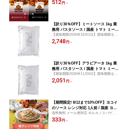
の本格ソースで自宅がレストランに変わる
512
ピリ辛 濃厚 担々風 新感覚 スパイシー
円
～
贅沢な味わいを手軽に楽しめる特別な一皿
パスタソース 本格 牛肉 旨味濃厚 ミー
をぜひご家庭でご堪能ください
トソース レストラン品質 イタリアン 簡
単調理 時短
【訳り30％OFF】ミートソース 1kg 業
務用 パスタソース / 国産 トマト ミート
【賞味期限2026年10月2日】賞味期限をご
大容量 大量 まとめ買い パスタ スパゲ
了承の上ご購入ください
2,748
ッティ スパゲティ スパゲッティー スパ
円
～
ゲティー
【訳り30％OFF】アラビアータ 1kg 業
務用 パスタソース / 国産 トマト ミート
【賞味期限2026年11月6日】賞味期限をご
大容量 大量 まとめ買い パスタ スパゲ
了承の上ご購入ください
2,051
ッティ スパゲティ スパゲッティー スパ
円
～
ゲティー
【期間限定! 8/12まで10%OFF】ヨコイ
のソース レンジ対応 1人前 / 国産 ヨコ
送料無料 メール便対応 ボルカノスパゲッチ
イ パスタソースあんかけスパ あんかけ
ボルカノ ボルカノパスタ
333
パスタ あんかけソース あんかけスパゲ
円
～
ッティ あんかけ レトルト レトルト食品