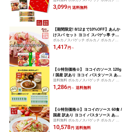
送料無料 ボルカノスパゲッチ ボルカノ ボ
の日 ギフト セット プチギフト 国産 ヨ
ルカノパスタ
3,099
コイ 太麺 パスタ パスタソース パスタ
送料無料
円
セット あんかけスパ あんかけパスタ あ
んかけソース あんかけスパゲッティ あ
んかけ レトルト 名古屋 名物
【期間限定! 8/12まで10%OFF】あんか
けスパ セット ヨコイ スパゲッ亭 チャ
ボルカノスパゲッチ ボルカノ ボルカノパス
オ スパゲティハウス チャオ / 国産 太麺
タ
1,417
パスタソース パスタセット あんかけパ
円
～
スタ あんかけソース あんかけスパゲッ
ティ あんかけ レトルト レトルト食品
名古屋 名物 ご当地 ソウルフード
【☆特別価格☆】 ヨコイのソース 120g
/ 国産 訳あり ヨコイ パスタソース あん
送料無料 ボルカノスパゲッチ ボルカノ ボ
かけスパ あんかけパスタ あんかけソー
ルカノパスタ
1,286
ス あんかけスパゲッティ あんかけ レト
送料無料
円
～
ルト レトルト食品 大容量 大量 まとめ
買い 名古屋 名物 ご当地 ソウルフード
福袋
【☆特別価格☆】ヨコイのソース 60食 /
国産 訳あり ヨコイ パスタソース あん
送料無料 ボルカノスパゲッチ ボルカノ ボ
かけスパ あんかけパスタ あんかけソー
ルカノパスタ
10,578
ス あんかけスパゲッティ あんかけ レト
送料無料
円
ルト レトルト食品 大容量 大量 まとめ