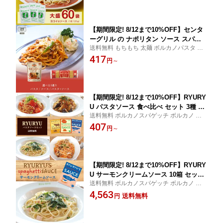
買い 名古屋 名物 ご当地 ソウルフード
【期間限定! 8/12まで10%OFF】センタ
ーグリル の ナポリタン ソース スパゲ
送料無料 もちもち 太麺 ボルカノパスタ 乾
ッチ 2.2mm 450g 家庭用 パスタ / 国産
麺 スパゲッティ スパゲッティソース 2.2m
417
もちもち 太麺 ボルカノ 2.2 太麺パスタ
円
～
m ナポリタンソース パスタ麺 太麺スパゲッ
パスタ麺 本格 スパゲティ スパゲッティ
ティ もちもちパスタ ナポリタン
スパゲティー スパゲッティー
【期間限定! 8/12まで10%OFF】RYURY
U パスタソース 食べ比べ セット 3種 12
送料無料 ボルカノスパゲッチ ボルカノ ボ
食 / 国産 サーモン サーモンクリーム ク
ルカノパスタ
407
リームソース ミート ミートソース トマ
円
～
ト トマトソース リュリュ ryuryu 神戸
レトルト レトルト食品 まとめ買い 詰め
合わせ パスタソース スパゲッティ
【期間限定! 8/12まで10%OFF】RYURY
U サーモンクリームソース 10箱 セット
送料無料 ボルカノスパゲッチ ボルカノ ボ
/ 国産 サーモン サーモンクリーム クリ
ルカノパスタ
4,563
ームソース ミート ミートソース トマト
送料無料
円
トマトソース リュリュ ryuryu 神戸 レ
トルト レトルト食品 まとめ買い 詰め合
わせ パスタソース スパゲッティソース