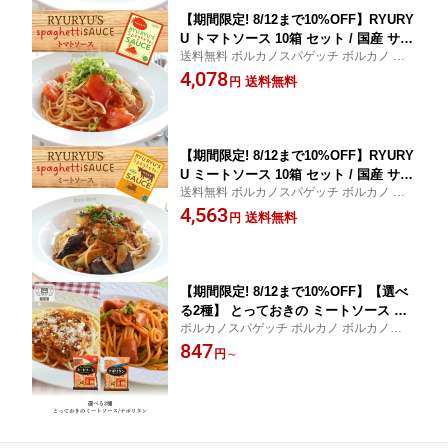
【期間限定! 8/12まで10%OFF】RYURY
U トマトソース 10箱 セット / 国産 サー
送料無料 ボルカノスパゲッチ ボルカノ ボ
モン サーモンクリーム クリームソース
ルカノパスタ
4,078
ミート ミートソース トマト リュリュ ry
送料無料
円
uryu 神戸 レトルト レトルト食品 まと
め買い 詰め合わせ パスタソース スパゲ
ッティソース
【期間限定! 8/12まで10%OFF】RYURY
U ミートソース 10箱 セット / 国産 サー
送料無料 ボルカノスパゲッチ ボルカノ ボ
モン サーモンクリーム クリームソース
ルカノパスタ
4,563
ミート トマト トマトソース リュリュ ry
送料無料
円
uryu 神戸 レトルト レトルト食品 まと
め買い 詰め合わせ パスタソース スパゲ
ッティソース
【期間限定! 8/12まで10%OFF】【選べ
る2種】 とっておきの ミートソース ナ
ボルカノスパゲッチ ボルカノ ボルカノパス
ポリタン 3人前 / 国産 ナポリタンソース
タ
847
ミート レトルト レトルト食品 まとめ買
円
～
い 詰め合わせ パスタ ソース パスタソ
ース スパゲッティソース