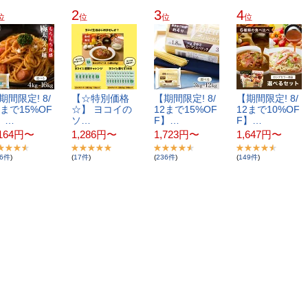
2
3
4
位
位
位
位
​間​限​定​!​ ​8​/​
【​☆​特​別​価​格​
【​期​間​限​定​!​ ​8​/​
【​期​間​限​定​!​ ​8​/​
​ま​で​1​5​%​O​F​
☆​】​ ​ヨ​コ​イ​の​
1​2​ま​で​1​5​%​O​F​
1​2​ま​で​1​0​%​O​F​
】​…
ソ​…
F​】​…
F​】​…
164
円
〜
1,286
円
〜
1,723
円
〜
1,647
円
〜
6
件
)
(
17
件
)
(
236
件
)
(
149
件
)