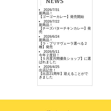
2026/7/31
新商品！
【ゴーゴーカレー】発売開始
2026/7/22
新商品！
【チーズバターチキンカレー】発
売
2026/6/24
新商品！
【ラ・プリマヴェーラ選べる２
種】発売
2026/5/11
今年２度目！
【５月度月間優良ショップ】に選
ばれました
2026/4/25
出店記念！
【出店21周年】迎えることがで
きました