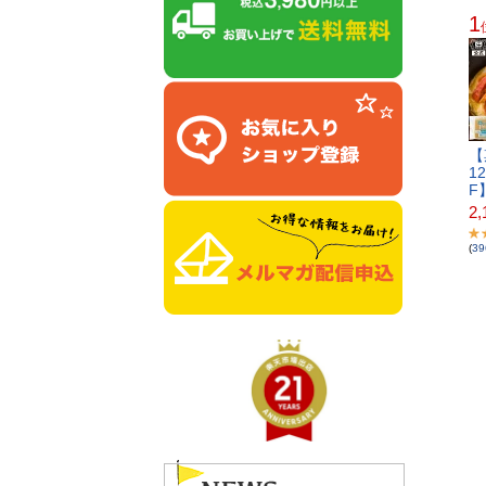
1
【​期
1​2
F​
2,
(
39