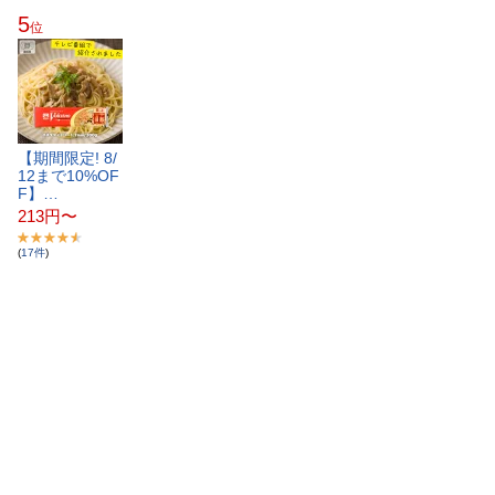
5
位
【​期​間​限​定​!​ ​8​/​
1​2​ま​で​1​0​%​O​F​
F​】​…
213
円
〜
(
17
件
)