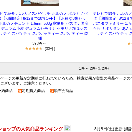
ビで紹介 ボルカノスパゲッチ ボルカノ ボルカノパ
テレビで紹介 ボルカノ
【期間限定! 8/12まで10%OFF】【お得な8袋セッ
タ【期間限定! 8/12
ルカノチェント 1.6mm 500g 家庭用 パスタ / 国産
パスタファミリー 1.7m
 デュラム小麦 デュラムセモリナ セモリナ粉 1.6 ス
もち ナポリタン あんか
ッティ スパゲティ スパゲッティー スパゲティー 乾
ッティ スパゲティ 
麺
378円～
(33件)
1件 ～ 2件 (全 2件)
品ページの更新が定期的に行われているため、検索結果が実際の商品ページの
がございます。ご注意ください。
予約商品
定期購入商品
頒布会商品
ショップの人気商品ランキング
8月8日(土)更新 (