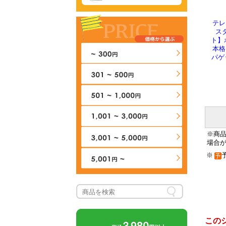
テレ
スタ
ト】ボ
本格
パゲ
※商
場合
※
この